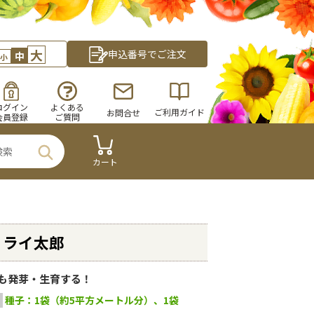
大
申込番号でご注文
中
小
ログイン
よくある
ご利用ガイド
お問合せ
会員登録
ご質問
カート
・ライ太郎
も発芽・生育する！
種子：1袋（約5平方メートル分）、1袋