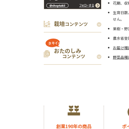
花期、収
生育日数
せん。
栽培
コンテンツ
果樹・野
農水省登
お届け種
おたのしみ
コンテンツ
野菜品種
創業190年の商品
ポ