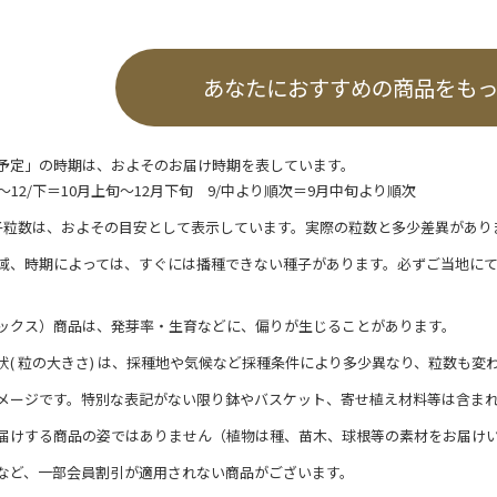
あなたにおすすめの商品をも
予定」の時期は、およそのお届け時期を表しています。
/上～12/下＝10月上旬～12月下旬 9/中より順次＝9月中旬より順次
子粒数は、およその目安として表示しています。実際の粒数と多少差異があり
域、時期によっては、すぐには播種できない種子があります。必ずご当地に
ックス）商品は、発芽率・生育などに、偏りが生じることがあります。
状( 粒の大きさ) は、採種地や気候など採種条件により多少異なり、粒数も変
メージです。特別な表記がない限り鉢やバスケット、寄せ植え材料等は含ま
届けする商品の姿ではありません（植物は種、苗木、球根等の素材をお届け
など、一部会員割引が適用されない商品がございます。