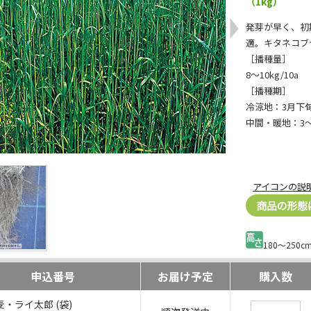
（1kg）
発芽が早く、初
適。キタネコブ
［播種量］
8～10kg/10a
［播種期］
冷涼地：3月下旬
中間・暖地：3～
アイコンの説
180～250c
申込番号
お届け予定
購入数
・ライ太郎 (袋)