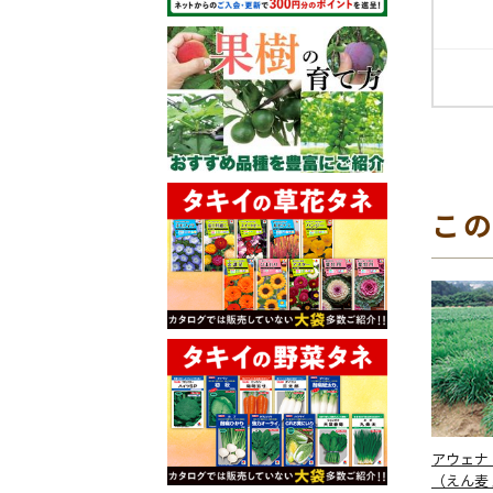
こ
アウェナ
（えん麦