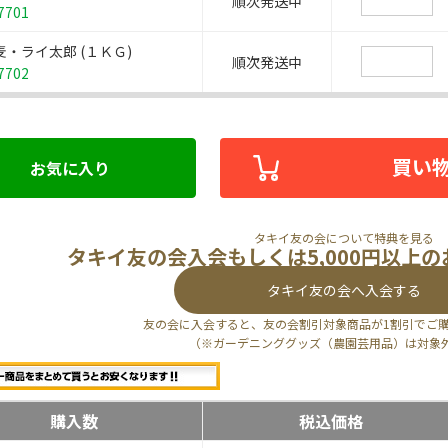
順次発送中
7701
麦・ライ太郎 (１ＫＧ)
順次発送中
7702
買い
お気に入り
タキイ友の会について特典を見る
タキイ友の会入会もしくは5,000円以上
タキイ友の会へ入会する
友の会に入会すると、友の会割引対象商品が1割引でご
（※ガーデニンググッズ（農園芸用品）は対象
購入数
税込価格