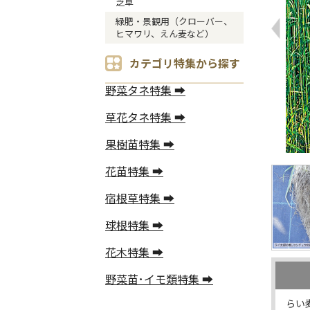
芝草
緑肥・景観用（クローバー、
ヒマワリ、えん麦など）
カテゴリ特集から探す
野菜タネ特集 ➡
草花タネ特集 ➡
果樹苗特集 ➡
花苗特集 ➡
宿根草特集 ➡
球根特集 ➡
花木特集 ➡
野菜苗･イモ類特集 ➡
らい麦