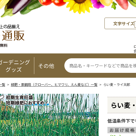
文字サイズ
ガーデニング
その他
グッズ
一覧
>
緑肥・景観用（クローバー、ヒマワリ、えん麦など）一覧
> らい麦・ライ太郎
らい麦
低温条件下で