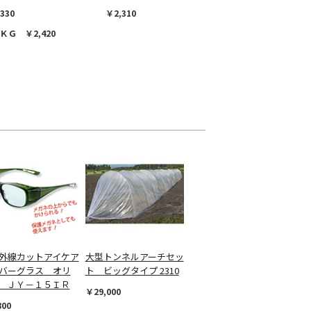
330
￥2,310
ＫＧ ￥2,420
外線カットアイケア
大型トンネルアーチセッ
バーグラス オリ
ト ビッグタイプ 2310
 ＪＹ－１５ＩＲ
￥29,000
800