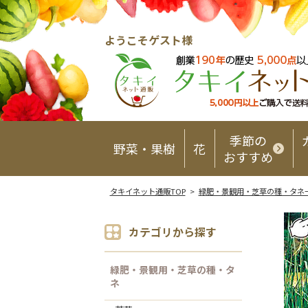
ようこそゲスト様
季節の
野菜・果樹
花
おすすめ
タキイネット通販TOP
>
緑肥・景観用・芝草の種・タネ
カテゴリから探す
緑肥・景観用・芝草の種・タ
ネ