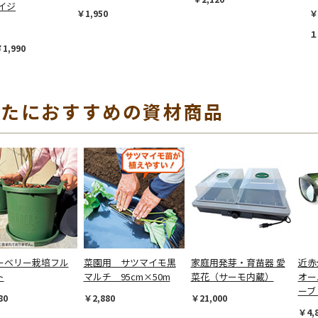
イジ
￥1,950
￥
１
,990
なたにおすすめの資材商品
ーベリー栽培フル
菜園用 サツマイモ黒
家庭用発芽・育苗器 愛
近赤
ト
マルチ 95cm×50m
菜花（サーモ内蔵）
オー
ーブ
80
￥2,880
￥21,000
￥4,