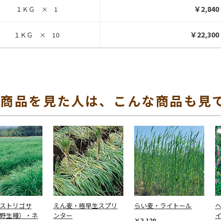
￥2,840
１ＫＧ × 1
￥22,300
１ＫＧ × 10
の商品を見た人は、こんな商品も見
 ストリゴサ
えん麦・極早生スプリ
らい麦・ライトール
 野生種）・ネ
ンター
￥2,120