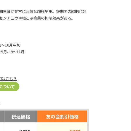
期生育が非常に旺盛な超極早生。短期間の緑肥に好
センチュウや根こぶ病菌の抑制効果がある。
～10月中旬
5月、9～11月
明はこちら
m
税込価格
友の会割引価格