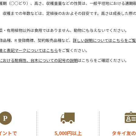
穫期（○○どり）、高さ、収穫重量などの性質は、一般平坦地における適期
、収穫までの年数などは、定植後のおおよその目安です。高さは成長した際
菜・有用植物以外は食用ではありません、動物にも与えないでください。
録品種、R 登録商標、契約販売品種など、
詳しい説明についてはこちらをご覧
苗と表記マークについてはこちら
をご覧ください。
における耐病性、台木についての記号の説明
はこちらをご確認ください。
イントで
5,000円以上
タキイ友の