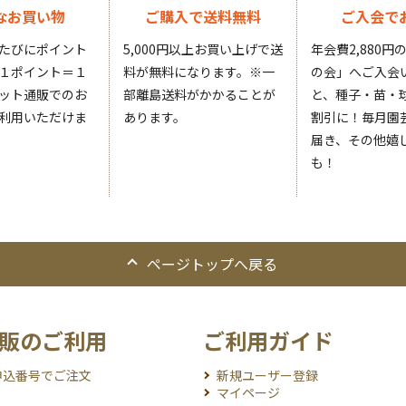
なお買い物
ご購入で送料無料
ご入会で
たびにポイント
5,000円以上お買い上げで送
年会費2,880
１ポイント＝１
料が無料になります。
※一
の会」へご入会
ット通販でのお
部離島送料がかかることが
と、種子・苗・球
利用いただけま
あります。
割引に！毎月園
届き、その他嬉
も！
ページトップへ戻る
販のご利用
ご利用ガイド
申込番号でご注文
新規ユーザー登録
マイページ