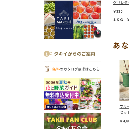
グサレタ
￥330
１ＫＧ ￥1
あ
タキイからのご案内
無料
のカタログ請求はこちら
ブル
セッ
￥4,8