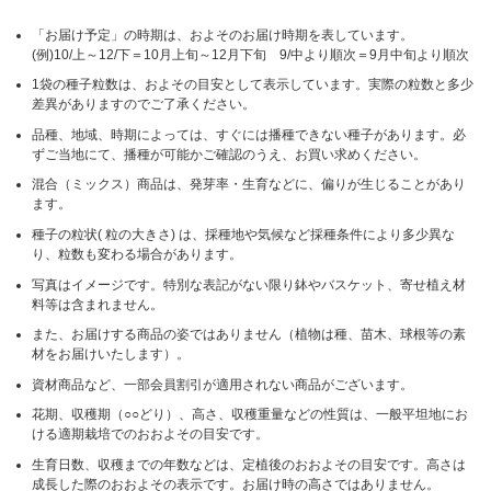
「お届け予定」の時期は、およそのお届け時期を表しています。
(例)10/上～12/下＝10月上旬～12月下旬 9/中より順次＝9月中旬より順次
1袋の種子粒数は、およその目安として表示しています。実際の粒数と多少
差異がありますのでご了承ください。
品種、地域、時期によっては、すぐには播種できない種子があります。必
ずご当地にて、播種が可能かご確認のうえ、お買い求めください。
混合（ミックス）商品は、発芽率・生育などに、偏りが生じることがあり
ます。
種子の粒状( 粒の大きさ) は、採種地や気候など採種条件により多少異な
り、粒数も変わる場合があります。
写真はイメージです。特別な表記がない限り鉢やバスケット、寄せ植え材
料等は含まれません。
また、お届けする商品の姿ではありません（植物は種、苗木、球根等の素
材をお届けいたします）。
資材商品など、一部会員割引が適用されない商品がございます。
花期、収穫期（○○どり）、高さ、収穫重量などの性質は、一般平坦地にお
ける適期栽培でのおおよその目安です。
生育日数、収穫までの年数などは、定植後のおおよその目安です。高さは
成長した際のおおよその表示です。お届け時の高さではありません。