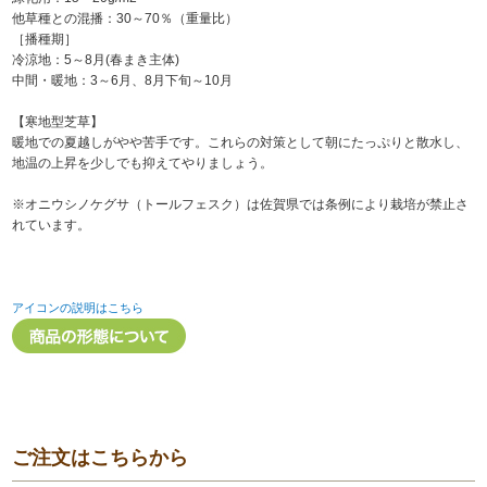
他草種との混播：30～70％（重量比）
［播種期］
冷涼地：5～8月(春まき主体)
中間・暖地：3～6月、8月下旬～10月
【寒地型芝草】
暖地での夏越しがやや苦手です。これらの対策として朝にたっぷりと散水し、
地温の上昇を少しでも抑えてやりましょう。
※オニウシノケグサ（トールフェスク）は佐賀県では条例により栽培が禁止さ
れています。
アイコンの説明はこちら
ご注文はこちらから