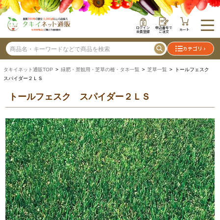
ログイン
申込番号で
カート
会員登録
ご注文
カテゴリ
タキイネット通販TOP
>
緑肥・景観用・芝草の種・タネ一覧
>
芝草一覧
> トールフェスク
スパイダー２ＬＳ
トールフェスク スパイダー２ＬＳ