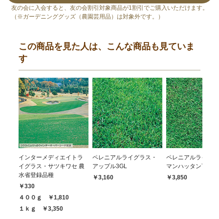
友の会に入会すると、友の会割引対象商品が1割引でご購入いただけます。
（※ガーデニンググッズ（農園芸用品）は対象外です。）
この商品を見た人は、こんな商品も見ていま
す
インターメディエイトラ
ペレニアルライグラス・
ペレニアルライグラ
イグラス・サツキワセ 農
アップル3GL
マンハッタン7
水省登録品種
￥3,160
￥3,850
￥330
４００ｇ ￥1,810
１ｋｇ ￥3,350