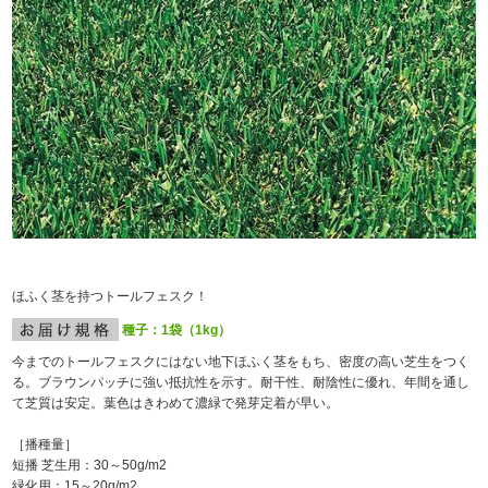
ほふく茎を持つトールフェスク！
種子：1袋（1kg）
今までのトールフェスクにはない地下ほふく茎をもち、密度の高い芝生をつく
る。ブラウンパッチに強い抵抗性を示す。耐干性、耐陰性に優れ、年間を通し
て芝質は安定。葉色はきわめて濃緑で発芽定着が早い。
［播種量］
短播 芝生用：30～50g/m
2
緑化用：15～20g/m
2