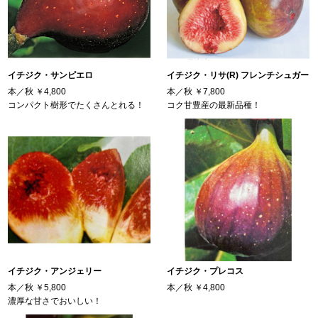
イチジク・サンピエロ
イチジク・リサ(R) フレンチシュガー
本／秋
￥4,800
本／秋
￥7,800
コンパクト樹形でたくさんとれる！
コク甘豊産の最新品種！
イチジク・アンジェリー
イチジク・プレコス
本／秋
￥5,800
本／秋
￥4,800
濃厚な甘さでおいしい！