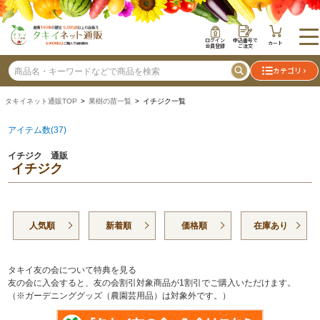
ログイン
申込番号で
カート
会員登録
ご注文
カテゴリ
タキイネット通販TOP
>
果樹の苗一覧
> イチジク一覧
アイテム数(37)
イチジク 通販
イチジク
人気順
新着順
価格順
在庫あり
タキイ友の会について特典を見る
友の会に入会すると、友の会割引対象商品が1割引でご購入いただけます。
（※ガーデニンググッズ（農園芸用品）は対象外です。）