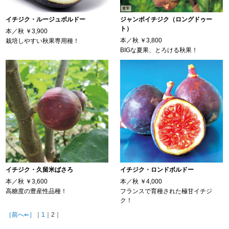
イチジク・ルージュボルドー
ジャンボイチジク（ロングドゥー
ト）
本／秋
￥3,900
本／秋
￥3,800
栽培しやすい秋果専用種！
BIGな夏果、とろける秋果！
イチジク・久留米ばさろ
イチジク・ロンドボルドー
本／秋
￥3,600
本／秋
￥4,000
高糖度の豊産性品種！
フランスで育種された極甘イチジ
ク！
［前へ⇐］
｜
1
｜2｜