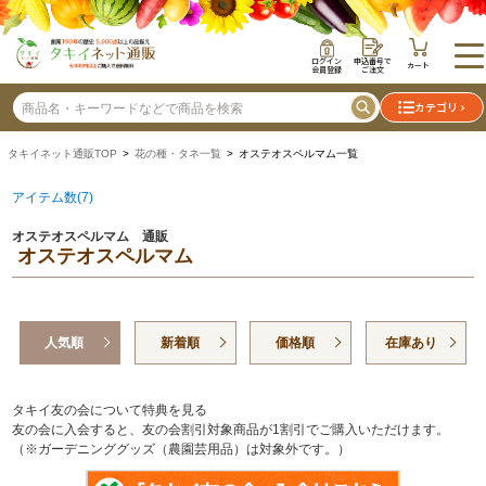
ログイン
申込番号で
カート
会員登録
ご注文
カテゴリ
タキイネット通販TOP
>
花の種・タネ一覧
> オステオスペルマム一覧
アイテム数(7)
オステオスペルマム 通販
オステオスペルマム
人気順
新着順
価格順
在庫あり
タキイ友の会について特典を見る
友の会に入会すると、友の会割引対象商品が1割引でご購入いただけます。
（※ガーデニンググッズ（農園芸用品）は対象外です。）