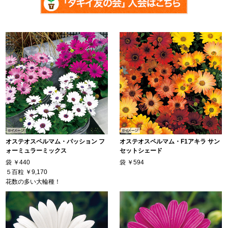
オステオスペルマム・パッション フ
オステオスペルマム・F1アキラ サン
ォーミュラーミックス
セットシェード
袋
￥440
袋
￥594
５百粒
￥9,170
花数の多い大輪種！