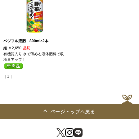
ベジフル液肥 800ml×2本
組
￥2,650
品切
有機質入り 水で薄める液体肥料で収
穫量アップ！
｜1｜
ページトップへ戻る