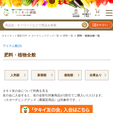
ログイン
申込番号で
カート
会員登録
ご注文
カテゴリ
タキイネット通販TOP
>
ガーデニンググッズ一覧
>
肥料一覧
> 肥料・植物全般一覧
アイテム数(3)
肥料・植物全般
人気順
新着順
価格順
在庫あり
タキイ友の会について特典を見る
友の会に入会すると、友の会割引対象商品が1割引でご購入いただけます。
（※ガーデニンググッズ（農園芸用品）は対象外です。）