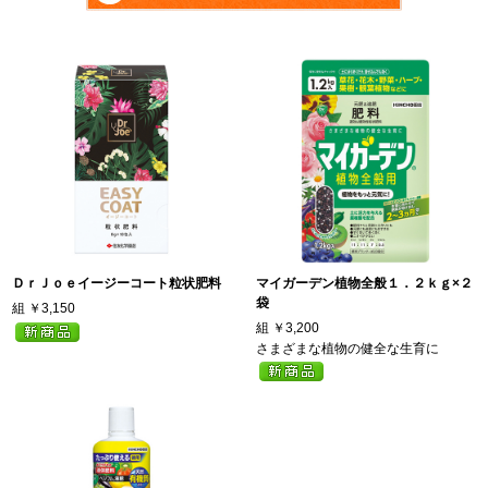
ＤｒＪｏｅイージーコート粒状肥料
マイガーデン植物全般１．２ｋｇ×２
袋
組
￥3,150
組
￥3,200
さまざまな植物の健全な生育に