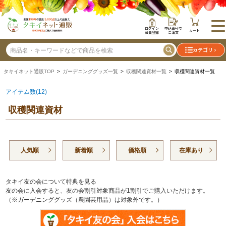
ログイン
申込番号で
カート
会員登録
ご注文
カテゴリ
タキイネット通販TOP
>
ガーデニンググッズ一覧
>
収穫関連資材一覧
> 収穫関連資材一覧
アイテム数(12)
収穫関連資材
人気順
新着順
価格順
在庫あり
タキイ友の会について特典を見る
友の会に入会すると、友の会割引対象商品が1割引でご購入いただけます。
（※ガーデニンググッズ（農園芸用品）は対象外です。）