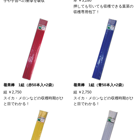
本
￥3,280
手や手首への衝撃を吸収
押しても引いても収穫できる葉菜の
収穫専用包丁！
着果棒 1組（赤50本入×2袋）
着果棒 1組（青50本入×2袋）
組
￥2,750
組
￥2,750
スイカ・メロンなどの収穫時期がひ
スイカ・メロンなどの収穫時期がひ
と目でわかる！
と目でわかる！