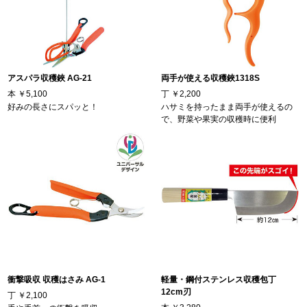
アスパラ収穫鋏 AG-21
両手が使える収穫鋏1318S
本
￥5,100
丁
￥2,200
好みの長さにスパッと！
ハサミを持ったまま両手が使えるの
で、野菜や果実の収穫時に便利
衝撃吸収 収穫はさみ AG-1
軽量・鋼付ステンレス収穫包丁
12cm刃
丁
￥2,100