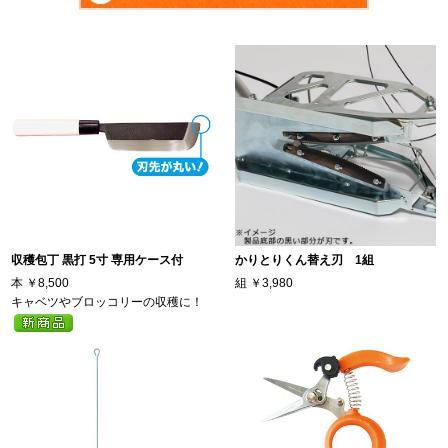
収穫包丁 黒打 5寸 専用ケース付
かりとりくん替え刃 1組
本
￥8,500
組
￥3,980
キャベツやブロッコリーの収穫に！