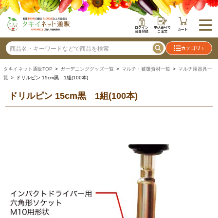
ログイン
申込番号で
カート
会員登録
ご注文
カテゴリ
タキイネット通販TOP
>
ガーデニンググッズ一覧
>
マルチ・被覆資材一覧
>
マルチ用器具一
覧
> ドリルピン 15cm黒 1組(100本)
ドリルピン 15cm黒 1組(100本)