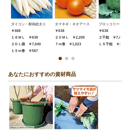
ダイコン・耐病総太り
タマネギ・ネオアース
ブロッコリー・ハイ
￥468
￥638
￥638
１６ＭＬ ￥638
２０ＭＬ ￥2,200
２千粒 ￥7,480
２ＤＬ袋 ￥7,040
７ｍ巻 ￥1,023
Ｌ５千粒 ￥20,68
１５ｍ巻 ￥567
あなたにおすすめの資材商品