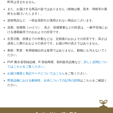
料等は含まれません。
また、お届けする商品の姿ではありません（植物は種、苗木、球根等の素
材をお届けいたします）。
資材商品など、一部会員割引が適用されない商品がございます。
花期、収穫期（○○どり）、高さ、収穫重量などの性質は、一般平坦地にお
ける適期栽培でのおおよその目安です。
生育日数、収穫までの年数などは、定植後のおおよその目安です。高さは
成長した際のおおよその表示です。お届け時の高さではありません。
果樹・野菜・有用植物以外は食用ではありません、動物にも与えないでく
ださい。
PVP 農水省登録品種、R 登録商標、契約販売品種など、
詳しい説明につい
てはこちらをご覧ください。
お届け種苗と表記マークについてはこちら
をご覧ください。
野菜品種における耐病性、台木についての記号の説明
はこちらをご確認く
ださい。