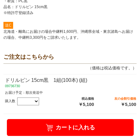
・材質：PC黒
品名：ドリルピン 15cm黒
※特許庁登録済み
送C
北海道・離島にお届けの場合中継料1,600円、沖縄県全域・東京諸島へお届け
の場合、中継料3,300円をご請求いたします。
ご注文はこちらから
（価格は税込価格です。）
ドリルピン 15cm黒 1組(100本) (組)
09736730
お届け予定：順次発送中
税込価格
友の会割引価格
購入数
￥5,100
￥5,100
カートに入れる