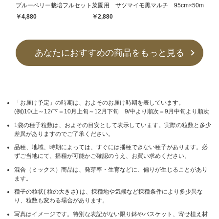
ブルーベリー栽培フルセット
菜園用 サツマイモ黒マルチ 95cm×50m
￥4,880
￥2,880
あなたにおすすめの商品をもっと見る
「お届け予定」の時期は、およそのお届け時期を表しています。
(例)10/上～12/下＝10月上旬～12月下旬 9/中より順次＝9月中旬より順次
1袋の種子粒数は、およその目安として表示しています。実際の粒数と多少
差異がありますのでご了承ください。
品種、地域、時期によっては、すぐには播種できない種子があります。必
ずご当地にて、播種が可能かご確認のうえ、お買い求めください。
混合（ミックス）商品は、発芽率・生育などに、偏りが生じることがあり
ます。
種子の粒状( 粒の大きさ) は、採種地や気候など採種条件により多少異な
り、粒数も変わる場合があります。
写真はイメージです。特別な表記がない限り鉢やバスケット、寄せ植え材