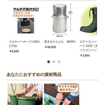
マルチバーナープロ用火
焚き火どんどん M60Fz
エアーラバーブーツ
口75φ
ート 6435（男性
￥48,000
ークグリーン M
￥6,000
￥3,800
あなたにおすすめの資材商品