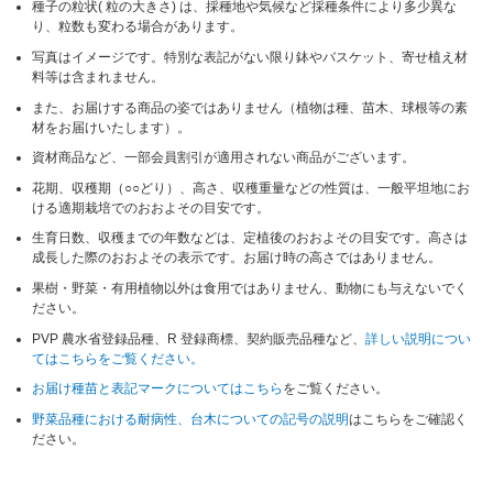
種子の粒状( 粒の大きさ) は、採種地や気候など採種条件により多少異な
り、粒数も変わる場合があります。
写真はイメージです。特別な表記がない限り鉢やバスケット、寄せ植え材
料等は含まれません。
また、お届けする商品の姿ではありません（植物は種、苗木、球根等の素
材をお届けいたします）。
資材商品など、一部会員割引が適用されない商品がございます。
花期、収穫期（○○どり）、高さ、収穫重量などの性質は、一般平坦地にお
ける適期栽培でのおおよその目安です。
生育日数、収穫までの年数などは、定植後のおおよその目安です。高さは
成長した際のおおよその表示です。お届け時の高さではありません。
果樹・野菜・有用植物以外は食用ではありません、動物にも与えないでく
ださい。
PVP 農水省登録品種、R 登録商標、契約販売品種など、
詳しい説明につい
てはこちらをご覧ください。
お届け種苗と表記マークについてはこちら
をご覧ください。
野菜品種における耐病性、台木についての記号の説明
はこちらをご確認く
ださい。