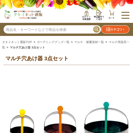
ログイン
申込番号で
カート
会員登録
ご注文
カテゴリ
タキイネット通販TOP
>
ガーデニンググッズ一覧
>
マルチ・被覆資材一覧
>
マルチ用器具一
覧
> マルチ穴あけ器 3点セット
マルチ穴あけ器 3点セット