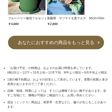
ブルーベリー栽培フルセット
菜園用 サツマイモ黒マルチ 95cm×50m
￥4,880
￥2,880
あなたにおすすめの商品をもっと見る
「お届け予定」の時期は、およそのお届け時期を表しています。
(例)10/上～12/下＝10月上旬～12月下旬 9/中より順次＝9月中旬より順次
1袋の種子粒数は、およその目安として表示しています。実際の粒数と多少
差異がありますのでご了承ください。
品種、地域、時期によっては、すぐには播種できない種子があります。必
ずご当地にて、播種が可能かご確認のうえ、お買い求めください。
混合（ミックス）商品は、発芽率・生育などに、偏りが生じることがあり
ます。