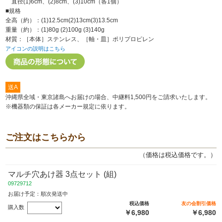
直径(1)6cm、(2)8cm、(3)10cm（各1個）
■規格
全高（約）：(1)12.5cm(2)13cm(3)13.5cm
重量（約）：(1)80g (2)100g (3)140g
材質：［本体］ステンレス、［軸・皿］ポリプロピレン
アイコンの説明はこちら
送A
沖縄県全域・東京諸島へお届けの場合、中継料1,500円をご請求いたします。
※機器類の保証は各メーカー規定に依ります。
ご注文はこちらから
（価格は税込価格です。）
マルチ穴あけ器 3点セット (組)
09729712
お届け予定：順次発送中
税込価格
友の会割引価格
購入数
￥6,980
￥6,980