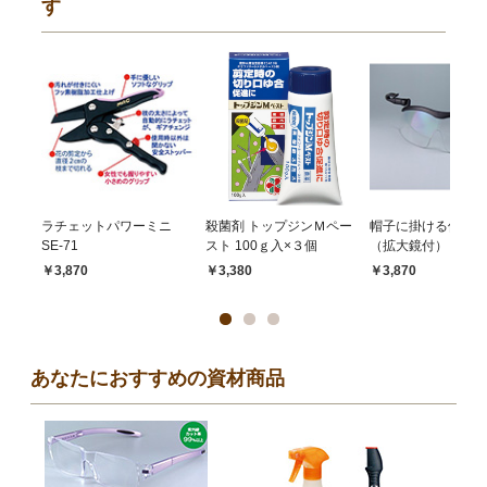
す
ラチェットパワーミニ
殺菌剤 トップジンＭペー
帽子に掛ける保護グ
SE-71
スト 100ｇ入×３個
（拡大鏡付）
￥3,870
￥3,380
￥3,870
あなたにおすすめの資材商品