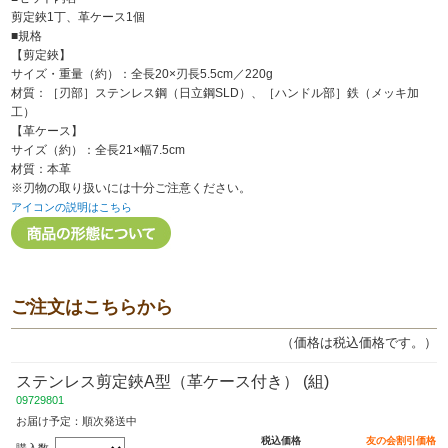
剪定鋏1丁、革ケース1個
■規格
【剪定鋏】
サイズ・重量（約）：全長20×刃長5.5cm／220g
材質：［刃部］ステンレス鋼（日立鋼SLD）、［ハンドル部］鉄（メッキ加
工）
【革ケース】
サイズ（約）：全長21×幅7.5cm
材質：本革
※刃物の取り扱いには十分ご注意ください。
アイコンの説明はこちら
ご注文はこちらから
（価格は税込価格です。）
ステンレス剪定鋏A型（革ケース付き） (組)
09729801
お届け予定：順次発送中
税込価格
友の会割引価格
購入数