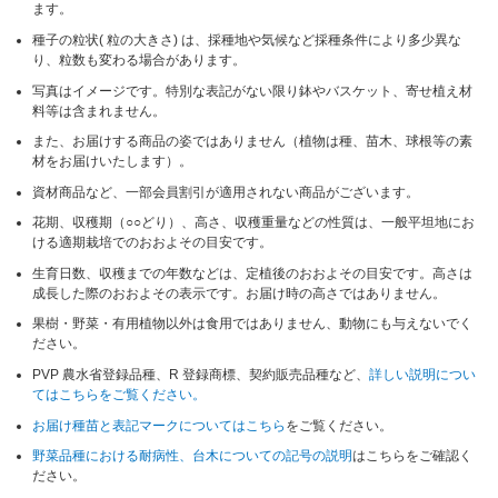
ます。
種子の粒状( 粒の大きさ) は、採種地や気候など採種条件により多少異な
り、粒数も変わる場合があります。
写真はイメージです。特別な表記がない限り鉢やバスケット、寄せ植え材
料等は含まれません。
また、お届けする商品の姿ではありません（植物は種、苗木、球根等の素
材をお届けいたします）。
資材商品など、一部会員割引が適用されない商品がございます。
花期、収穫期（○○どり）、高さ、収穫重量などの性質は、一般平坦地にお
ける適期栽培でのおおよその目安です。
生育日数、収穫までの年数などは、定植後のおおよその目安です。高さは
成長した際のおおよその表示です。お届け時の高さではありません。
果樹・野菜・有用植物以外は食用ではありません、動物にも与えないでく
ださい。
PVP 農水省登録品種、R 登録商標、契約販売品種など、
詳しい説明につい
てはこちらをご覧ください。
お届け種苗と表記マークについてはこちら
をご覧ください。
野菜品種における耐病性、台木についての記号の説明
はこちらをご確認く
ださい。