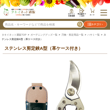
ログイン
申込番号で
カート
会員登録
ご注文
カテゴリ
タキイネット通販TOP
>
ガーデニンググッズ一覧
>
刃物・剪定用品一覧
>
ハサミ一覧
> ス
テンレス剪定鋏A型（革ケース付き）
ステンレス剪定鋏A型（革ケース付き）