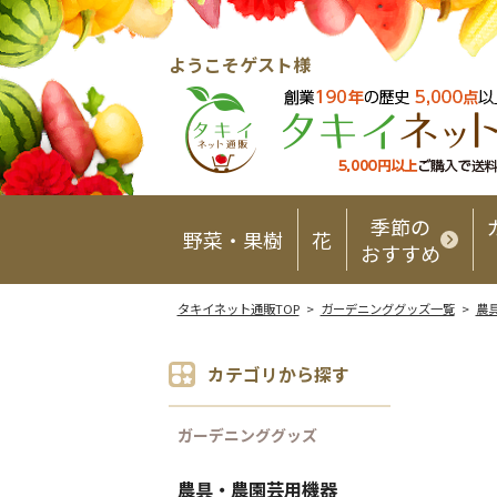
ようこそゲスト様
季節の
野菜・果樹
花
おすすめ
タキイネット通販TOP
>
ガーデニンググッズ一覧
>
農
カテゴリから探す
ガーデニンググッズ
農具・農園芸用機器