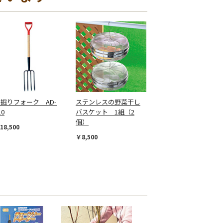
掘りフォーク AD-
ステンレスの野菜干し
10
バスケット 1組（2
個）
18,500
￥8,500