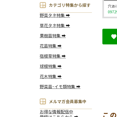
カテゴリ特集から探す
穴あけ
0972
野菜タネ特集 ➡
草花タネ特集 ➡
果樹苗特集 ➡
花苗特集 ➡
宿根草特集 ➡
球根特集 ➡
花木特集 ➡
野菜苗･イモ類特集 ➡
メルマガ会員募集中
お得な情報配信中
こ
登録はこちらから ➡