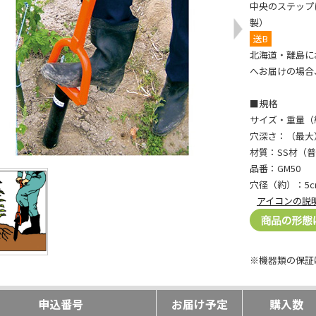
中央のステップ
製）
送B
北海道・離島に
へお届けの場合、
■規格
サイズ・重量（約
穴深さ：（最大）
材質：SS材（
品番：GM50
穴径（約）：5c
アイコンの説
※機器類の保証
申込番号
お届け予定
購入数