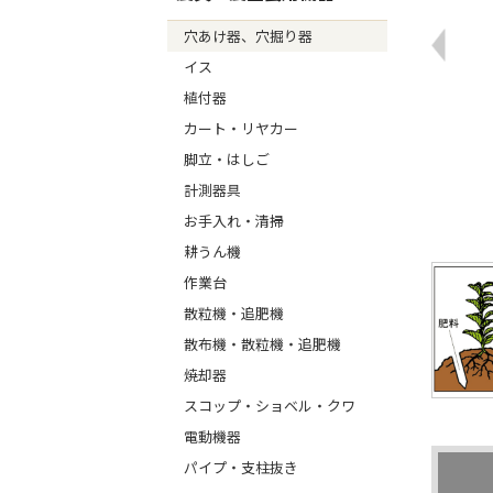
穴あけ器、穴掘り器
イス
植付器
カート・リヤカー
脚立・はしご
計測器具
お手入れ・清掃
耕うん機
作業台
散粒機・追肥機
散布機・散粒機・追肥機
焼却器
スコップ・ショベル・クワ
電動機器
パイプ・支柱抜き