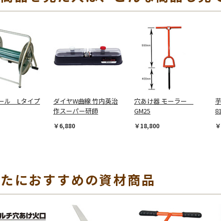
ール Lタイプ
ダイヤW曲線 竹内英治
穴あけ器 モーラー
芋
作スーパー研師
GM25
8
￥6,880
￥18,800
￥
なたにおすすめの資材商品