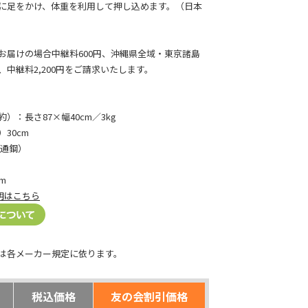
に足をかけ、体重を利用して押し込めます。（日本
お届けの場合中継料600円、沖縄県全域・東京諸島
中継料2,200円をご請求いたします。
）：長さ87×幅40cm／3kg
30cm
普通鋼）
m
明はこちら
は各メーカー規定に依ります。
税込価格
友の会割引価格