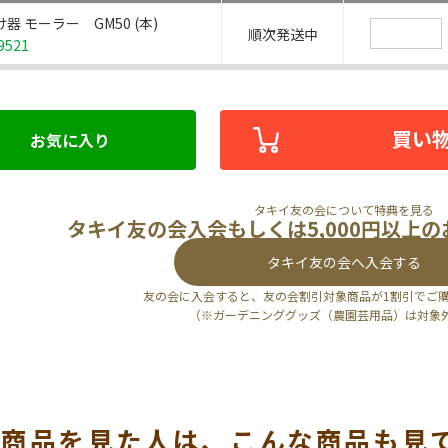
器 モーラー GM50 (本)
順次発送中
9521
買い
お気に入り
タキイ友の会について特典を見る
タキイ友の会入会もしくは5,000円以上
タキイ友の会へ入会する
友の会に入会すると、友の会割引対象商品が1割引でご
（※ガーデニンググッズ（農園芸用品）は対象
の商品を見た人は、こんな商品も見