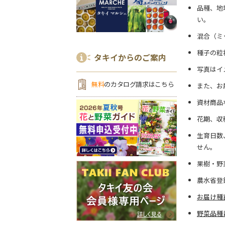
品種、地
い。
混合（ミ
種子の粒
タキイからのご案内
写真はイ
無料
のカタログ請求はこちら
また、お
資材商品
花期、収
生育日数
せん。
果樹・野
農水省登
お届け種
野菜品種