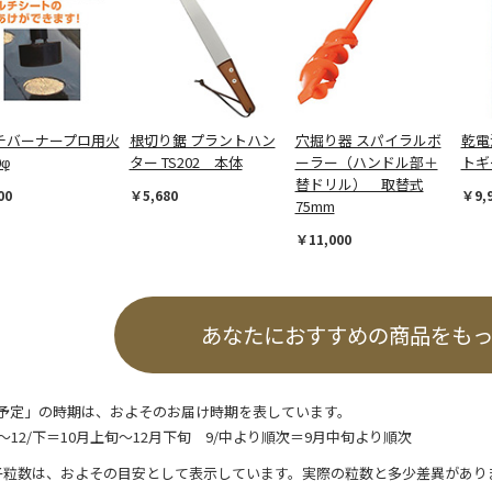
チバーナープロ用火
根切り鋸 プラントハン
穴掘り器 スパイラルボ
乾電
0φ
ター TS202 本体
ーラー（ハンドル部＋
トギ
替ドリル） 取替式
00
￥5,680
￥9,
75mm
￥11,000
あなたにおすすめの商品をも
予定」の時期は、およそのお届け時期を表しています。
/上～12/下＝10月上旬～12月下旬 9/中より順次＝9月中旬より順次
子粒数は、およその目安として表示しています。実際の粒数と多少差異があり