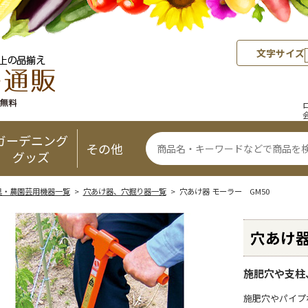
文字サイズ
ガーデニング
その他
グッズ
具・農園芸用機器一覧
>
穴あけ器、穴掘り器一覧
> 穴あけ器 モーラー GM50
穴あけ器
施肥穴や支柱
施肥穴やパイプ