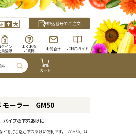
大
申込番号でご注文
中
小
ログイン
よくある
ご利用ガイド
お問合せ
会員登録
ご質問
カート
 モーラー GM50
、パイプの下穴あけに
などを打ち込む下穴あけに便利です。『GM50』は