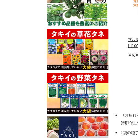
マル
口10
￥6,3
「お届け
(例)10
1袋の種