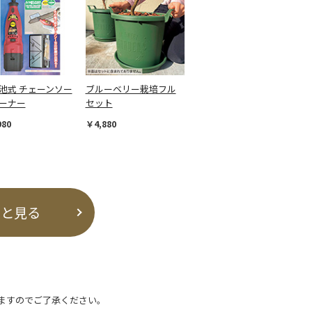
池式 チェーンソー
ブルーベリー栽培フル
ーナー
セット
980
￥4,880
っと見る
ますのでご了承ください。