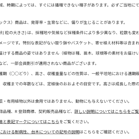
域、時期によっては、すぐには播種できない種子があります。必ずご当地に
ックス）商品は、発芽率・生育などに、偏りが生じることがあります。
状( 粒の大きさ) は、採種地や気候など採種条件により多少異なり、粒数も変
メージです。特別な表記がない限り鉢やバスケット、寄せ植え材料等は含ま
届けする商品の姿ではありません（植物は種、苗木、球根等の素材をお届け
など、一部会員割引が適用されない商品がございます。
穫期（○○どり）、高さ、収穫重量などの性質は、一般平坦地における適期
、収穫までの年数などは、定植後のおおよその目安です。高さは成長した際
菜・有用植物以外は食用ではありません、動物にも与えないでください。
録品種、R 登録商標、契約販売品種など、
詳しい説明についてはこちらをご覧
苗と表記マークについてはこちら
をご覧ください。
における耐病性、台木についての記号の説明
はこちらをご確認ください。