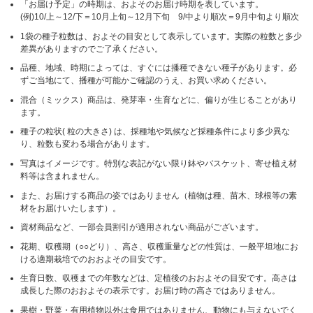
「お届け予定」の時期は、およそのお届け時期を表しています。
(例)10/上～12/下＝10月上旬～12月下旬 9/中より順次＝9月中旬より順次
1袋の種子粒数は、およその目安として表示しています。実際の粒数と多少
差異がありますのでご了承ください。
品種、地域、時期によっては、すぐには播種できない種子があります。必
ずご当地にて、播種が可能かご確認のうえ、お買い求めください。
混合（ミックス）商品は、発芽率・生育などに、偏りが生じることがあり
ます。
種子の粒状( 粒の大きさ) は、採種地や気候など採種条件により多少異な
り、粒数も変わる場合があります。
写真はイメージです。特別な表記がない限り鉢やバスケット、寄せ植え材
料等は含まれません。
また、お届けする商品の姿ではありません（植物は種、苗木、球根等の素
材をお届けいたします）。
資材商品など、一部会員割引が適用されない商品がございます。
花期、収穫期（○○どり）、高さ、収穫重量などの性質は、一般平坦地にお
ける適期栽培でのおおよその目安です。
生育日数、収穫までの年数などは、定植後のおおよその目安です。高さは
成長した際のおおよその表示です。お届け時の高さではありません。
果樹・野菜・有用植物以外は食用ではありません、動物にも与えないでく