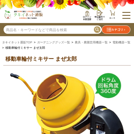
ログイン
申込番号で
カート
会員登録
ご注文
カテゴリ
タキイネット通販TOP
>
ガーデニンググッズ一覧
>
農具・農園芸用機器一覧
>
電動機器一覧
> 移動車輪付ミキサー まぜ太郎
移動車輪付ミキサー まぜ太郎