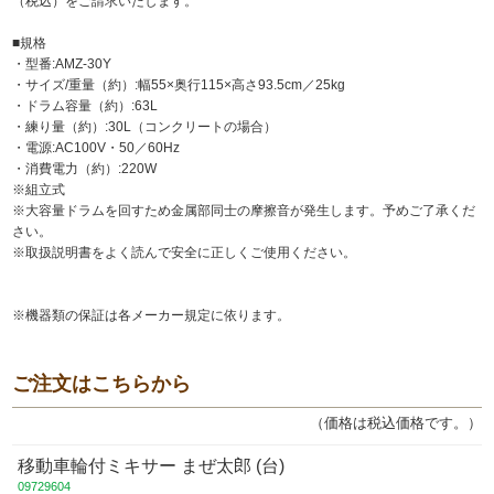
（税込）をご請求いたします。
■規格
・型番:AMZ-30Y
・サイズ/重量（約）:幅55×奥行115×高さ93.5cm／25kg
・ドラム容量（約）:63L
・練り量（約）:30L（コンクリートの場合）
・電源:AC100V・50／60Hz
・消費電力（約）:220W
※組立式
※大容量ドラムを回すため金属部同士の摩擦音が発生します。予めご了承くだ
さい。
※取扱説明書をよく読んで安全に正しくご使用ください。
※機器類の保証は各メーカー規定に依ります。
ご注文はこちらから
（価格は税込価格です。）
移動車輪付ミキサー まぜ太郎 (台)
09729604