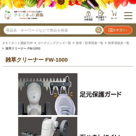
ログイン
申込番号で
カート
会員登録
ご注文
カテゴリ
タキイネット通販TOP
>
ガーデニンググッズ一覧
>
除草・防草関連一覧
>
除草用器具一覧
> 雑草クリーナー FW-1000
雑草クリーナー FW-1000