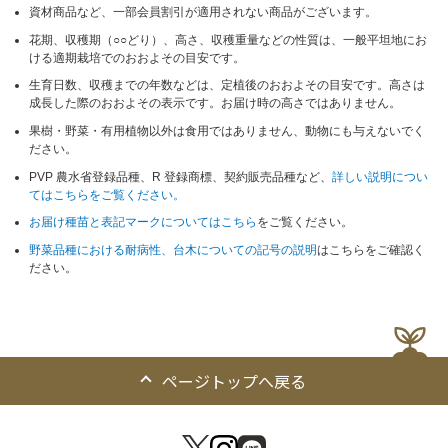
資材商品など、一部会員割引が適用されない商品がございます。
花期、収穫期（○○どり）、高さ、収穫重量などの性質は、一般平坦地にお
ける適期栽培でのおおよその目安です。
生育日数、収穫までの年数などは、定植後のおおよその目安です。高さは
成長した際のおおよその表示です。お届け時の高さではありません。
果樹・野菜・有用植物以外は食用ではありません、動物にも与えないでく
ださい。
PVP 農水省登録品種、R 登録商標、契約販売品種など、
詳しい説明につい
てはこちらをご覧ください。
お届け種苗と表記マークについてはこちら
をご覧ください。
野菜品種における耐病性、台木についての記号の説明
はこちらをご確認く
ださい。
ページトップへ戻る