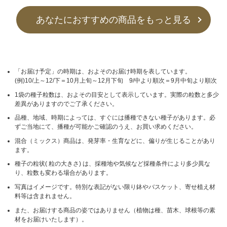
あなたにおすすめの商品をもっと見る
「お届け予定」の時期は、およそのお届け時期を表しています。
(例)10/上～12/下＝10月上旬～12月下旬 9/中より順次＝9月中旬より順次
1袋の種子粒数は、およその目安として表示しています。実際の粒数と多少
差異がありますのでご了承ください。
品種、地域、時期によっては、すぐには播種できない種子があります。必
ずご当地にて、播種が可能かご確認のうえ、お買い求めください。
混合（ミックス）商品は、発芽率・生育などに、偏りが生じることがあり
ます。
種子の粒状( 粒の大きさ) は、採種地や気候など採種条件により多少異な
り、粒数も変わる場合があります。
写真はイメージです。特別な表記がない限り鉢やバスケット、寄せ植え材
料等は含まれません。
また、お届けする商品の姿ではありません（植物は種、苗木、球根等の素
材をお届けいたします）。