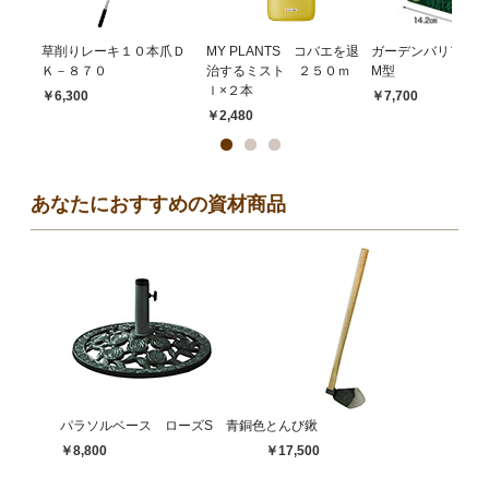
草削りレーキ１０本爪Ｄ
MY PLANTS コバエを退
ガーデンバリアミニ 
Ｋ－８７０
治するミスト ２５０ｍ
M型
ｌ×２本
￥6,300
￥7,700
￥2,480
あなたにおすすめの資材商品
パラソルベース ローズS 青銅色
とんび鍬
￥8,800
￥17,500