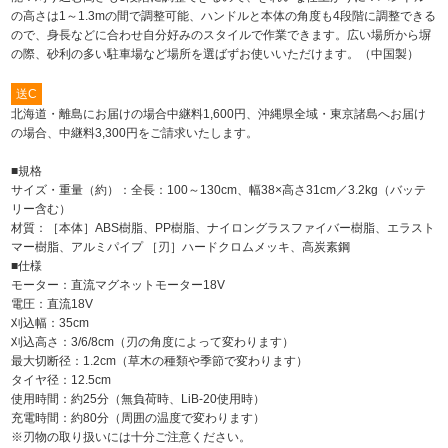
の高さは1～1.3mの間で調整可能、ハンドルと本体の角度も4段階に調整できる
ので、身長などに合わせ自分好みのスタイルで作業できます。広い場所から塀
の際、砂利の多い駐車場など場所を選ばずお使いいただけます。（中国製）
送C
北海道・離島にお届けの場合中継料1,600円、沖縄県全域・東京諸島へお届け
の場合、中継料3,300円をご請求いたします。
■規格
サイズ・重量（約）：全長：100～130cm、幅38×高さ31cm／3.2kg（バッテ
リー含む）
材質：［本体］ABS樹脂、PP樹脂、ナイロングラスファイバー樹脂、エラスト
マー樹脂、アルミパイプ ［刃］ハードクロムメッキ、高炭素鋼
■仕様
モーター：直流マグネットモーター18V
電圧：直流18V
刈込幅：35cm
刈込高さ：3/6/8cm（刃の角度によって変わります）
最大切断径：1.2cm（草木の種類や季節で変わります）
タイヤ径：12.5cm
使用時間：約25分（無負荷時、LiB-20使用時）
充電時間：約80分（周囲の温度で変わります）
※刃物の取り扱いには十分ご注意ください。