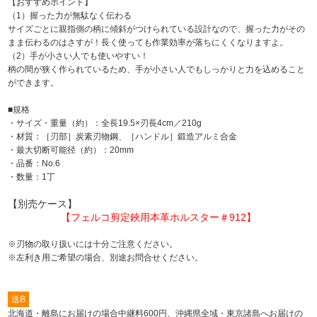
【おすすめポイント】
（1）握った力が無駄なく伝わる
サイズごとに親指側の柄に傾斜がつけられている設計なので、握った力がその
まま伝わるのはさすが！長く使っても作業効率が落ちにくくなりますよ。
（2）手が小さい人でも使いやすい！
柄の間が狭く作られているため、手が小さい人でもしっかりと力を込めること
ができます。
■規格
・サイズ・重量（約）：全長19.5×刃長4cm／210g
・材質：［刃部］炭素刃物鋼、［ハンドル］鍛造アルミ合金
・最大切断可能径（約）：20mm
・品番：No.6
・数量：1丁
【別売ケース】
【フェルコ剪定鋏用本革ホルスター＃912】
※刃物の取り扱いには十分ご注意ください。
※左利き用ご希望の場合、別途お問合せください。
送B
北海道・離島にお届けの場合中継料600円、沖縄県全域・東京諸島へお届けの