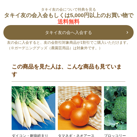
タキイ友の会について特典を見る
タキイ友の会入会もしくは5,000円以上のお買い物で
送料無料
タキイ友の会へ入会する
友の会に入会すると、友の会割引対象商品が1割引でご購入いただけます。
（※ガーデニンググッズ（農園芸用品）は対象外です。）
この商品を見た人は、こんな商品も見ていま
す
ダイコン・耐病総太り
タマネギ・ネオアース
ブロッコリー・ハイ