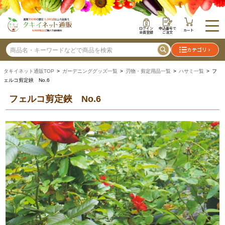
ログイン
申込番号で
カート
会員登録
ご注文
カテゴリ
タキイネット通販TOP
>
ガーデニンググッズ一覧
>
刃物・剪定用品一覧
>
ハサミ一覧
> フ
ェルコ剪定鋏 No.6
フェルコ剪定鋏 No.6