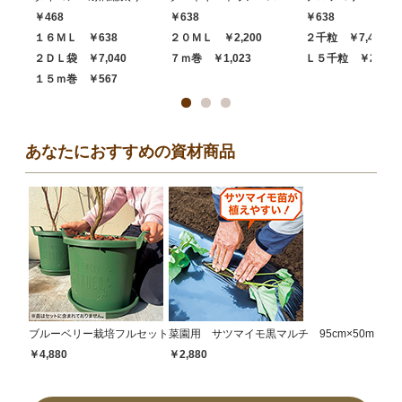
￥468
￥638
￥638
１６ＭＬ ￥638
２０ＭＬ ￥2,200
２千粒 ￥7,480
２ＤＬ袋 ￥7,040
７ｍ巻 ￥1,023
Ｌ５千粒 ￥20,68
１５ｍ巻 ￥567
あなたにおすすめの資材商品
ブルーベリー栽培フルセット
菜園用 サツマイモ黒マルチ 95cm×50m
￥4,880
￥2,880