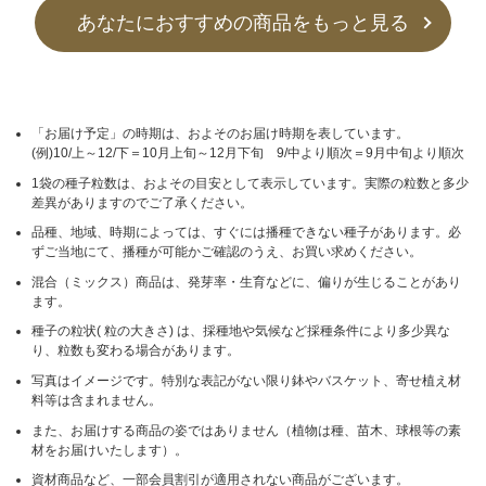
あなたにおすすめの商品をもっと見る
「お届け予定」の時期は、およそのお届け時期を表しています。
(例)10/上～12/下＝10月上旬～12月下旬 9/中より順次＝9月中旬より順次
1袋の種子粒数は、およその目安として表示しています。実際の粒数と多少
差異がありますのでご了承ください。
品種、地域、時期によっては、すぐには播種できない種子があります。必
ずご当地にて、播種が可能かご確認のうえ、お買い求めください。
混合（ミックス）商品は、発芽率・生育などに、偏りが生じることがあり
ます。
種子の粒状( 粒の大きさ) は、採種地や気候など採種条件により多少異な
り、粒数も変わる場合があります。
写真はイメージです。特別な表記がない限り鉢やバスケット、寄せ植え材
料等は含まれません。
また、お届けする商品の姿ではありません（植物は種、苗木、球根等の素
材をお届けいたします）。
資材商品など、一部会員割引が適用されない商品がございます。