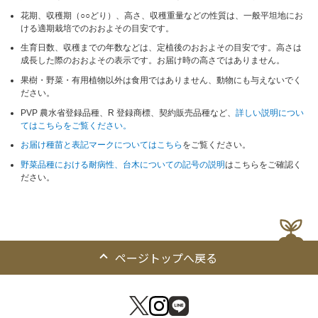
花期、収穫期（○○どり）、高さ、収穫重量などの性質は、一般平坦地にお
ける適期栽培でのおおよその目安です。
生育日数、収穫までの年数などは、定植後のおおよその目安です。高さは
成長した際のおおよその表示です。お届け時の高さではありません。
果樹・野菜・有用植物以外は食用ではありません、動物にも与えないでく
ださい。
PVP 農水省登録品種、R 登録商標、契約販売品種など、
詳しい説明につい
てはこちらをご覧ください。
お届け種苗と表記マークについてはこちら
をご覧ください。
野菜品種における耐病性、台木についての記号の説明
はこちらをご確認く
ださい。
ページトップへ戻る