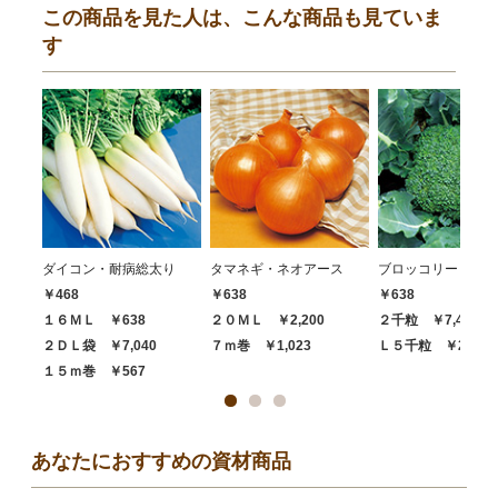
この商品を見た人は、こんな商品も見ていま
す
ダイコン・耐病総太り
タマネギ・ネオアース
ブロッコリー・ハイ
￥468
￥638
￥638
１６ＭＬ ￥638
２０ＭＬ ￥2,200
２千粒 ￥7,480
２ＤＬ袋 ￥7,040
７ｍ巻 ￥1,023
Ｌ５千粒 ￥20,68
１５ｍ巻 ￥567
あなたにおすすめの資材商品