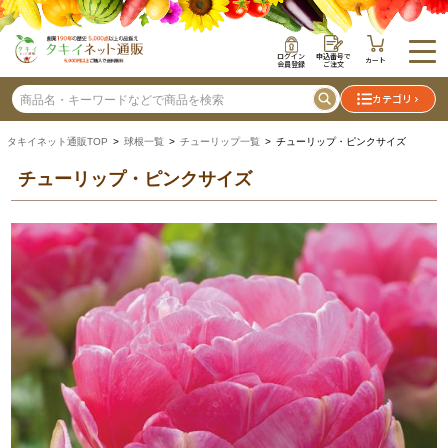
ログイン
申込番号で
カート
会員登録
ご注文
カテゴリ
タキイネット通販TOP
>
球根一覧
>
チューリップ一覧
> チューリップ・ピンクサイズ
チューリップ・ピンクサイズ