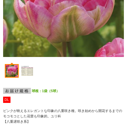
球根：1袋（5球）
DL
ピンクが映えるエレガントな印象の八重咲き種。咲き始めから開花するまでの
モコモコとした花蕾も印象的。ユリ科
【八重遅咲き系】