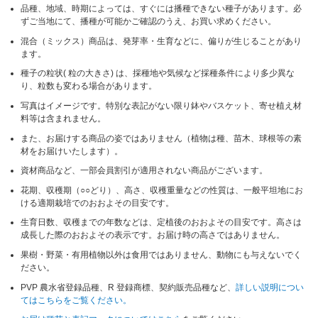
品種、地域、時期によっては、すぐには播種できない種子があります。必
ずご当地にて、播種が可能かご確認のうえ、お買い求めください。
混合（ミックス）商品は、発芽率・生育などに、偏りが生じることがあり
ます。
種子の粒状( 粒の大きさ) は、採種地や気候など採種条件により多少異な
り、粒数も変わる場合があります。
写真はイメージです。特別な表記がない限り鉢やバスケット、寄せ植え材
料等は含まれません。
また、お届けする商品の姿ではありません（植物は種、苗木、球根等の素
材をお届けいたします）。
資材商品など、一部会員割引が適用されない商品がございます。
花期、収穫期（○○どり）、高さ、収穫重量などの性質は、一般平坦地にお
ける適期栽培でのおおよその目安です。
生育日数、収穫までの年数などは、定植後のおおよその目安です。高さは
成長した際のおおよその表示です。お届け時の高さではありません。
果樹・野菜・有用植物以外は食用ではありません、動物にも与えないでく
ださい。
PVP 農水省登録品種、R 登録商標、契約販売品種など、
詳しい説明につい
てはこちらをご覧ください。