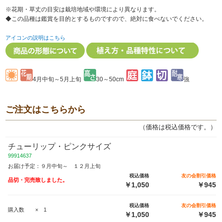
※花期・草丈の目安は栽培地域や環境により異なります。
◆この品種は鑑賞を目的とするものですので、絶対に食べないでください。
アイコンの説明はこちら
4月中旬～5月上旬
30～50cm
強
ご注文はこちらから
（価格は税込価格です。）
チューリップ・ピンクサイズ
99914637
お届け予定：９月中旬～ １２月上旬
税込価格
友の会割引価格
品切・完売致しました。
￥1,050
￥945
税込価格
友の会割引価格
購入数 × 1
￥1,050
￥945