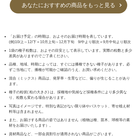
あなたにおすすめの商品をもっと見る
「お届け予定」の時期は、およそのお届け時期を表しています。
(例)10/上～12/下＝10月上旬～12月下旬 9/中より順次＝9月中旬より順次
1袋の種子粒数は、およその目安として表示しています。実際の粒数と多少
差異がありますのでご了承ください。
品種、地域、時期によっては、すぐには播種できない種子があります。必
ずご当地にて、播種が可能かご確認のうえ、お買い求めください。
混合（ミックス）商品は、発芽率・生育などに、偏りが生じることがあり
ます。
種子の粒状( 粒の大きさ) は、採種地や気候など採種条件により多少異な
り、粒数も変わる場合があります。
写真はイメージです。特別な表記がない限り鉢やバスケット、寄せ植え材
料等は含まれません。
また、お届けする商品の姿ではありません（植物は種、苗木、球根等の素
材をお届けいたします）。
資材商品など、一部会員割引が適用されない商品がございます。