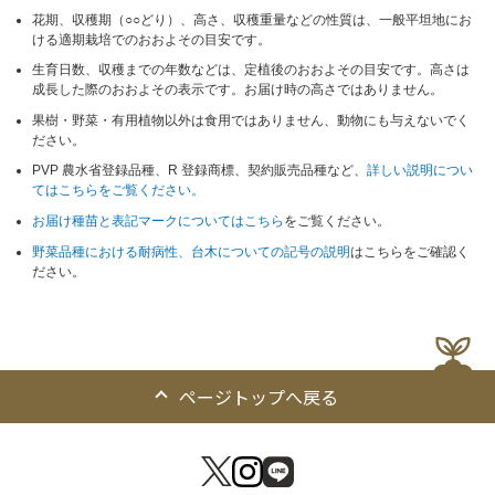
花期、収穫期（○○どり）、高さ、収穫重量などの性質は、一般平坦地にお
ける適期栽培でのおおよその目安です。
生育日数、収穫までの年数などは、定植後のおおよその目安です。高さは
成長した際のおおよその表示です。お届け時の高さではありません。
果樹・野菜・有用植物以外は食用ではありません、動物にも与えないでく
ださい。
PVP 農水省登録品種、R 登録商標、契約販売品種など、
詳しい説明につい
てはこちらをご覧ください。
お届け種苗と表記マークについてはこちら
をご覧ください。
野菜品種における耐病性、台木についての記号の説明
はこちらをご確認く
ださい。
ページトップへ戻る