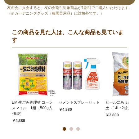
友の会に入会すると、友の会割引対象商品が1割引でご購入いただけます。
（※ガーデニンググッズ（農園芸用品）は対象外です。）
この商品を見た人は、こんな商品も見ていま
す
EM 生ごみ処理材 コーン
セメントスプレーセット
ビールにあう新鮮枝
スマイル 1組（500g入
土（14L×2袋）
￥4,980
×6袋）
￥2,800
￥4,380