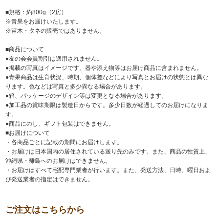
■規格：約800g（2房）
※青果をお届けいたします。
※苗木・タネの販売ではありません。
■商品について
●友の会会員割引は適用されません。
●掲載の写真はイメージです。器や添え物等はお届け商品に含まれません。
●青果商品は生育状況、時期、個体差などにより写真とお届けの状態とは異な
ります。色などは写真と多少異なる場合があります。
●箱、パッケージのデザイン等は変更となる場合があります。
●加工品の賞味期限は製造日からです。多少日数が経過してのお届けになりま
す。
●商品にのし、ギフト包装はできません。
■お届けについて
・各商品ごとに記載の期間にお届けします。
・お届けは日本国内の居住されている送り先のみです。また、商品の性質上、
沖縄県・離島へのお届けはできません。
・お届けはすべて宅配専門業者が行います。また、発送方法、日時、曜日およ
び発送業者の指定はできません。
ご注文はこちらから