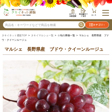
ログイン
申込番号で
カート
会員登録
ご注文
カテゴリ
タキイネット通販TOP
>
タキイマルシェ一覧
> ☆旬の果物一覧 > マルシェ 長野県産 ブド
ウ・クイーンルージュ
マルシェ 長野県産 ブドウ・クイーンルージュ