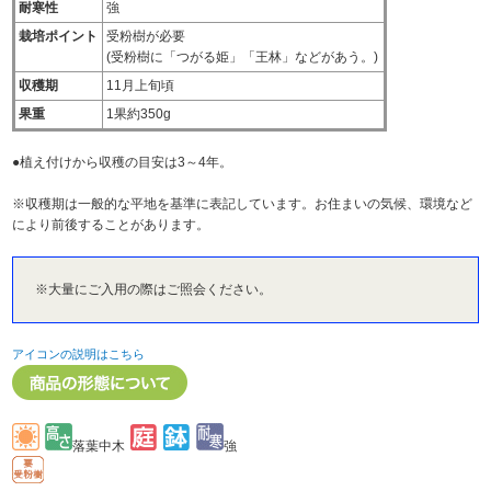
耐寒性
強
栽培ポイント
受粉樹が必要
(受粉樹に「つがる姫」「王林」などがあう。)
収穫期
11月上旬頃
果重
1果約350g
●植え付けから収穫の目安は3～4年。
※収穫期は一般的な平地を基準に表記しています。お住まいの気候、環境など
により前後することがあります。
※大量にご入用の際はご照会ください。
アイコンの説明はこちら
落葉中木
強