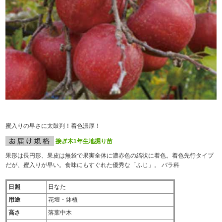
蜜入りの早さに太鼓判！着色濃厚！
接ぎ木1年生地掘り苗
果形は長円形、果皮は無袋で果実全体に濃赤色の縞状に着色。着色先行タイプ
だが、蜜入りが早い。食味にもすぐれた優秀な「ふじ」。 バラ科
日照
日なた
用途
花壇・鉢植
高さ
落葉中木