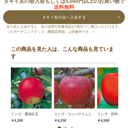
タキイ友の会入会もしくは5,000円以上のお買い物で
送料無料
タキイ友の会へ入会する
友の会に入会すると、友の会割引対象商品が1割引でご購入いただけます。
（※ガーデニンググッズ（農園芸用品）は対象外です。）
この商品を見た人は、こんな商品も見ていま
す
リンゴ・選抜紅玉
リンゴ・コンパクトふじ
リンゴ・百年ふじ
￥4,300
￥4,250
￥4,500