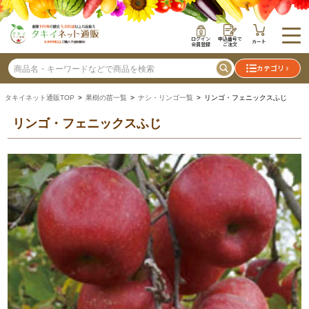
ログイン
申込番号で
カート
会員登録
ご注文
カテゴリ
タキイネット通販TOP
>
果樹の苗一覧
>
ナシ・リンゴ一覧
> リンゴ・フェニックスふじ
リンゴ・フェニックスふじ