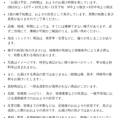
「お届け予定」の時期は、およそのお届け時期を表しています。
(例)10/上～12/下＝10月上旬～12月下旬 9/中より順次＝9月中旬より順次
1袋の種子粒数は、およその目安として表示しています。実際の粒数と多少
差異がありますのでご了承ください。
品種、地域、時期によっては、すぐには播種できない種子があります。必
ずご当地にて、播種が可能かご確認のうえ、お買い求めください。
混合（ミックス）商品は、発芽率・生育などに、偏りが生じることがあり
ます。
種子の粒状( 粒の大きさ) は、採種地や気候など採種条件により多少異な
り、粒数も変わる場合があります。
写真はイメージです。特別な表記がない限り鉢やバスケット、寄せ植え材
料等は含まれません。
また、お届けする商品の姿ではありません（植物は種、苗木、球根等の素
材をお届けいたします）。
資材商品など、一部会員割引が適用されない商品がございます。
花期、収穫期（○○どり）、高さ、収穫重量などの性質は、一般平坦地にお
ける適期栽培でのおおよその目安です。
生育日数、収穫までの年数などは、定植後のおおよその目安です。高さは
成長した際のおおよその表示です。お届け時の高さではありません。
果樹・野菜・有用植物以外は食用ではありません、動物にも与えないでく