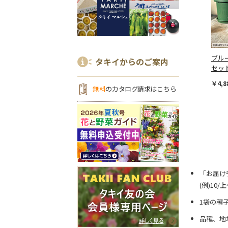
ブル
タキイからのご案内
セッ
￥4,8
無料
のカタログ請求はこちら
「お届け
(例)10
1袋の種
品種、地