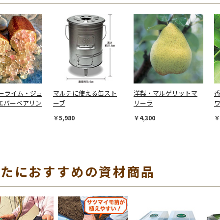
ーライム・ジュ
マルチに使える缶スト
洋梨・マルゲリットマ
エバーベアリン
ーブ
リーラ
￥5,980
￥4,300
￥
なたにおすすめの資材商品