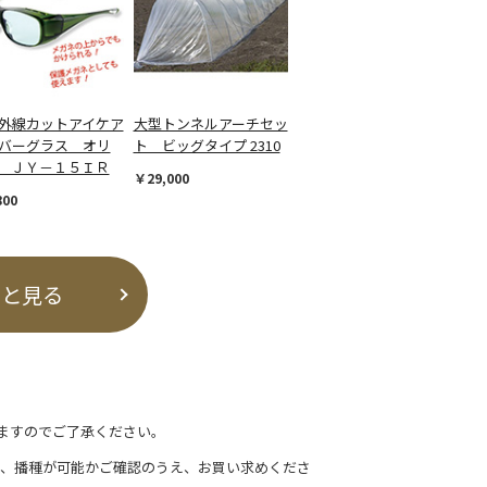
外線カットアイケア
大型トンネルアーチセッ
バーグラス オリ
ト ビッグタイプ 2310
 ＪＹ－１５ＩＲ
￥29,000
800
っと見る
ますのでご了承ください。
て、播種が可能かご確認のうえ、お買い求めくださ