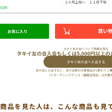
１０月上旬～ １１月下旬
0109
買い
お気に入り
タキイ友の会について特典を見る
タキイ友の会入会もしくは5,000円以上
タキイ友の会へ入会する
友の会に入会すると、友の会割引対象商品が1割引でご
（※ガーデニンググッズ（農園芸用品）は対象
の商品を見た人は、こんな商品も見