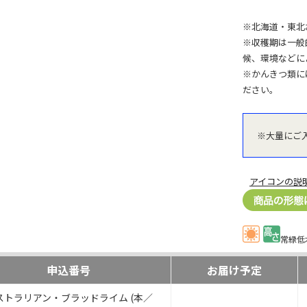
※北海道・東北
※収穫期は一般
候、環境などに
※かんきつ類に
ださい。
※大量にご
アイコンの説
常緑低
申込番号
お届け予定
ストラリアン・ブラッドライム (本／