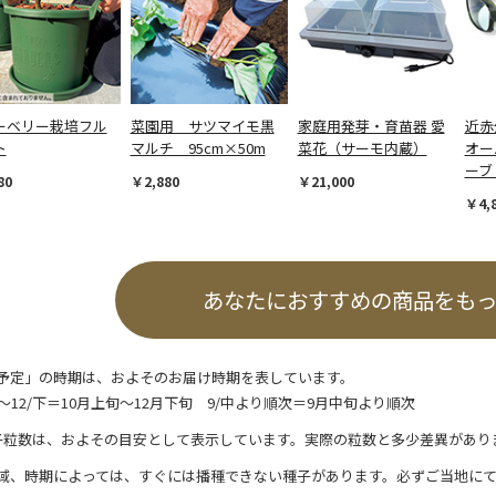
ーベリー栽培フル
菜園用 サツマイモ黒
家庭用発芽・育苗器 愛
近赤
ト
マルチ 95cm×50m
菜花（サーモ内蔵）
オー
ーブ
80
￥2,880
￥21,000
￥4,
あなたにおすすめの商品をも
予定」の時期は、およそのお届け時期を表しています。
/上～12/下＝10月上旬～12月下旬 9/中より順次＝9月中旬より順次
子粒数は、およその目安として表示しています。実際の粒数と多少差異があり
域、時期によっては、すぐには播種できない種子があります。必ずご当地に