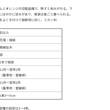
ムとオレンジの交配品種で、熟すと赤みがかる。ラ
にほのかに甘みがあり、果実は皮ごと食べられる。
をよくを付けて鉢栽培に向く。ミカン科
日なた
花壇・鉢植
常緑低木
弱
1本で結実
11月～翌年2月
（基準地：愛媛県）
11月～翌年2月
（基準地：愛媛県）
1果3～5cm
収穫の目安は3～4年。