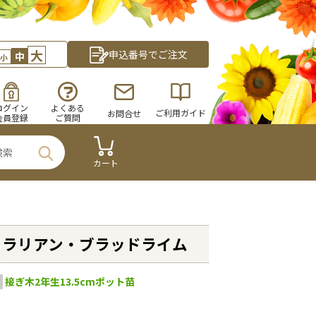
大
申込番号でご注文
中
小
ログイン
よくある
ご利用ガイド
お問合せ
会員登録
ご質問
カート
トラリアン・ブラッドライム
接ぎ木2年生13.5cmポット苗