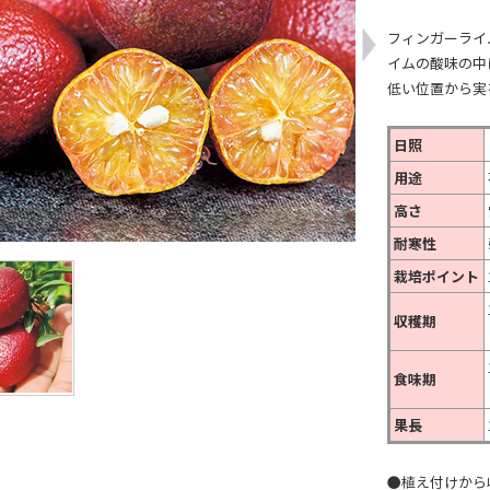
フィンガーライ
イムの酸味の中
低い位置から実
日照
用途
高さ
耐寒性
栽培ポイント
収穫期
食味期
果長
●植え付けから