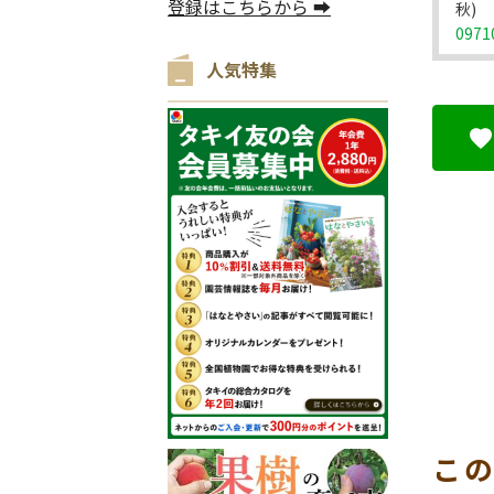
登録はこちらから ➡
秋)
0971
人気特集
こ