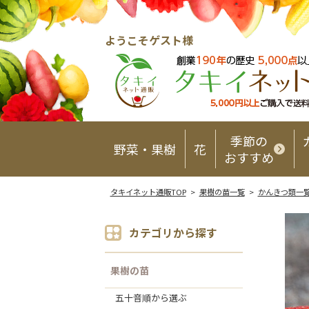
ようこそゲスト様
季節の
野菜・果樹
花
おすすめ
タキイネット通販TOP
>
果樹の苗一覧
>
かんきつ類一
カテゴリから探す
果樹の苗
五十音順から選ぶ