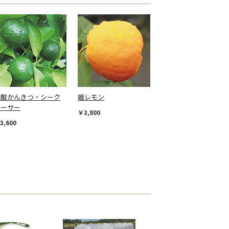
香酸かんきつ・シーク
姫レモン
ワーサー
￥3,800
3,600