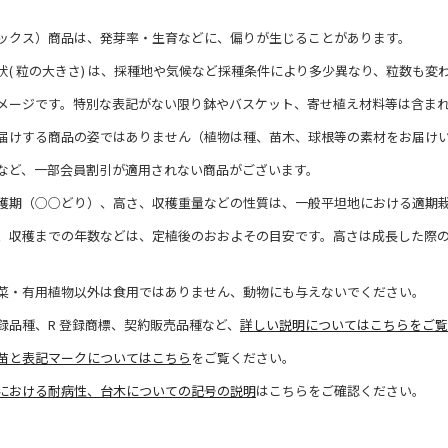
ックス）商品は、発芽率・生育などに、偏りが生じることがあります。
状( 粒の大きさ) は、採種地や気候など採種条件により多少異なり、粒数も変
メージです。特別な表記がない限り鉢やバスケット、寄せ植え材料等は含ま
届けする商品の姿ではありません（植物は種、苗木、球根等の素材をお届け
など、一部会員割引が適用されない商品がございます。
穫期（○○どり）、高さ、収穫重量などの性質は、一般平坦地における適期
、収穫までの年数などは、定植後のおおよその目安です。高さは成長した際
菜・有用植物以外は食用ではありません、動物にも与えないでください。
録品種、R 登録商標、契約販売品種など、
詳しい説明についてはこちらをご覧
苗と表記マークについてはこちら
をご覧ください。
における耐病性、台木についての記号の説明
はこちらをご確認ください。