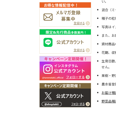
い。
混合（ミ
種子の粒
写真はイ
また、お
資材商品
花期、収
生育日数
せん。
果樹・野
農水省登
お届け種
野菜品種