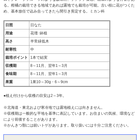
る。柑橘の栽培できる地域であれば露地でも栽培が可能。古い枝に花がつくた
め、基本放任で込み合ってきたら間引き剪定する。ミカン科
日照
日なた
用途
花壇･鉢植
高さ
半常緑低木
耐寒性
中
栽培ポイント
1本で結実
収穫期
8～11月、翌年1～3月
食味期
8～11月、翌年1～3月
果重
1果10～30g・6～9cm
●植え付けから収穫の目安は2～3年。
※北海道・東北および寒冷地では露地植えには向きません。
※収穫期は一般的な平地を基準に表記しています。お住まいの気候、環境など
により前後することがあります。
※かんきつ類には鋭いトゲがあります。取り扱いには十分ご注意ください。