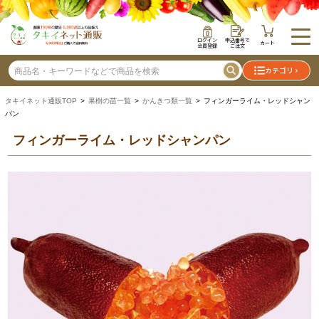
ログイン
申込番号で
カート
会員登録
ご注文
カテゴリ
タキイネット通販TOP
>
果樹の苗一覧
>
かんきつ類一覧
> フィンガーライム・レッドシャン
パン
フィンガーライム・レッドシャンパン