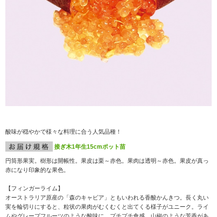
酸味が穏やかで様々な料理に合う人気品種！
接ぎ木1年生15cmポット苗
円筒形果実。樹形は開帳性。果皮は栗～赤色。果肉は透明～赤色。果皮が真っ
赤になり印象的な果色。
【フィンガーライム】
オーストラリア原産の「森のキャビア」ともいわれる香酸かんきつ。長く丸い
実を輪切りにすると、粒状の果肉がむくむくと出てくる様子がユニーク。ライ
ムやグレープフルーツのような酸味に、プチプチ食感、山椒のような芳香があ