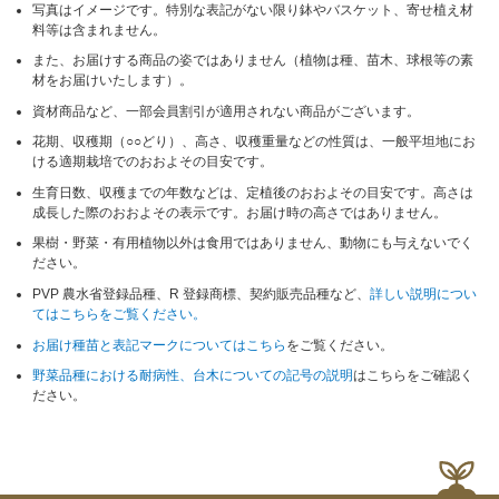
写真はイメージです。特別な表記がない限り鉢やバスケット、寄せ植え材
料等は含まれません。
また、お届けする商品の姿ではありません（植物は種、苗木、球根等の素
材をお届けいたします）。
資材商品など、一部会員割引が適用されない商品がございます。
花期、収穫期（○○どり）、高さ、収穫重量などの性質は、一般平坦地にお
ける適期栽培でのおおよその目安です。
生育日数、収穫までの年数などは、定植後のおおよその目安です。高さは
成長した際のおおよその表示です。お届け時の高さではありません。
果樹・野菜・有用植物以外は食用ではありません、動物にも与えないでく
ださい。
PVP 農水省登録品種、R 登録商標、契約販売品種など、
詳しい説明につい
てはこちらをご覧ください。
お届け種苗と表記マークについてはこちら
をご覧ください。
野菜品種における耐病性、台木についての記号の説明
はこちらをご確認く
ださい。