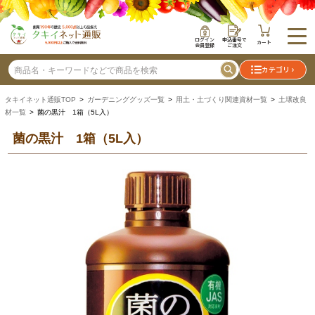
ログイン
申込番号で
カート
会員登録
ご注文
カテゴリ
タキイネット通販TOP
>
ガーデニンググッズ一覧
>
用土・土づくり関連資材一覧
>
土壌改良
材一覧
> 菌の黒汁 1箱（5L入）
菌の黒汁 1箱（5L入）