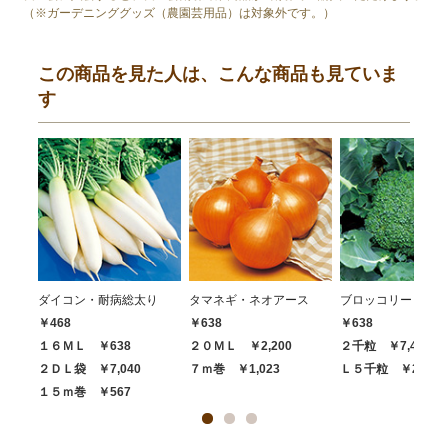
（※ガーデニンググッズ（農園芸用品）は対象外です。）
この商品を見た人は、こんな商品も見ていま
す
ダイコン・耐病総太り
タマネギ・ネオアース
ブロッコリー・ハイ
￥468
￥638
￥638
１６ＭＬ ￥638
２０ＭＬ ￥2,200
２千粒 ￥7,480
２ＤＬ袋 ￥7,040
７ｍ巻 ￥1,023
Ｌ５千粒 ￥20,68
１５ｍ巻 ￥567