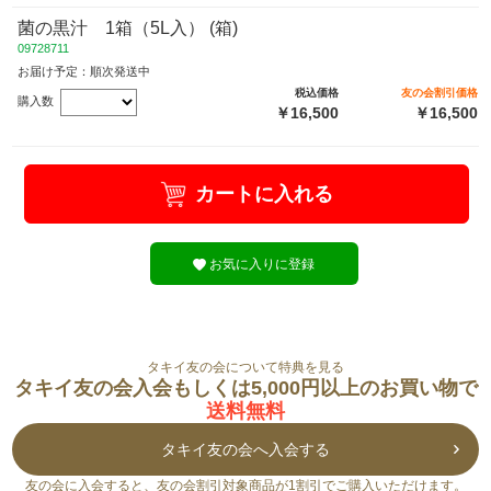
菌の黒汁 1箱（5L入） (箱)
09728711
お届け予定：順次発送中
税込価格
友の会割引価格
購入数
￥16,500
￥16,500
カートに入れる
お気に入りに登録
タキイ友の会について特典を見る
タキイ友の会入会もしくは5,000円以上のお買い物で
送料無料
タキイ友の会へ入会する
友の会に入会すると、友の会割引対象商品が1割引でご購入いただけます。