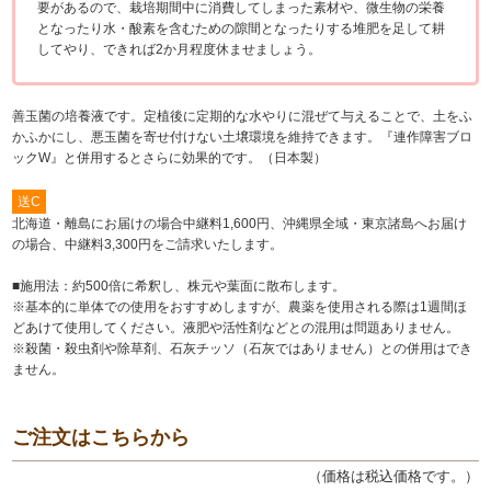
要があるので、栽培期間中に消費してしまった素材や、微生物の栄養
となったり水・酸素を含むための隙間となったりする堆肥を足して耕
してやり、できれば2か月程度休ませましょう。
善玉菌の培養液です。定植後に定期的な水やりに混ぜて与えることで、土をふ
かふかにし、悪玉菌を寄せ付けない土壌環境を維持できます。『連作障害ブロ
ックW』と併用するとさらに効果的です。（日本製）
送C
北海道・離島にお届けの場合中継料1,600円、沖縄県全域・東京諸島へお届け
の場合、中継料3,300円をご請求いたします。
■施用法：約500倍に希釈し、株元や葉面に散布します。
※基本的に単体での使用をおすすめしますが、農薬を使用される際は1週間ほ
どあけて使用してください。液肥や活性剤などとの混用は問題ありません。
※殺菌・殺虫剤や除草剤、石灰チッソ（石灰ではありません）との併用はでき
ません。
ご注文はこちらから
（価格は税込価格です。）