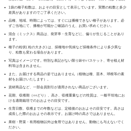
1袋の種子粒数は、およその目安として表示しています。実際の粒数と多少
差異がありますのでご了承ください。
品種、地域、時期によっては、すぐには播種できない種子があります。必
ずご当地にて、播種が可能かご確認のうえ、お買い求めください。
混合（ミックス）商品は、発芽率・生育などに、偏りが生じることがあり
ます。
種子の粒状( 粒の大きさ) は、採種地や気候など採種条件により多少異な
り、粒数も変わる場合があります。
写真はイメージです。特別な表記がない限り鉢やバスケット、寄せ植え材
料等は含まれません。
また、お届けする商品の姿ではありません（植物は種、苗木、球根等の素
材をお届けいたします）。
資材商品など、一部会員割引が適用されない商品がございます。
花期、収穫期（○○どり）、高さ、収穫重量などの性質は、一般平坦地にお
ける適期栽培でのおおよその目安です。
生育日数、収穫までの年数などは、定植後のおおよその目安です。高さは
成長した際のおおよその表示です。お届け時の高さではありません。
果樹・野菜・有用植物以外は食用ではありません、動物にも与えないでく
ださい。