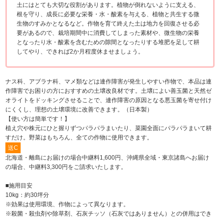
土にはとても大切な役割があります。植物が倒れないように支える、
根を守り、成長に必要な栄養・水・酸素を与える、植物と共生する微
生物のすみかとなるなど。作物を育て終えた土は地力を回復させる必
要があるので、栽培期間中に消費してしまった素材や、微生物の栄養
となったり水・酸素を含むための隙間となったりする堆肥を足して耕
してやり、できれば2か月程度休ませましょう。
ナス科、アブラナ科、マメ類などは連作障害が発生しやすい作物で、本品は連
作障害でお困りの方におすすめの土壌改良材です。土壌によい善玉菌と天然ゼ
オライトをドッキングさせることで、連作障害の原因となる悪玉菌を寄せ付け
にくくし、理想の土壌環境に改善できます。（日本製）
【使い方は簡単です！】
植え穴や株元にひと握りずつパラパラまいたり、菜園全面にパラパラまいて耕
すだけ。野菜はもちろん、全ての作物に使用できます。
送C
北海道・離島にお届けの場合中継料1,600円、沖縄県全域・東京諸島へお届け
の場合、中継料3,300円をご請求いたします。
■施用目安
10kg：約30坪分
※効果は使用環境、作物によって異なります。
※殺菌・殺虫剤や除草剤、石灰チッソ（石灰ではありません）との併用はでき