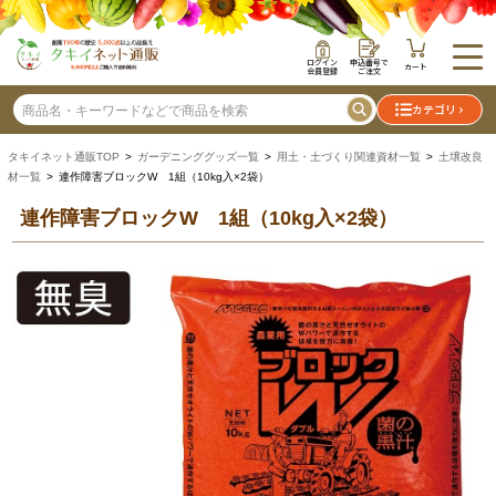
ログイン
申込番号で
カート
会員登録
ご注文
カテゴリ
タキイネット通販TOP
>
ガーデニンググッズ一覧
>
用土・土づくり関連資材一覧
>
土壌改良
材一覧
> 連作障害ブロックW 1組（10kg入×2袋）
連作障害ブロックW 1組（10kg入×2袋）