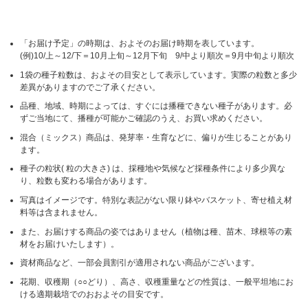
「お届け予定」の時期は、およそのお届け時期を表しています。
(例)10/上～12/下＝10月上旬～12月下旬 9/中より順次＝9月中旬より順次
1袋の種子粒数は、およその目安として表示しています。実際の粒数と多少
差異がありますのでご了承ください。
品種、地域、時期によっては、すぐには播種できない種子があります。必
ずご当地にて、播種が可能かご確認のうえ、お買い求めください。
混合（ミックス）商品は、発芽率・生育などに、偏りが生じることがあり
ます。
種子の粒状( 粒の大きさ) は、採種地や気候など採種条件により多少異な
り、粒数も変わる場合があります。
写真はイメージです。特別な表記がない限り鉢やバスケット、寄せ植え材
料等は含まれません。
また、お届けする商品の姿ではありません（植物は種、苗木、球根等の素
材をお届けいたします）。
資材商品など、一部会員割引が適用されない商品がございます。
花期、収穫期（○○どり）、高さ、収穫重量などの性質は、一般平坦地にお
ける適期栽培でのおおよその目安です。