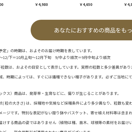
00
￥4,980
￥4,650
￥4,
あなたにおすすめの商品をも
予定」の時期は、およそのお届け時期を表しています。
/上～12/下＝10月上旬～12月下旬 9/中より順次＝9月中旬より順次
子粒数は、およその目安として表示しています。実際の粒数と多少差異があり
域、時期によっては、すぐには播種できない種子があります。必ずご当地に
ックス）商品は、発芽率・生育などに、偏りが生じることがあります。
状( 粒の大きさ) は、採種地や気候など採種条件により多少異なり、粒数も変
メージです。特別な表記がない限り鉢やバスケット、寄せ植え材料等は含ま
届けする商品の姿ではありません（植物は種、苗木、球根等の素材をお届け