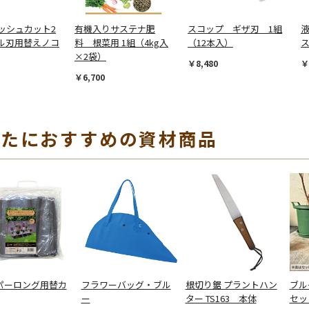
ッシュカット2
有機入りサステナ肥
スコップ ギザ刃 1組
液
ル刃用替えノコ
料 根菜用 1組（4kg入
（12本入）
ス
×2袋）
￥8,480
￥
￥6,700
なたにおすすめの資材商品
パーロング用替カ
フラワーバッグ・ブル
根切り鋸 プラントハン
ブル
ー
ター TS163 本体
セッ