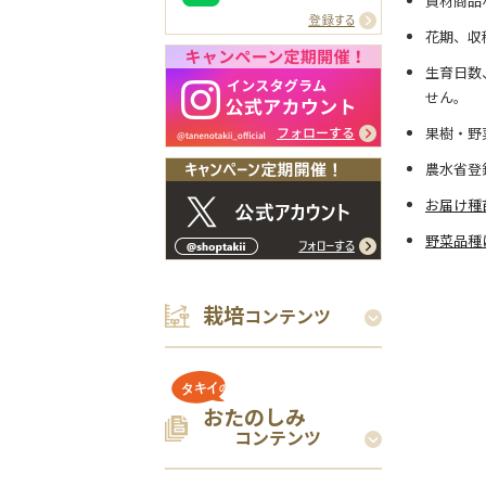
資材商品
花期、収
生育日数
せん。
果樹・野
農水省登
お届け種
野菜品種
栽培
コンテンツ
おたのしみ
コンテンツ