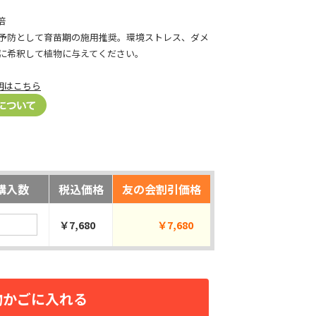
倍
予防として育苗期の施用推奨。環境ストレス、ダメ
に希釈して植物に与えてください。
明はこちら
購入数
税込価格
友の会割引価格
￥7,680
￥7,680
物かごに入れる