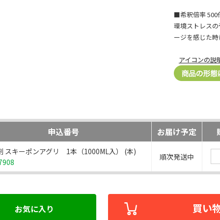
■希釈倍率 500
環境ストレスの
ージを感じた時
アイコンの説
申込番号
お届け予定
 スキーポンアグリ 1本（1000ML入） (本)
順次発送中
7908
買い
お気に入り