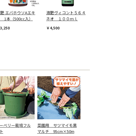
肥 エバホウソAエキ
液肥ヴィコント５６４
 1本（500cc入）
ネオ １００ｍｌ
3,250
￥4,500
ーベリー栽培フル
菜園用 サツマイモ黒
ト
マルチ 95cm×50m