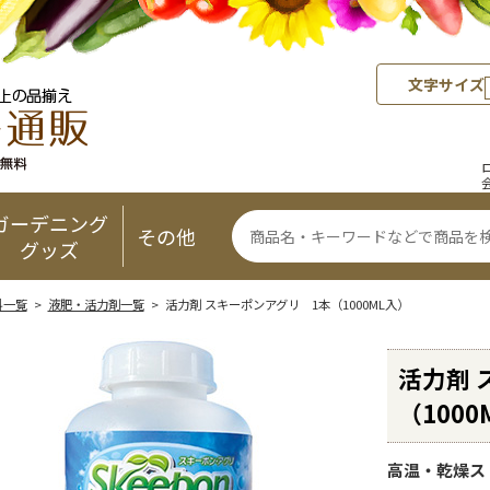
文字サイズ
ガーデニング
その他
グッズ
料一覧
>
液肥・活力剤一覧
> 活力剤 スキーポンアグリ 1本（1000ML入）
活力剤 
（1000
高温・乾燥ス