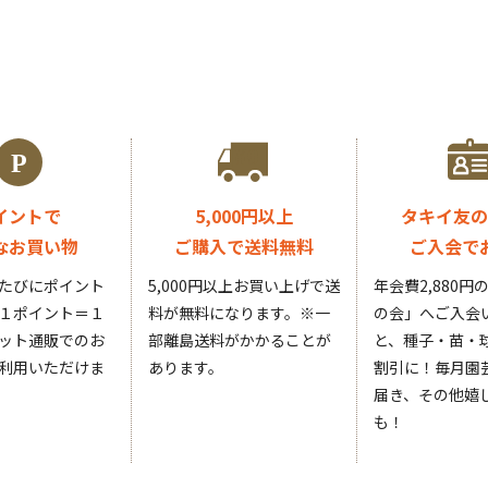
イントで
5,000円以上
タキイ友の
なお買い物
ご購入で送料無料
ご入会で
たびにポイント
5,000円以上お買い上げで送
年会費2,880
１ポイント＝１
料が無料になります。
※一
の会」へご入会
ット通販でのお
部離島送料がかかることが
と、種子・苗・球
利用いただけま
あります。
割引に！毎月園
届き、その他嬉
も！