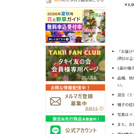
￥3,0
「お届け
(例)10
1袋の種
品種、地
い。
混合（ミ
種子の粒
写真はイ
また、お