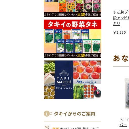
すご腕プ
段アンビ
ギリ
￥2,550
あ
タキイからのご案内
スー
バー
無料
のカタログ請求はこちら