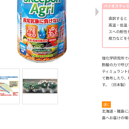
バイオスティ
直訳すると
高温・低温
スへの耐性
疫力などを
理化学研究所で
酢酸の力で呼び
ティミュラント
て散布したり、
す。（日本製）
送C
北海道・離島に
島へお届けの場