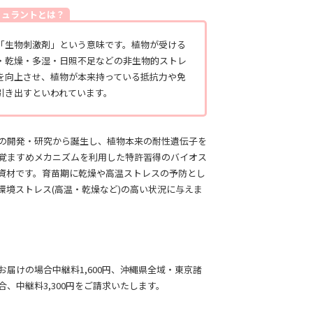
ミュラントとは？
「生物刺激剤」という意味です。植物が受ける
・乾燥・多湿・日照不足などの非生物的ストレ
を向上させ、植物が本来持っている抵抗力や免
引き出すといわれています。
の開発・研究から誕生し、植物本来の耐性遺伝子を
覚ますめメカニズムを利用した特許習得のバイオス
資材です。育苗期に乾燥や高温ストレスの予防とし
環境ストレス(高温・乾燥など)の高い状況に与えま
お届けの場合中継料1,600円、沖縄県全域・東京諸
合、中継料3,300円をご請求いたします。