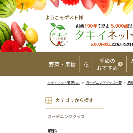
ようこそゲスト様
季節の
野菜・果樹
花
おすすめ
タキイネット通販TOP
>
ガーデニンググッズ一覧
>
肥
カテゴリから探す
ガーデニンググッズ
肥料