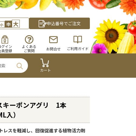
大
申込番号でご注文
中
小
ログイン
よくある
ご利用ガイド
お問合せ
会員登録
ご質問
カート
スキーポンアグリ 1本
ML入）
トレスを軽減し、回復促進する植物活力剤