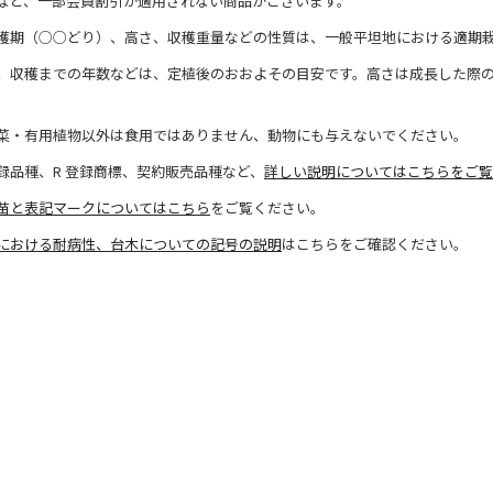
など、一部会員割引が適用されない商品がございます。
穫期（○○どり）、高さ、収穫重量などの性質は、一般平坦地における適期
、収穫までの年数などは、定植後のおおよその目安です。高さは成長した際
菜・有用植物以外は食用ではありません、動物にも与えないでください。
録品種、R 登録商標、契約販売品種など、
詳しい説明についてはこちらをご覧
苗と表記マークについてはこちら
をご覧ください。
における耐病性、台木についての記号の説明
はこちらをご確認ください。