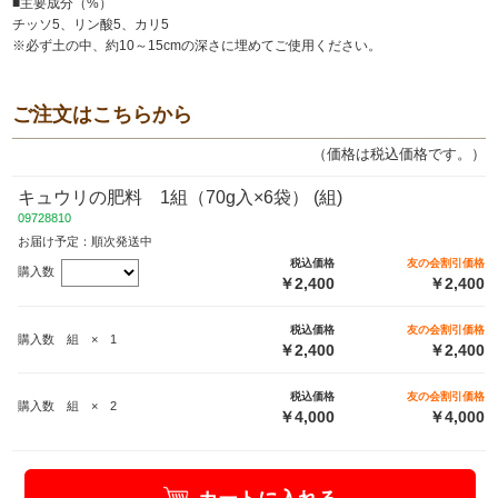
■主要成分（%）
チッソ5、リン酸5、カリ5
※必ず土の中、約10～15cmの深さに埋めてご使用ください。
ご注文はこちらから
（価格は税込価格です。）
キュウリの肥料 1組（70g入×6袋） (組)
09728810
お届け予定：順次発送中
税込価格
友の会割引価格
購入数
￥2,400
￥2,400
税込価格
友の会割引価格
購入数 組 × 1
￥2,400
￥2,400
税込価格
友の会割引価格
購入数 組 × 2
￥4,000
￥4,000