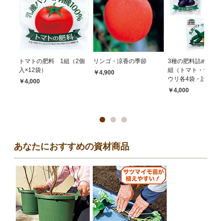
トマトの肥料 1組（2個
リンゴ・涼香の季節
3種の肥料詰め合わ
入×12袋）
組（トマト・ナス・
￥4,900
ウリ各4袋・計12袋
￥4,000
￥4,000
あなたにおすすめの資材商品