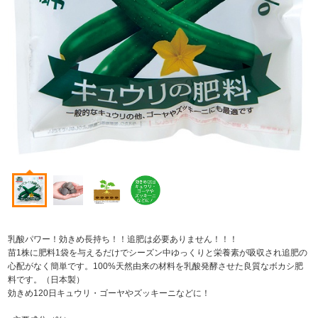
乳酸パワー！効きめ長持ち！！追肥は必要ありません！！！
苗1株に肥料1袋を与えるだけでシーズン中ゆっくりと栄養素が吸収され追肥の
心配がなく簡単です。100%天然由来の材料を乳酸発酵させた良質なボカシ肥
料です。（日本製）
効きめ120日キュウリ・ゴーヤやズッキーニなどに！