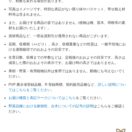
り、粒数も変わる場合があります。
写真はイメージです。特別な表記がない限り鉢やバスケット、寄せ植え材
料等は含まれません。
また、お届けする商品の姿ではありません（植物は種、苗木、球根等の素
材をお届けいたします）。
資材商品など、一部会員割引が適用されない商品がございます。
花期、収穫期（○○どり）、高さ、収穫重量などの性質は、一般平坦地にお
ける適期栽培でのおおよその目安です。
生育日数、収穫までの年数などは、定植後のおおよその目安です。高さは
成長した際のおおよその表示です。お届け時の高さではありません。
果樹・野菜・有用植物以外は食用ではありません、動物にも与えないでく
ださい。
PVP 農水省登録品種、R 登録商標、契約販売品種など、
詳しい説明につい
てはこちらをご覧ください。
お届け種苗と表記マークについてはこちら
をご覧ください。
野菜品種における耐病性、台木についての記号の説明
はこちらをご確認く
ださい。