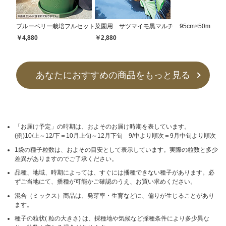
ブルーベリー栽培フルセット
菜園用 サツマイモ黒マルチ 95cm×50m
￥4,880
￥2,880
あなたにおすすめの商品をもっと見る
「お届け予定」の時期は、およそのお届け時期を表しています。
(例)10/上～12/下＝10月上旬～12月下旬 9/中より順次＝9月中旬より順次
1袋の種子粒数は、およその目安として表示しています。実際の粒数と多少
差異がありますのでご了承ください。
品種、地域、時期によっては、すぐには播種できない種子があります。必
ずご当地にて、播種が可能かご確認のうえ、お買い求めください。
混合（ミックス）商品は、発芽率・生育などに、偏りが生じることがあり
ます。
種子の粒状( 粒の大きさ) は、採種地や気候など採種条件により多少異な