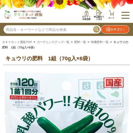
ログイン
申込番号で
カート
会員登録
ご注文
カテゴリ
タキイネット通販TOP
>
ガーデニンググッズ一覧
>
肥料一覧
>
有機肥料一覧
> キュウリの
肥料 1組（70g入×6袋）
キュウリの肥料 1組（70g入×6袋）