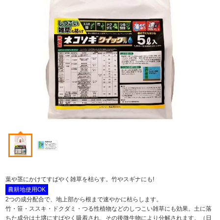
葉や茎にかけてすばやく雑草を枯らす。竹やスギナにも!
農耕地使用OK
2つの成分配合で、地上部から根まで速やかに枯らします。
竹・笹・ススキ・ドクダミ・つる性植物などのしつこい雑草にも効果。土に落
ちた成分は土壌にすばやく吸着され、その後微生物により分解されます。（日