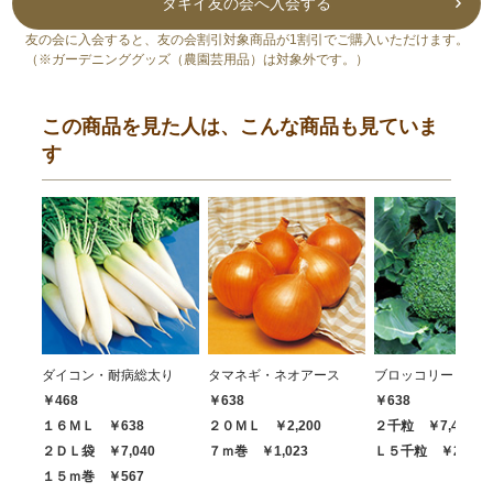
タキイ友の会へ入会する
友の会に入会すると、友の会割引対象商品が1割引でご購入いただけます。
（※ガーデニンググッズ（農園芸用品）は対象外です。）
この商品を見た人は、こんな商品も見ていま
す
ダイコン・耐病総太り
タマネギ・ネオアース
ブロッコリー・ハイ
￥468
￥638
￥638
１６ＭＬ ￥638
２０ＭＬ ￥2,200
２千粒 ￥7,480
２ＤＬ袋 ￥7,040
７ｍ巻 ￥1,023
Ｌ５千粒 ￥20,68
１５ｍ巻 ￥567