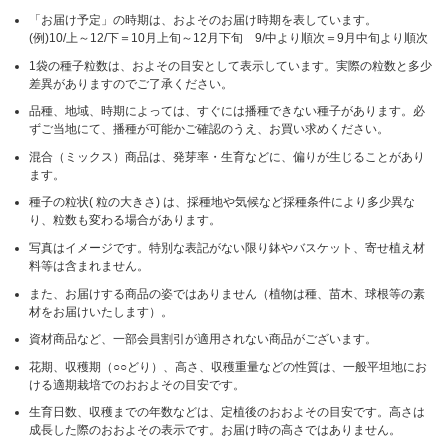
「お届け予定」の時期は、およそのお届け時期を表しています。
(例)10/上～12/下＝10月上旬～12月下旬 9/中より順次＝9月中旬より順次
1袋の種子粒数は、およその目安として表示しています。実際の粒数と多少
差異がありますのでご了承ください。
品種、地域、時期によっては、すぐには播種できない種子があります。必
ずご当地にて、播種が可能かご確認のうえ、お買い求めください。
混合（ミックス）商品は、発芽率・生育などに、偏りが生じることがあり
ます。
種子の粒状( 粒の大きさ) は、採種地や気候など採種条件により多少異な
り、粒数も変わる場合があります。
写真はイメージです。特別な表記がない限り鉢やバスケット、寄せ植え材
料等は含まれません。
また、お届けする商品の姿ではありません（植物は種、苗木、球根等の素
材をお届けいたします）。
資材商品など、一部会員割引が適用されない商品がございます。
花期、収穫期（○○どり）、高さ、収穫重量などの性質は、一般平坦地にお
ける適期栽培でのおおよその目安です。
生育日数、収穫までの年数などは、定植後のおおよその目安です。高さは
成長した際のおおよその表示です。お届け時の高さではありません。