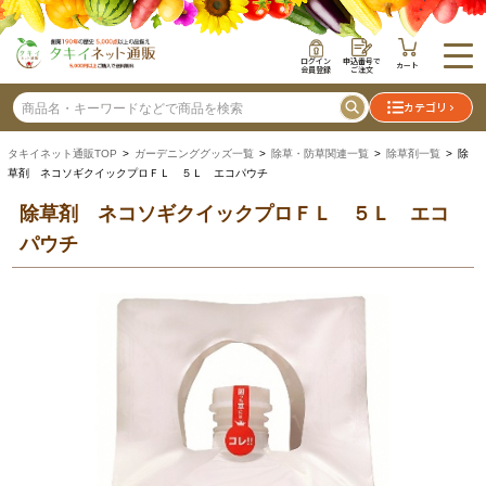
ログイン
申込番号で
カート
会員登録
ご注文
カテゴリ
タキイネット通販TOP
>
ガーデニンググッズ一覧
>
除草・防草関連一覧
>
除草剤一覧
> 除
草剤 ネコソギクイックプロＦＬ ５Ｌ エコパウチ
除草剤 ネコソギクイックプロＦＬ ５Ｌ エコ
パウチ