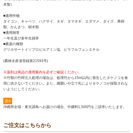
本製）
■適用作物
ダイコン、キャベツ、ハクサイ、ネギ、タマネギ、エダマメ、ダイズ、果樹
類、かんきつ、樹木類
■適用雑草
一年生及び多年生雑草
■農薬の種類
グリホサートイソプロピルアミン塩、ピラフルフェンエチル
(農林水産省登録第21593号)
※薬剤は商品の適用案内を必ずご確認ください。
※竹類の竹稈注入処理の場合は、処理竹から15m以内に発生したタケノコを食
用に供さないでください。また、縄囲いや立て札によりタケノコが採取されな
いようにしてください。
送A
沖縄県全域・東京諸島へお届けの場合、中継料1,500円をご請求いたします。
ご注文はこちらから