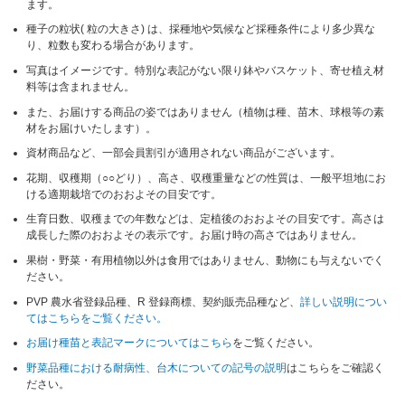
ます。
種子の粒状( 粒の大きさ) は、採種地や気候など採種条件により多少異な
り、粒数も変わる場合があります。
写真はイメージです。特別な表記がない限り鉢やバスケット、寄せ植え材
料等は含まれません。
また、お届けする商品の姿ではありません（植物は種、苗木、球根等の素
材をお届けいたします）。
資材商品など、一部会員割引が適用されない商品がございます。
花期、収穫期（○○どり）、高さ、収穫重量などの性質は、一般平坦地にお
ける適期栽培でのおおよその目安です。
生育日数、収穫までの年数などは、定植後のおおよその目安です。高さは
成長した際のおおよその表示です。お届け時の高さではありません。
果樹・野菜・有用植物以外は食用ではありません、動物にも与えないでく
ださい。
PVP 農水省登録品種、R 登録商標、契約販売品種など、
詳しい説明につい
てはこちらをご覧ください。
お届け種苗と表記マークについてはこちら
をご覧ください。
野菜品種における耐病性、台木についての記号の説明
はこちらをご確認く
ださい。