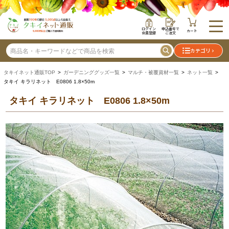
ログイン
申込番号で
カート
会員登録
ご注文
カテゴリ
タキイネット通販TOP
>
ガーデニンググッズ一覧
>
マルチ・被覆資材一覧
>
ネット一覧
>
タキイ キラリネット E0806 1.8×50m
タキイ キラリネット E0806 1.8×50m