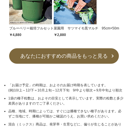
ブルーベリー栽培フルセット
菜園用 サツマイモ黒マルチ 95cm×50m
￥4,880
￥2,880
あなたにおすすめの商品をもっと見る
「お届け予定」の時期は、およそのお届け時期を表しています。
(例)10/上～12/下＝10月上旬～12月下旬 9/中より順次＝9月中旬より順次
1袋の種子粒数は、およその目安として表示しています。実際の粒数と多少
差異がありますのでご了承ください。
品種、地域、時期によっては、すぐには播種できない種子があります。必
ずご当地にて、播種が可能かご確認のうえ、お買い求めください。
混合（ミックス）商品は、発芽率・生育などに、偏りが生じることがあり