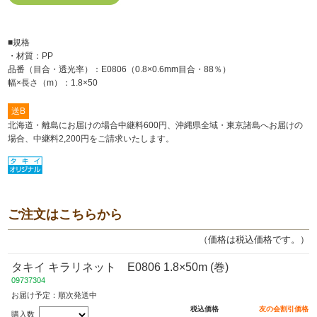
■規格
・材質：PP
品番（目合・透光率）：E0806（0.8×0.6mm目合・88％）
幅×長さ（m）：1.8×50
送B
北海道・離島にお届けの場合中継料600円、沖縄県全域・東京諸島へお届けの
場合、中継料2,200円をご請求いたします。
ご注文はこちらから
（価格は税込価格です。）
タキイ キラリネット E0806 1.8×50m (巻)
09737304
お届け予定：順次発送中
税込価格
友の会割引価格
購入数