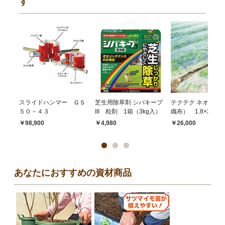
す
スライドハンマー ＧＳ
芝生用除草剤 シバキープ
テクテク ネオ（長
５０－４３
III 粒剤 1箱（3kg入）
織布） 1.8×200m
￥98,900
￥4,980
￥26,000
あなたにおすすめの資材商品