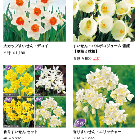
大カップすいせん・デコイ
すいせん・バルボコジューム 雪姫
【夏植え球根】
５球
￥1,180
５球
￥900
品切
香りすいせん セット
香りすいせん・エリッチャー
組
￥3,320
５球
￥1,080