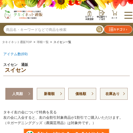
ログイン
申込番号で
カート
会員登録
ご注文
カテゴリ
タキイネット通販TOP
>
球根一覧
> スイセン一覧
アイテム数(69)
スイセン 通販
スイセン
人気順
新着順
価格順
在庫あり
タキイ友の会について特典を見る
友の会に入会すると、友の会割引対象商品が1割引でご購入いただけます。
（※ガーデニンググッズ（農園芸用品）は対象外です。）