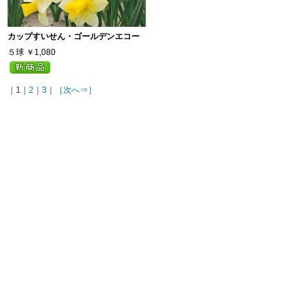
カップすいせん・ゴールデンエコー
５球
￥1,080
｜1｜
2
｜
3
｜
［次へ⇒］
ページトップへ戻る
Copyright © 2026 TAKII & CO.,LTD.