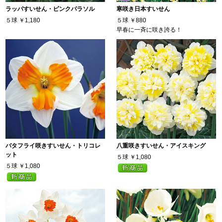
ラッパすいせん・ピンクパラソル
寒咲き日本すいせん
５球
￥1,180
５球
￥880
早春に一斉に咲き誇る！
バタフライ咲きすいせん・トリコレ
八重咲きすいせん・アイスキング
ット
５球
￥1,080
５球
￥1,080