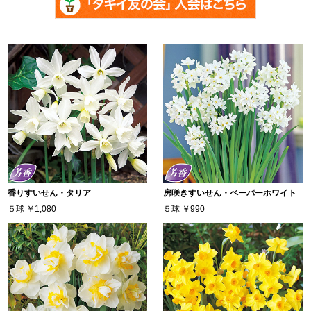
香りすいせん・タリア
房咲きすいせん・ペーパーホワイト
５球
￥1,080
５球
￥990