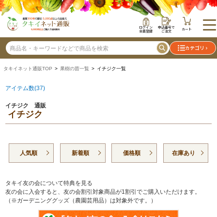
ログイン
申込番号で
カート
会員登録
ご注文
カテゴリ
タキイネット通販TOP
>
果樹の苗一覧
> イチジク一覧
アイテム数(37)
イチジク 通販
イチジク
人気順
新着順
価格順
在庫あり
タキイ友の会について特典を見る
友の会に入会すると、友の会割引対象商品が1割引でご購入いただけます。
（※ガーデニンググッズ（農園芸用品）は対象外です。）