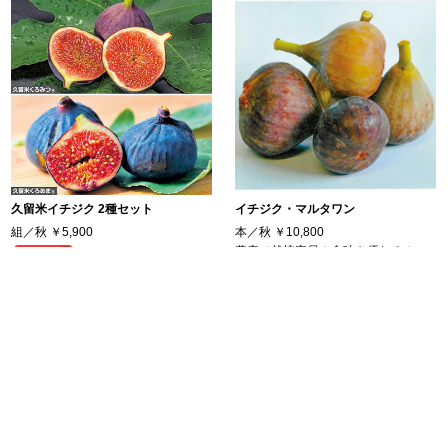
久留米イチジク 2種セット
イチジク・マルタワン
組／秋
￥5,900
本／秋
￥10,800
豊産で栽培容易！食味も優れる！