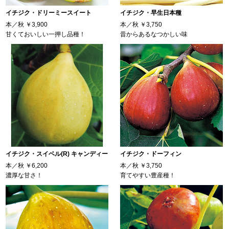
イチジク・ドリーミースイート
イチジク・早生日本種
本／秋
￥3,900
本／秋
￥3,750
甘くておいしい一押し品種！
昔からあるなつかしい味
イチジク・スイベル(R) キャンディー
イチジク・ドーフィン
本／秋
￥6,200
本／秋
￥3,750
濃厚な甘さ！
育てやすい豊産種！