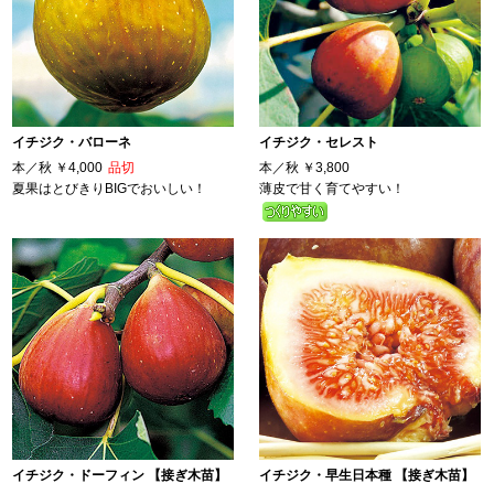
イチジク・バローネ
イチジク・セレスト
本／秋
￥4,000
品切
本／秋
￥3,800
夏果はとびきりBIGでおいしい！
薄皮で甘く育てやすい！
イチジク・ドーフィン 【接ぎ木苗】
イチジク・早生日本種 【接ぎ木苗】