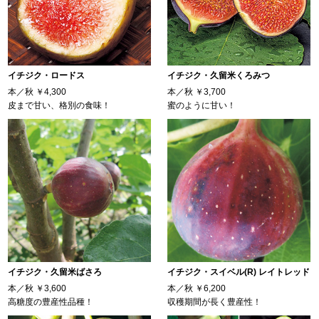
イチジク・ロードス
イチジク・久留米くろみつ
本／秋
￥4,300
本／秋
￥3,700
皮まで甘い、格別の食味！
蜜のように甘い！
イチジク・久留米ばさろ
イチジク・スイベル(R) レイトレッド
本／秋
￥3,600
本／秋
￥6,200
高糖度の豊産性品種！
収穫期間が長く豊産性！