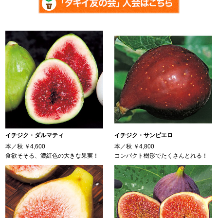
イチジク・ダルマティ
イチジク・サンピエロ
本／秋
￥4,600
本／秋
￥4,800
食欲そそる、濃紅色の大きな果実！
コンパクト樹形でたくさんとれる！