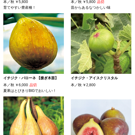
本／秋
￥5,800
本／秋
￥5,800
品切
育てやすい豊産種！
昔からあるなつかしい味
イチジク・バローネ 【接ぎ木苗】
イチジク・アイスクリスタル
本／秋
￥6,000
品切
本／秋
￥2,800
夏果はとびきりBIGでおいしい！