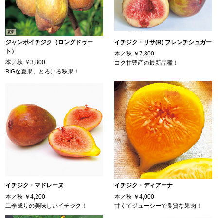
ジャンボイチジク（ロングドゥー
イチジク・リサ(R) フレンチシュガー
ト）
本／秋
￥7,800
本／秋
￥3,800
コク甘豊産の最新品種！
BIGな夏果、とろける秋果！
イチジク・マドレーヌ
イチジク・ディアーナ
本／秋
￥4,200
本／秋
￥4,000
二季成りの美味しいイチジク！
甘くてジューシーで良質な果肉！