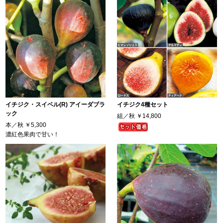
イチジク・スイベル(R) アイーダブラ
イチジク4種セット
ック
組／秋
￥14,800
本／秋
￥5,300
濃紅色果肉で甘い！