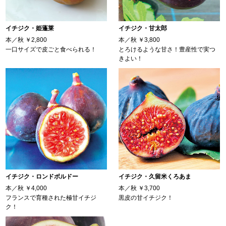
イチジク・姫蓬莱
イチジク・甘太郎
本／秋
￥2,800
本／秋
￥3,800
一口サイズで皮ごと食べられる！
とろけるような甘さ！豊産性で実つ
きよい！
イチジク・ロンドボルドー
イチジク・久留米くろあま
本／秋
￥4,000
本／秋
￥3,700
フランスで育種された極甘イチジ
黒皮の甘イチジク！
ク！