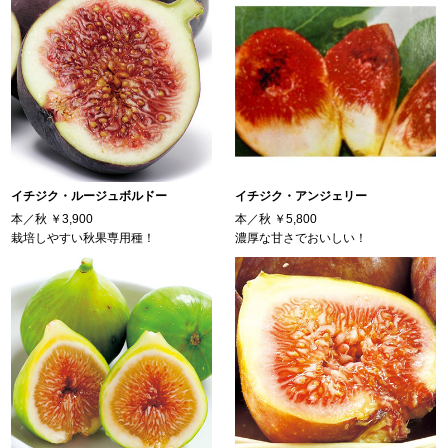
イチジク・ルージュボルドー
イチジク・アンジェリー
本／秋
￥3,900
本／秋
￥5,800
栽培しやすい秋果専用種！
濃厚な甘さでおいしい！