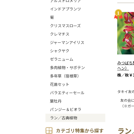
アルストロメリア
インドアプランツ
菊
クリスマスローズ
クレマチス
ジャーマンアイリス
シャクヤク
ゼラニューム
みつばち
多肉植物・サボテン
ヘン）
株／秋
￥3
多年草（宿根草）
花苗セット
タキイ友
バラエティーセール
友の会
葉牡丹
（※ガ
パンジー＆ビオラ
ラン／古典植物
ラン
カテゴリ特集から探す