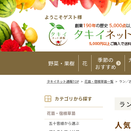
ようこそゲスト様
季節の
野菜・果樹
花
おすすめ
タキイネット通販TOP
>
花苗・宿根草苗一覧
> ラン／
カテゴリから探す
ラ
花苗・宿根草苗
人
五十音順から選ぶ