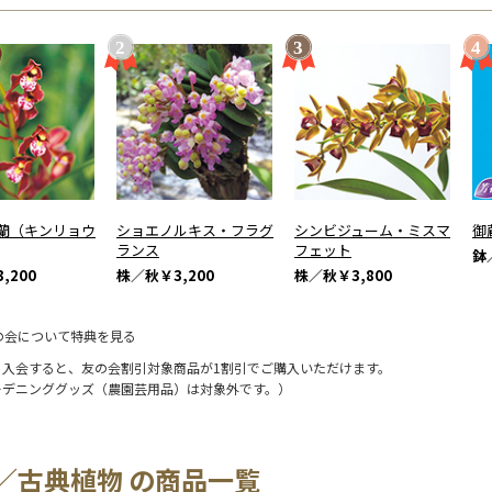
蘭（キンリョウ
ショエノルキス・フラグ
シンビジューム・ミスマ
御
ランス
フェット
鉢
,200
株／秋
￥3,200
株／秋
￥3,800
の会について特典を見る
に入会すると、友の会割引対象商品が1割引でご購入いただけます。
ーデニンググッズ（農園芸用品）は対象外です。）
／古典植物 の商品一覧