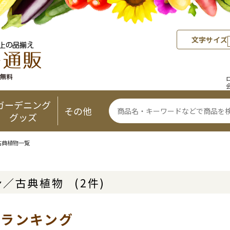
文字サイズ
ガーデニング
その他
グッズ
古典植物一覧
ン／古典植物
(2件)
気ランキング