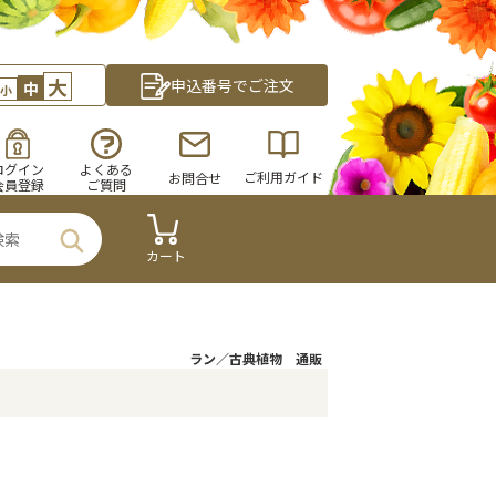
大
申込番号でご注文
中
小
ログイン
よくある
ご利用ガイド
お問合せ
会員登録
ご質問
カート
ラン／古典植物 通販