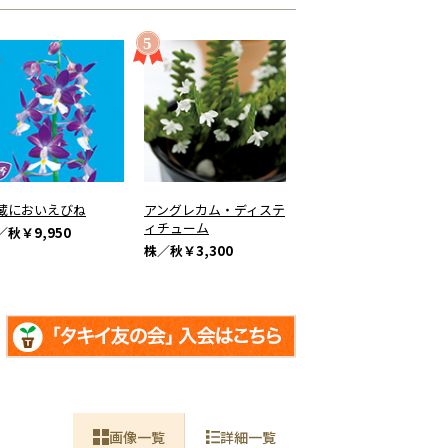
蔵においえびね
アングレカム・ディステ
ィチューム
／秋
￥9,950
株／秋
￥3,300
画像一覧
詳細一覧