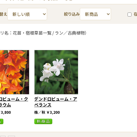
替え
絞り込み
リ名：花苗・宿根草苗一覧 / ラン／古典植物）
ロビューム・ク
デンドロビューム・ア
ラウム
ベランス
3,800
株／秋
￥3,200