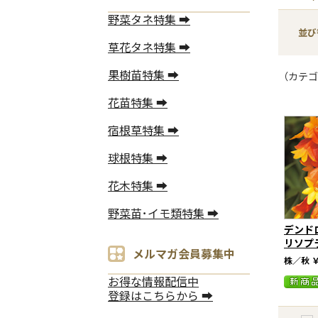
野菜タネ特集 ➡
並び
草花タネ特集 ➡
果樹苗特集 ➡
（カテゴ
花苗特集 ➡
宿根草特集 ➡
球根特集 ➡
花木特集 ➡
野菜苗･イモ類特集 ➡
デンド
リソプ
メルマガ会員募集中
株／秋
￥
お得な情報配信中
登録はこちらから ➡