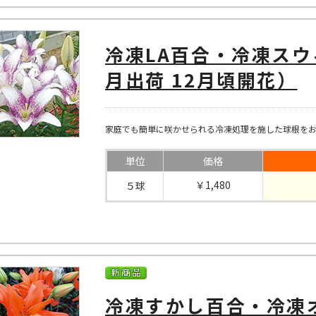
冷凍LA百合・冷凍スウ
月出荷 12月頃開花）
家庭でも簡単に咲かせられる冷凍処理を施した球根を
単位
価格
￥1,480
５球
冷凍すかし百合・冷凍