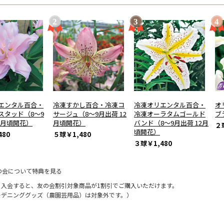
エンタル百合・
冷凍すかし百合・冷凍コ
冷凍オリエンタル百合・
オ
スタッド（8～9
サージュ（8～9月出荷 12
冷凍オーラタムゴールド
ブ
2月頃開花）
月頃開花）
バンド（8～9月出荷 12月
２
頃開花）
480
５球
￥1,480
３球
￥1,480
の会について特典を見る
に入会すると、友の会割引対象商品が1割引でご購入いただけます。
ーデニンググッズ（農園芸用品）は対象外です。）