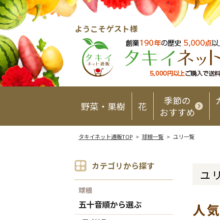
ようこそゲスト様
季節の
野菜・果樹
花
おすすめ
タキイネット通販TOP
>
球根一覧
> ユリ一覧
カテゴリから探す
ユ
球根
五十音順から選ぶ
人