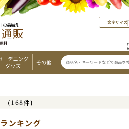
文字サイズ
ガーデニング
その他
グッズ
リ
(168件)
気ランキング