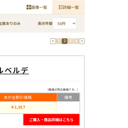
画像一覧
詳細一覧
在庫ありのみ
表示件数
1
2
3
4
＜
＞
ルベルデ
（価格は税込価格です。）
友の会割引価格
備考
￥1,017
ご購入・商品詳細はこちら