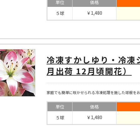
単位
価格
￥1,480
５球
冷凍すかしゆり・冷凍
月出荷 12月頃開花）
家庭でも簡単に咲かせられる冷凍処理を施した球根を
単位
価格
￥1,480
５球