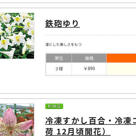
鉄砲ゆり
凜とした美しさをもつ
単位
価格
￥890
３球
冷凍すかし百合・冷凍
荷 12月頃開花）