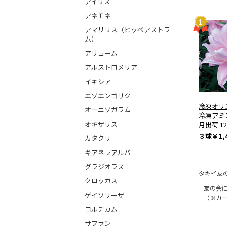
アイリス
アネモネ
アマリリス（ヒッペアストラ
ム）
アリューム
アルストロメリア
イキシア
エゾエンゴサク
冷凍オリ
オーニソガラム
冷凍アミ
オキザリス
月出荷 1
３球
￥1,
カタクリ
キアネラアルバ
グラジオラス
タキイ友
クロッカス
友の会
ゲイソリーザ
（※ガ
コルチカム
サフラン