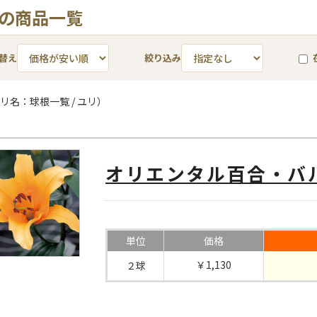
 の商品一覧
替え
絞り込み
リ名：球根一覧 / ユリ）
オリエンタル百合・バ
単位
価格
￥1,130
２球