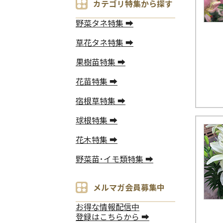
カテゴリ特集から探す
野菜タネ特集 ➡
草花タネ特集 ➡
果樹苗特集 ➡
花苗特集 ➡
宿根草特集 ➡
球根特集 ➡
花木特集 ➡
野菜苗･イモ類特集 ➡
メルマガ会員募集中
お得な情報配信中
登録はこちらから ➡