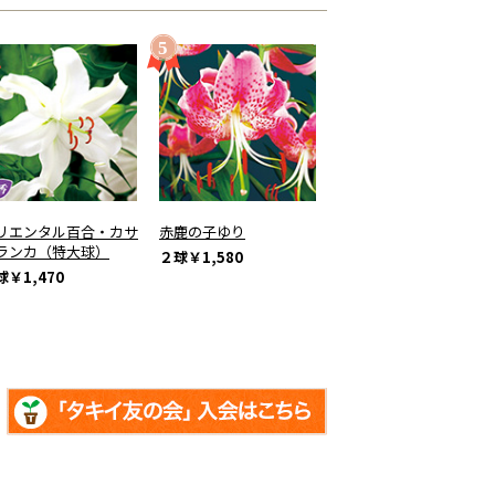
リエンタル百合・カサ
赤鹿の子ゆり
ランカ（特大球）
２球
￥1,580
球
￥1,470