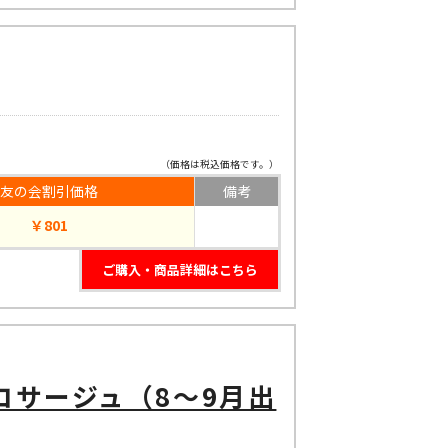
（価格は税込価格です。）
友の会割引価格
備考
￥801
ご購入・商品詳細はこちら
コサージュ（8～9月出