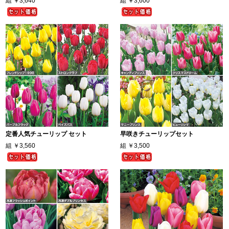
組
￥3,640
組
￥3,600
定番人気チューリップ セット
早咲きチューリップセット
組
￥3,560
組
￥3,500