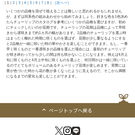
｜1｜
2
｜
3
｜
4
｜
5
｜
6
｜
7
｜
8
｜
［次へ⇒］
いくつかの品種を混ぜて植えることは難しいと思われるかもしれません
が、まずは同系色の組みあわせから始めてみましょう。好きな色を1色決め
たらチューリップのカタログを参考にいくつかの品種を選びますが、初め
にチェックしたいのが花期です。チューリップの花期は品種によって早咲
きから遅咲きまで約1カ月の幅があります。2品種のチューリップを選ぶ時
はまったく離れた時期に咲くものを選ばず、花期が少し重なるようにする
と2品種が一緒に咲いた時の華やかさを楽しむことができます。もし、一番
早く咲くものと一番遅咲きの品種を選んだ場合には、最初のチューリップ
が咲き終わってから少しの間は何も咲かないことになります。例えば4月上
旬に咲くものと4月上中旬に咲くものを選ぶと、何日間かは一緒に咲いてい
るのでとてもボリュームのあるチューリップ花壇が楽しめます。実際には
蕾が色づいた時から花の数が多くなったように見えるので、そこから満開
になるまでの変化も楽しむことができます。
ページトップへ戻る