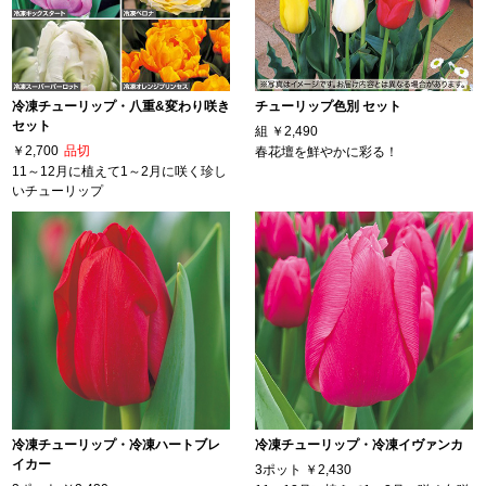
冷凍チューリップ・八重&変わり咲き
チューリップ色別 セット
セット
組
￥2,490
￥2,700
品切
春花壇を鮮やかに彩る！
11～12月に植えて1～2月に咲く珍し
いチューリップ
冷凍チューリップ・冷凍ハートブレ
冷凍チューリップ・冷凍イヴァンカ
イカー
3ポット
￥2,430