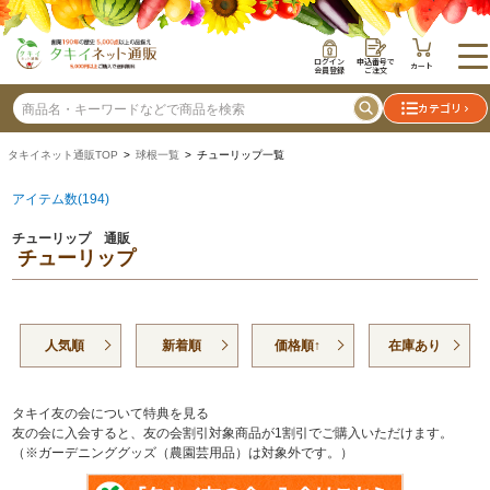
ログイン
申込番号で
カート
会員登録
ご注文
カテゴリ
タキイネット通販TOP
>
球根一覧
> チューリップ一覧
アイテム数(194)
チューリップ 通販
チューリップ
人気順
新着順
価格順↑
在庫あり
タキイ友の会について特典を見る
友の会に入会すると、友の会割引対象商品が1割引でご購入いただけます。
（※ガーデニンググッズ（農園芸用品）は対象外です。）