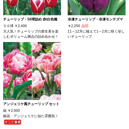
チューリップ・50球詰め 赤/白色種
冷凍チューリップ・冷凍モンテズマ
５０球
￥2,400
￥2,250
品切
大人気！チューリップの群生美を楽
11～12月に植えて1～2月に咲く珍し
しむボリューム満点の詰め合わせ！
いチューリップ
アンジェリケ風チューリップ セット
組
￥2,000
銘花・アンジェリケに似た雰囲気！