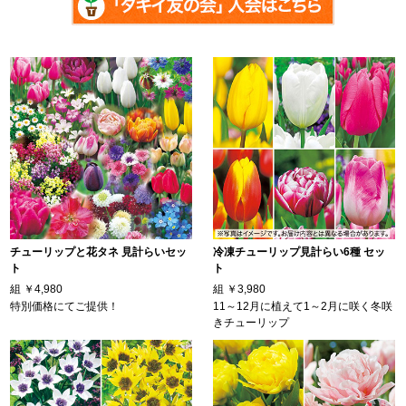
チューリップと花タネ 見計らいセッ
冷凍チューリップ見計らい6種 セッ
ト
ト
組
￥4,980
組
￥3,980
特別価格にてご提供！
11～12月に植えて1～2月に咲く冬咲
きチューリップ