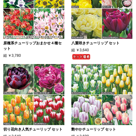
原種系チューリップおまかせ４種セ
八重咲きチューリップ セット
ット
組
￥3,640
組
￥3,780
切り花向き人気チューリップ セット
艶やかチューリップ セット