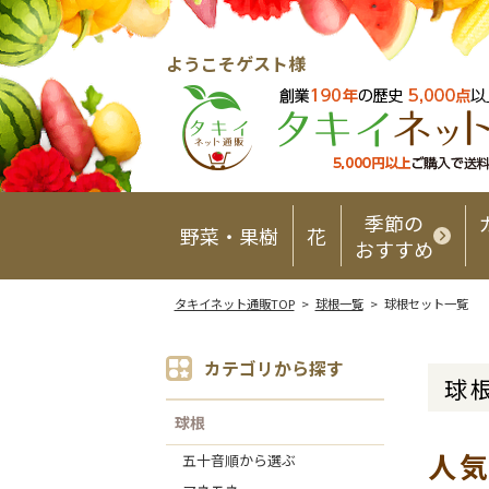
ようこそゲスト様
季節の
野菜・果樹
花
おすすめ
タキイネット通販TOP
>
球根一覧
> 球根セット一覧
カテゴリから探す
球
球根
人
五十音順から選ぶ