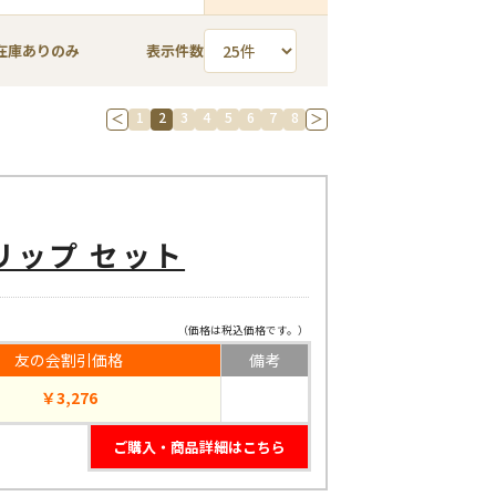
在庫ありのみ
表示件数
1
2
3
4
5
6
7
8
＜
＞
リップ セット
（価格は税込価格です。）
友の会割引価格
備考
￥3,276
ご購入・商品詳細はこちら