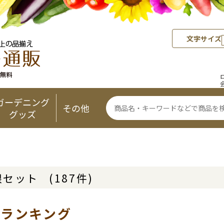
文字サイズ
ガーデニング
その他
グッズ
根セット
(187件)
気ランキング