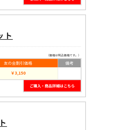
ット
（価格は税込価格です。）
友の会割引価格
備考
￥3,150
ご購入・商品詳細はこちら
ト