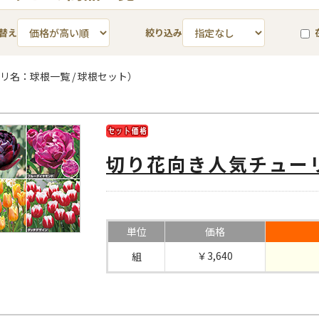
替え
絞り込み
リ名：球根一覧 / 球根セット）
切り花向き人気チュー
単位
価格
￥3,640
組