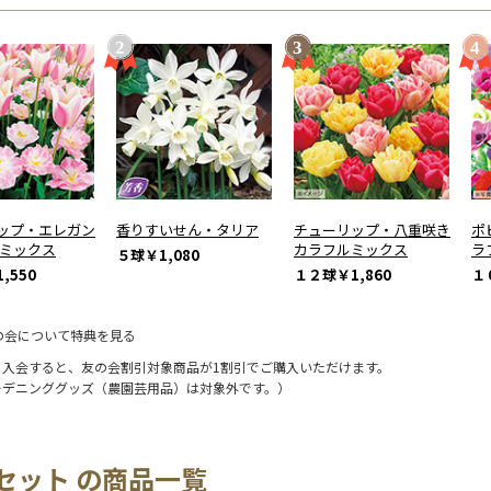
ップ・エレガン
香りすいせん・タリア
チューリップ・八重咲き
ポ
 ミックス
カラフルミックス
ラ
５球
￥1,080
,550
１２球
￥1,860
１
の会について特典を見る
に入会すると、友の会割引対象商品が1割引でご購入いただけます。
ーデニンググッズ（農園芸用品）は対象外です。）
セット の商品一覧