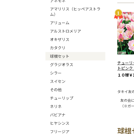
アネモネ
アマリリス（ヒッペアストラ
ム）
アリューム
アルストロメリア
オキザリス
カタクリ
球根セット
チューリ
グラジオラス
トピンク
シラー
１０球
￥1
スイセン
その他
タキイ友
チューリップ
友の会
（※ガ
ネリネ
バビアナ
ヒヤシンス
球根
フリージア