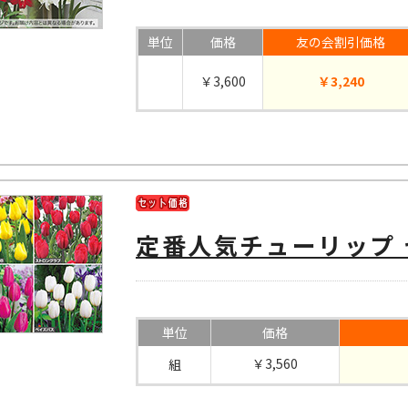
単位
価格
友の会割引価格
￥3,600
￥3,240
定番人気チューリップ 
単位
価格
￥3,560
組