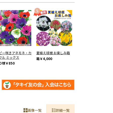
ピー咲きアネモネ・カ
夏植え球根 お楽しみ箱
フル ミックス
箱
￥4,000
０球
￥850
画像一覧
詳細一覧