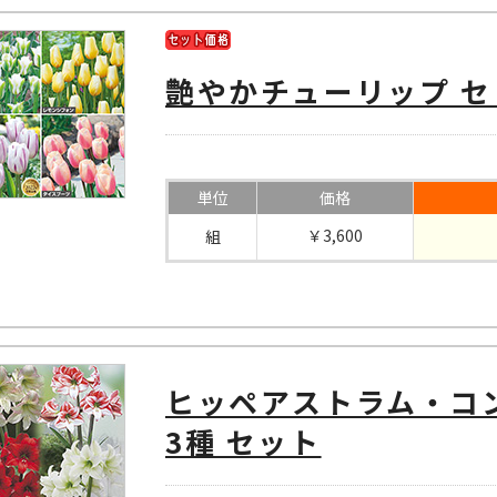
艶やかチューリップ セ
単位
価格
￥3,600
組
ヒッペアストラム・コ
3種 セット