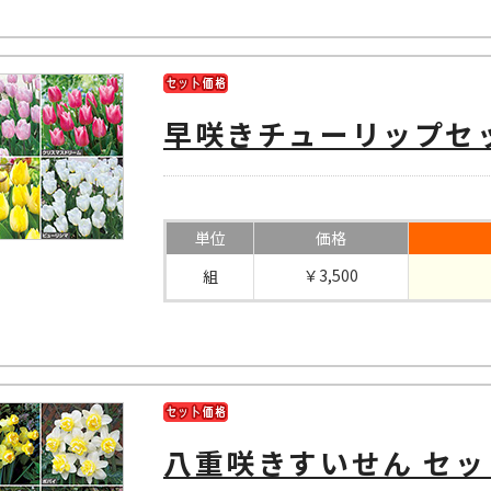
早咲きチューリップセ
単位
価格
￥3,500
組
八重咲きすいせん セッ