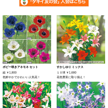
ポピー咲きアネモネ セット
すかしゆり ミックス
組
￥1,800
１０球
￥1,680
色鮮やかでかわいい人気花！
花色豊富に取り揃え！