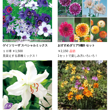
ゲイソリーザ スペシャルミックス
おすすめダリア5種B セット
１０球
￥1,500
￥2,150
品切
見栄えする原種ミックス！
1セットで楽しみ方いろいろ！