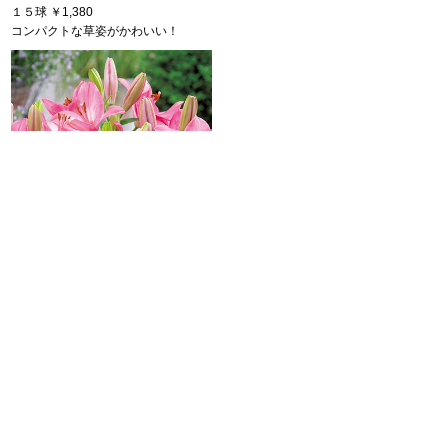
１５球
￥1,380
コンパクトな草姿がかわいい！
矮性すかし百合・ロザリン
５球
￥1,370
［前へ⇐］
｜
1
｜
2
｜
3
｜4｜
5
｜
6
｜
7
｜
8
｜
［次へ⇒］
ページトップへ戻る