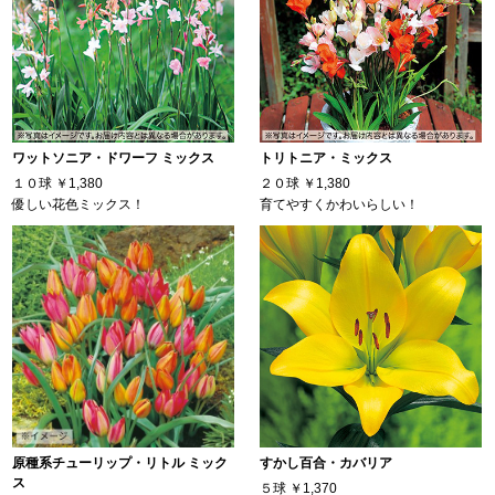
ワットソニア・ドワーフ ミックス
トリトニア・ミックス
１０球
￥1,380
２０球
￥1,380
優しい花色ミックス！
育てやすくかわいらしい！
原種系チューリップ・リトル ミック
すかし百合・カバリア
ス
５球
￥1,370