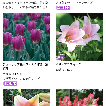
大人気！チューリップの群生美を楽
より育てやすいビッグサイズ！
しむボリューム満点の詰め合わせ！
チューリップ特大球・２０球詰 紫
ゆり・マニフィーク
色種
５球
￥1,570
２０球
￥1,580
より育てやすいビッグサイズ！