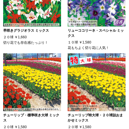
早咲きグラジオラス ミックス
リューココリーネ・スペシャル ミッ
クス
２０球
￥1,660
１０球
￥1,580
切り花でも存在感たっぷり！
花もちよく切り花に人気！
チューリップ・標準咲き大球 ミック
チューリップ特大球・２０球詰おま
ス
かせミックス
２０球
￥1,580
２０球
￥1,580