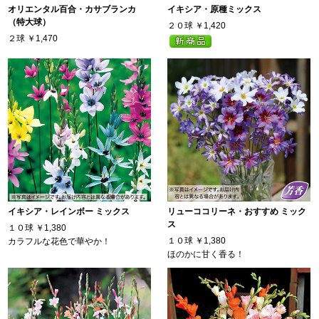
オリエンタル百合・カサブランカ
イキシア・原種ミックス
（特大球）
２０球
￥1,420
２球
￥1,470
イキシア・レインボー ミックス
リューココリーネ・おすすめ ミック
ス
１０球
￥1,380
１０球
￥1,380
カラフルな花色で華やか！
ほのかに甘く香る！