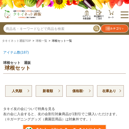
ログイン
申込番号で
カート
会員登録
ご注文
カテゴリ
タキイネット通販TOP
>
球根一覧
> 球根セット一覧
アイテム数(187)
球根セット 通販
球根セット
人気順
新着順
価格順↑
在庫あり
タキイ友の会について特典を見る
友の会に入会すると、友の会割引対象商品が1割引でご購入いただけます。
（※ガーデニンググッズ（農園芸用品）は対象外です。）