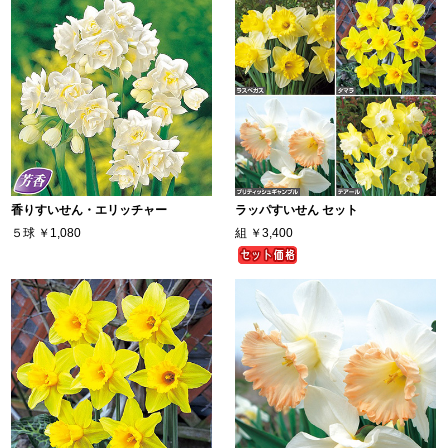
香りすいせん・エリッチャー
ラッパすいせん セット
５球
￥1,080
組
￥3,400