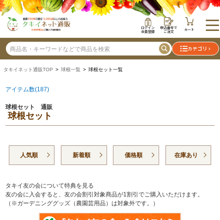
ログイン
申込番号で
カート
会員登録
ご注文
カテゴリ
タキイネット通販TOP
>
球根一覧
> 球根セット一覧
アイテム数(187)
球根セット 通販
球根セット
人気順
新着順
価格順
在庫あり
タキイ友の会について特典を見る
友の会に入会すると、友の会割引対象商品が1割引でご購入いただけます。
（※ガーデニンググッズ（農園芸用品）は対象外です。）