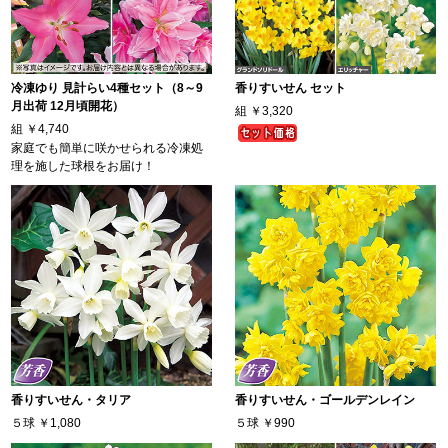
冷凍ゆり 見計らい4種セット（8～9
香りすいせん セット
月出荷 12月頃開花）
組
￥3,320
組
￥4,740
家庭でも簡単に咲かせられる冷凍処
理を施した球根をお届け！
香りすいせん・タリア
香りすいせん・ゴールデンレイン
５球
￥1,080
５球
￥990