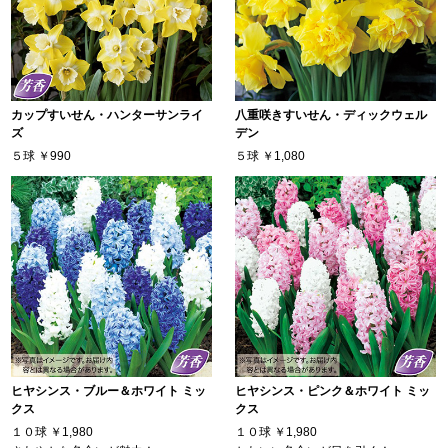
カップすいせん・ハンターサンライ
八重咲きすいせん・ディックウェル
ズ
デン
５球
￥990
５球
￥1,080
ヒヤシンス・ブルー＆ホワイト ミッ
ヒヤシンス・ピンク＆ホワイト ミッ
クス
クス
１０球
￥1,980
１０球
￥1,980