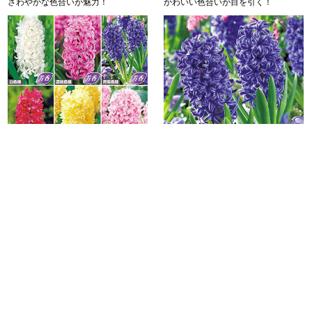
さわやかな色合いが魅力！
かわいい色合いが目を引く！
特選ヒヤシンス セット
ヒヤシンス・青紫色種
組
￥4,320
２球
￥1,060