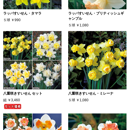
ラッパすいせん・タマラ
ラッパすいせん・ブリティッシュギ
ャンブル
５球
￥990
５球
￥1,080
八重咲きすいせん セット
八重咲きすいせん・ミレーナ
組
￥3,460
５球
￥1,080