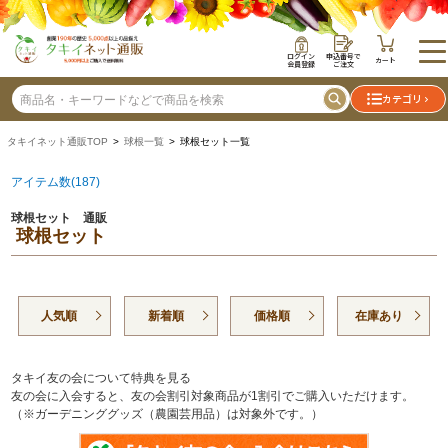
ログイン
申込番号で
カート
会員登録
ご注文
カテゴリ
タキイネット通販TOP
>
球根一覧
> 球根セット一覧
アイテム数(187)
球根セット 通販
球根セット
人気順
新着順
価格順
在庫あり
タキイ友の会について特典を見る
友の会に入会すると、友の会割引対象商品が1割引でご購入いただけます。
（※ガーデニンググッズ（農園芸用品）は対象外です。）