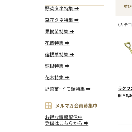
並び
野菜タネ特集 ➡
草花タネ特集 ➡
（カテゴ
果樹苗特集 ➡
花苗特集 ➡
宿根草特集 ➡
球根特集 ➡
花木特集 ➡
ラクワ
野菜苗･イモ類特集 ➡
個
￥5,8
メルマガ会員募集中
お得な情報配信中
登録はこちらから ➡