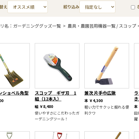
替え
絞り込み
リ名：ガーデニンググッズ一覧 > 農具・農園芸用機器一覧 / スコッ
ンショベル角型
スコップ ギザ刃 1
兼次 片手巾広鍬
ラ
組（12本入）
き
00
本
￥4,300
組
￥8,480
本
軽い力でサクッと掘れる便
使いやすさにこだわったガ
利クワ
田
ーデニングツール！
躍