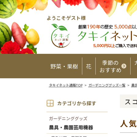
ようこそゲスト様
季節の
野菜・果樹
花
おすすめ
タキイネット通販TOP
>
ガーデニンググッズ一覧
>
農
ス
カテゴリから探す
ガーデニンググッズ
人
農具・農園芸用機器