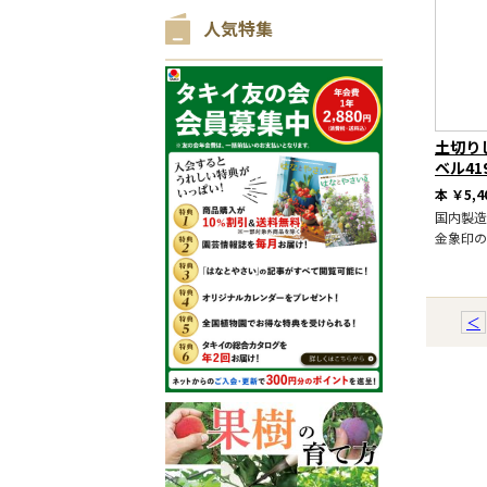
人気特集
土切り
ベル41
本
￥5,4
国内製造
金象印の
＜