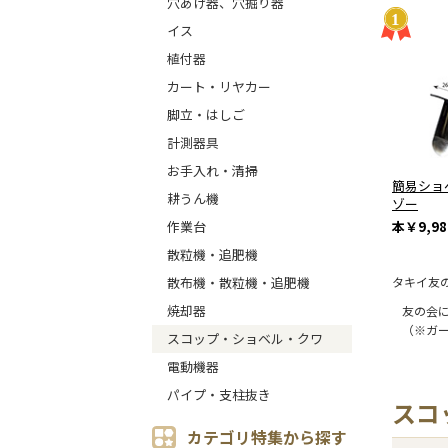
穴あけ器、穴掘り器
イス
植付器
カート・リヤカー
脚立・はしご
計測器具
お手入れ・清掃
簡易ショ
耕うん機
ゾー
本
￥9,98
作業台
散粒機・追肥機
タキイ友
散布機・散粒機・追肥機
焼却器
友の会
（※ガ
スコップ・ショベル・クワ
電動機器
パイプ・支柱抜き
スコ
カテゴリ特集から探す