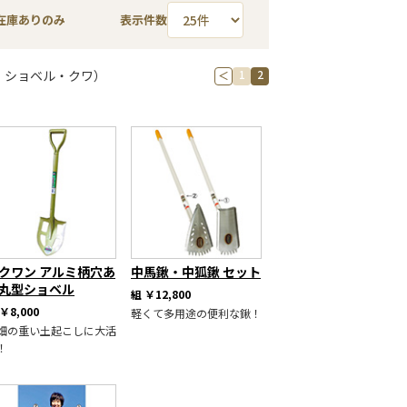
在庫ありのみ
表示件数
1
2
プ・ショベル・クワ）
＜
クワン アルミ柄穴あ
中馬鍬・中狐鍬 セット
丸型ショベル
組
￥12,800
￥8,000
軽くて多用途の便利な鍬！
畑の重い土起こしに大活
！