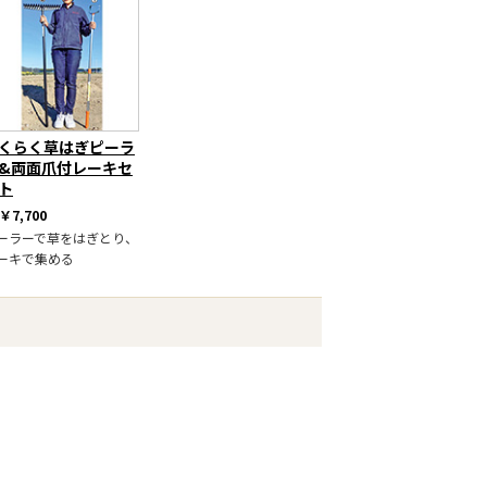
くらく草はぎピーラ
&両面爪付レーキセ
ト
￥7,700
ーラーで草をはぎとり、
ーキで集める