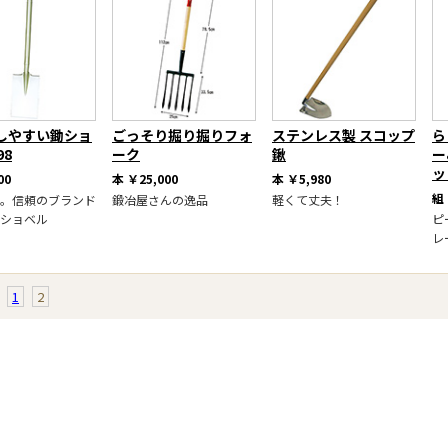
しやすい鋤ショ
ごっそり掘り掘りフォ
ステンレス製 スコップ
ら
98
ーク
鍬
ー
ッ
00
本
￥25,000
本
￥5,980
組
。信頼のブランド
鍛冶屋さんの逸品
軽くて丈夫！
ショベル
ピ
レ
1
2