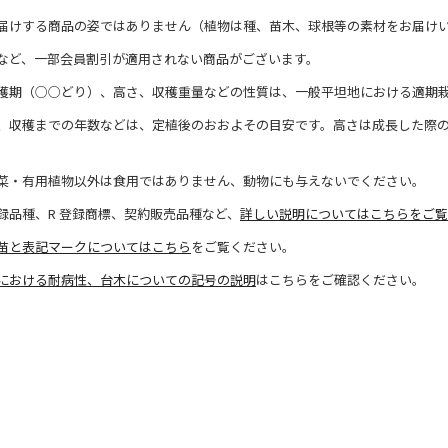
届けする商品の姿ではありません（植物は種、苗木、球根等の素材をお届け
など、一部会員割引が適用されない商品がございます。
穫期（○○どり）、高さ、収穫重量などの性質は、一般平坦地における適期
、収穫までの年数などは、定植後のおおよその目安です。高さは成長した際
菜・有用植物以外は食用ではありません、動物にも与えないでください。
録品種、R 登録商標、契約販売品種など、
詳しい説明についてはこちらをご覧
苗と表記マークについてはこちら
をご覧ください。
における耐病性、台木についての記号の説明
はこちらをご確認ください。