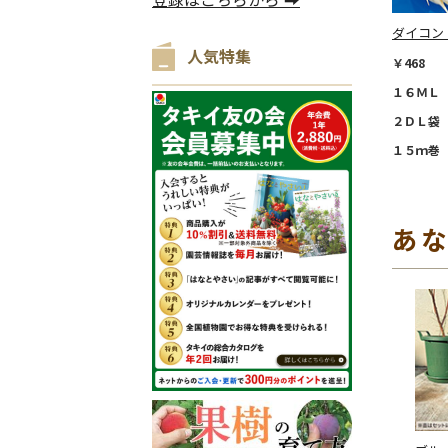
ダイコン
人気特集
￥468
１６ＭＬ 
２ＤＬ袋 
１５ｍ巻 
あ