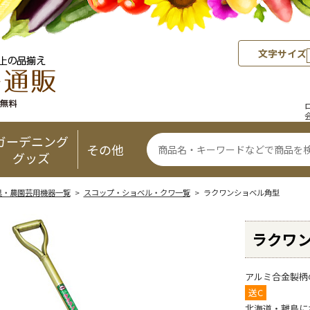
文字サイズ
ガーデニング
その他
グッズ
具・農園芸用機器一覧
>
スコップ・ショベル・クワ一覧
> ラクワンショベル角型
ラクワ
アルミ合金製柄
送C
北海道・離島に