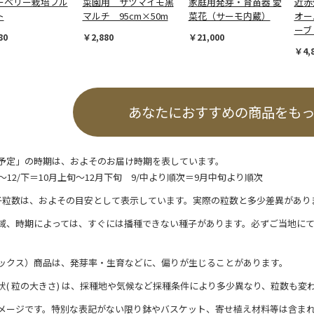
ーベリー栽培フル
菜園用 サツマイモ黒
家庭用発芽・育苗器 愛
近赤
ト
マルチ 95cm×50m
菜花（サーモ内蔵）
オー
ーブ
80
￥2,880
￥21,000
￥4,
あなたにおすすめの商品をも
予定」の時期は、およそのお届け時期を表しています。
/上～12/下＝10月上旬～12月下旬 9/中より順次＝9月中旬より順次
子粒数は、およその目安として表示しています。実際の粒数と多少差異があり
域、時期によっては、すぐには播種できない種子があります。必ずご当地に
ックス）商品は、発芽率・生育などに、偏りが生じることがあります。
状( 粒の大きさ) は、採種地や気候など採種条件により多少異なり、粒数も変
メージです。特別な表記がない限り鉢やバスケット、寄せ植え材料等は含ま