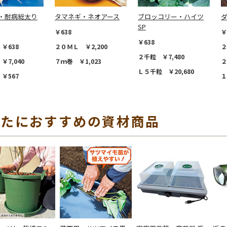
・耐病総太り
タマネギ・ネオアース
ブロッコリー・ハイツ
SP
￥638
￥
￥638
￥638
２０ＭＬ ￥2,200
２
２千粒 ￥7,480
￥7,040
７ｍ巻 ￥1,023
２
Ｌ５千粒 ￥20,680
￥567
１
なたにおすすめの資材商品