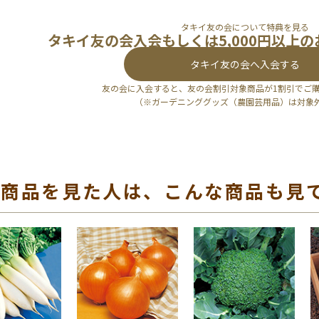
タキイ友の会について特典を見る
タキイ友の会入会もしくは5,000円以上
タキイ友の会へ入会する
友の会に入会すると、友の会割引対象商品が1割引でご
（※ガーデニンググッズ（農園芸用品）は対象
の商品を見た人は、こんな商品も見