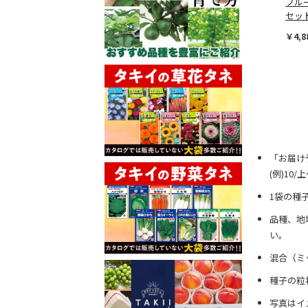
ブル
セッ
￥4,8
「お届け
(例)10
1袋の種
品種、地
い。
混合（ミ
種子の粒
写真はイ