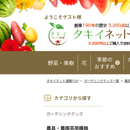
ようこそゲスト様
季節の
野菜・果樹
花
おすすめ
タキイネット通販TOP
>
ガーデニンググッズ一覧
>
農
カテゴリから探す
ガーデニンググッズ
農具・農園芸用機器