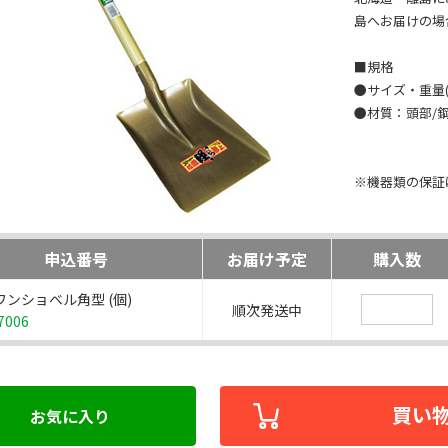
島へお届けの場
■規格
●サイズ・重量(約
●材質：頭部/
※機器類の保証
申込番号
お届け予定
購入数
ワンショベル角型 (個)
順次発送中
7006
買い
お気に入り