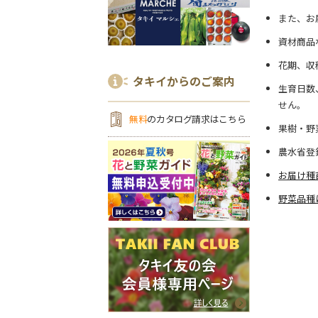
また、お
資材商品
花期、収
タキイからのご案内
生育日数
せん。
無料
のカタログ請求はこちら
果樹・野
農水省登
お届け種
野菜品種