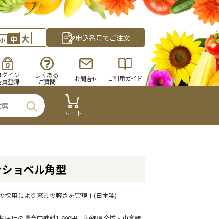
大
申込番号でご注文
中
小
ログイン
よくある
ご利用ガイド
お問合せ
会員登録
ご質問
カート
ンショベル角型
の採用により驚異の軽さを実現！(日本製)
お届けの場合中継料1,600円、沖縄県全域・東京諸