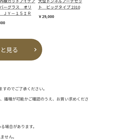
外線カットアイケア
大型トンネルアーチセッ
バーグラス オリ
ト ビッグタイプ 2310
 ＪＹ－１５ＩＲ
￥29,000
800
っと見る
ますのでご了承ください。
て、播種が可能かご確認のうえ、お買い求めくださ
わる場合があります。
れません。