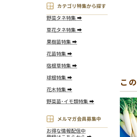
カテゴリ特集から探す
野菜タネ特集 ➡
草花タネ特集 ➡
果樹苗特集 ➡
花苗特集 ➡
宿根草特集 ➡
球根特集 ➡
こ
花木特集 ➡
野菜苗･イモ類特集 ➡
メルマガ会員募集中
お得な情報配信中
登録はこちらから ➡