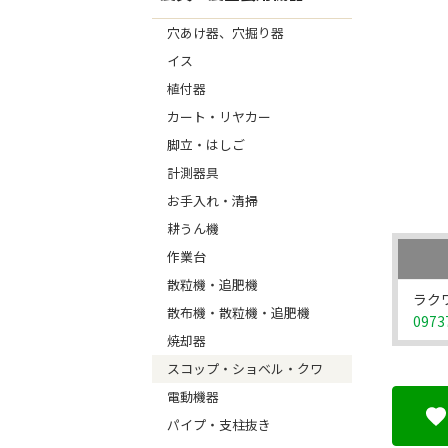
穴あけ器、穴掘り器
イス
植付器
カート・リヤカー
脚立・はしご
計測器具
お手入れ・清掃
耕うん機
作業台
散粒機・追肥機
ラク
散布機・散粒機・追肥機
0973
焼却器
スコップ・ショベル・クワ
電動機器
パイプ・支柱抜き