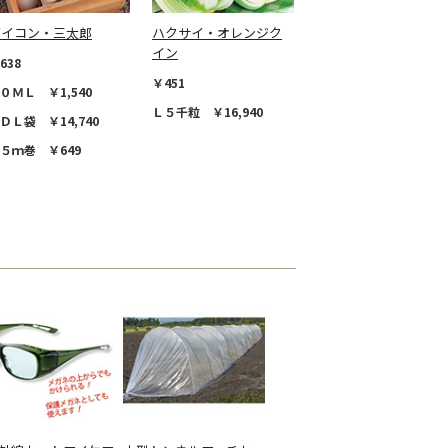
ダイコン・三太郎
ハクサイ・オレンジク
イン
638
￥451
０ＭＬ ￥1,540
Ｌ５千粒 ￥16,940
ＤＬ袋 ￥14,740
５ｍ巻 ￥649