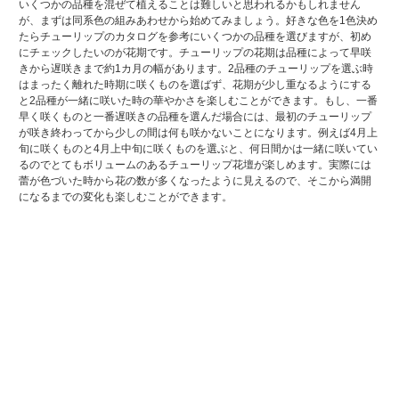
いくつかの品種を混ぜて植えることは難しいと思われるかもしれません
が、まずは同系色の組みあわせから始めてみましょう。好きな色を1色決め
たらチューリップのカタログを参考にいくつかの品種を選びますが、初め
にチェックしたいのが花期です。チューリップの花期は品種によって早咲
きから遅咲きまで約1カ月の幅があります。2品種のチューリップを選ぶ時
はまったく離れた時期に咲くものを選ばず、花期が少し重なるようにする
と2品種が一緒に咲いた時の華やかさを楽しむことができます。もし、一番
早く咲くものと一番遅咲きの品種を選んだ場合には、最初のチューリップ
が咲き終わってから少しの間は何も咲かないことになります。例えば4月上
旬に咲くものと4月上中旬に咲くものを選ぶと、何日間かは一緒に咲いてい
るのでとてもボリュームのあるチューリップ花壇が楽しめます。実際には
蕾が色づいた時から花の数が多くなったように見えるので、そこから満開
になるまでの変化も楽しむことができます。
【チューリップの育て方のコツ】
春に美しい花を咲かせるには冬場の水分管理が大切です。 水分が不足する
と葉だけが大きくなり、開花する頃になっても白っぽい褐色の枯れたよう
な蕾のまま残ってしまいます。 これを防ぐためには地表に芽が伸びてくる
2月中旬ごろに十分な水分が必要です。 これには球根の貯蔵養分であるで
んぷんが関係しており、でんぷんは1～3℃の低温に一定期間あたることで
はじめて生長に利用されます。その養分が流動し始めるのが2月中旬ごろに