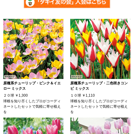
原種系チューリップ・ピンク＆イエ
原種系チューリップ・二色咲きコン
ロー ミックス
ビ ミックス
２０球
￥1,300
１０球
￥1,110
球根を知り尽くしたプロがコーディ
球根を知り尽くしたプロがコーディ
ネートしたセットで気軽に寄せ植え
ネートしたセットで気軽に寄せ植え
を
を