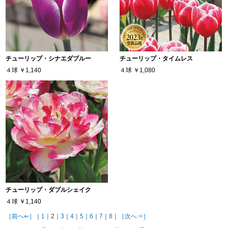
チューリップ・シナエダブルー
チューリップ・タイムレス
４球
￥1,140
４球
￥1,080
チューリップ・ダブルシェイク
４球
￥1,140
［前へ⇐］
｜
1
｜2｜
3
｜
4
｜
5
｜
6
｜
7
｜
8
｜
［次へ⇒］