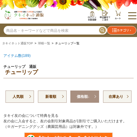
ログイン
申込番号で
カート
会員登録
ご注文
カテゴリ
タキイネット通販TOP
>
球根一覧
> チューリップ一覧
アイテム数(189)
チューリップ 通販
チューリップ
人気順
新着順
価格順↓
在庫あり
タキイ友の会について特典を見る
友の会に入会すると、友の会割引対象商品が1割引でご購入いただけます。
（※ガーデニンググッズ（農園芸用品）は対象外です。）