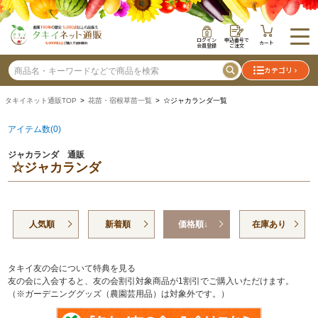
ログイン
申込番号で
カート
会員登録
ご注文
カテゴリ
タキイネット通販TOP
>
花苗・宿根草苗一覧
> ☆ジャカランダ一覧
アイテム数(0)
ジャカランダ 通販
☆ジャカランダ
人気順
新着順
価格順↓
在庫あり
タキイ友の会について特典を見る
友の会に入会すると、友の会割引対象商品が1割引でご購入いただけます。
（※ガーデニンググッズ（農園芸用品）は対象外です。）