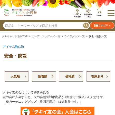
ログイン
申込番号で
カート
会員登録
ご注文
カテゴリ
タキイネット通販TOP
>
ガーデニンググッズ一覧
>
ライフグッズ一覧
> 安全・防災一覧
アイテム数(15)
安全・防災
人気順
新着順
価格順
在庫あり
タキイ友の会について特典を見る
友の会に入会すると、友の会割引対象商品が1割引でご購入いただけます。
（※ガーデニンググッズ（農園芸用品）は対象外です。）