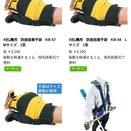
刈払機用 防振脱着手袋 KB-57
刈払機用 防振脱着手袋 KB-58 L
Mサイズ 1双
サイズ 1双
双
￥3,100
双
￥3,100
振動を軽減するうえ、指先脱着式で
振動を軽減するうえ、指先脱着式で
便利
便利