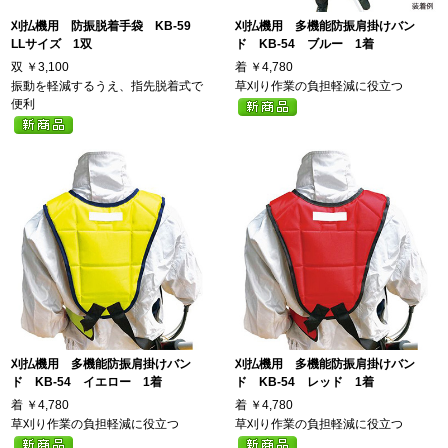
刈払機用 防振脱着手袋 KB-59
刈払機用 多機能防振肩掛けバン
LLサイズ 1双
ド KB-54 ブルー 1着
双
￥3,100
着
￥4,780
振動を軽減するうえ、指先脱着式で
草刈り作業の負担軽減に役立つ
便利
刈払機用 多機能防振肩掛けバン
刈払機用 多機能防振肩掛けバン
ド KB-54 イエロー 1着
ド KB-54 レッド 1着
着
￥4,780
着
￥4,780
草刈り作業の負担軽減に役立つ
草刈り作業の負担軽減に役立つ