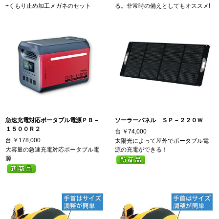
+くもり止め加工メガネのセット
る。非常時の備えとしてもオススメ!
急速充電対応ポータブル電源ＰＢ－
ソーラーパネル ＳＰ－２２０Ｗ
１５００Ｒ２
台
￥74,000
台
￥178,000
太陽光によって屋外でポータブル電
大容量の急速充電対応ポータブル電
源の充電ができる！
源