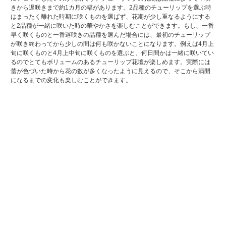
きから遅咲きまで約1カ月の幅があります。2品種のチューリップを選ぶ時
はまったく離れた時期に咲くものを選ばず、花期が少し重なるようにする
と2品種が一緒に咲いた時の華やかさを楽しむことができます。もし、一番
早く咲くものと一番遅咲きの品種を選んだ場合には、最初のチューリップ
が咲き終わってから少しの間は何も咲かないことになります。例えば4月上
旬に咲くものと4月上中旬に咲くものを選ぶと、何日間かは一緒に咲いてい
るのでとてもボリュームのあるチューリップ花壇が楽しめます。実際には
蕾が色づいた時から花の数が多くなったように見えるので、そこから満開
になるまでの変化も楽しむことができます。
ページトップへ戻る