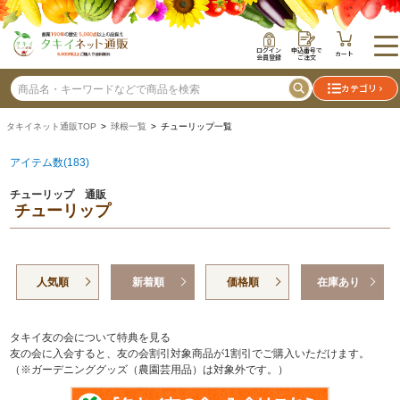
ログイン
申込番号で
カート
会員登録
ご注文
カテゴリ
タキイネット通販TOP
>
球根一覧
> チューリップ一覧
アイテム数(183)
チューリップ 通販
チューリップ
人気順
新着順
価格順
在庫あり
タキイ友の会について特典を見る
友の会に入会すると、友の会割引対象商品が1割引でご購入いただけます。
（※ガーデニンググッズ（農園芸用品）は対象外です。）