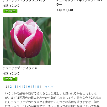
チューリップ・フラッシュバック
チューリップ・エキゾチックエンペ
ラー
４球
￥1,140
４球
￥1,140
チューリップ・ティラミス
４球
￥1,140
｜1｜
2
｜
3
｜
4
｜
5
｜
6
｜
7
｜
8
｜
［次へ⇒］
いくつかの品種を混ぜて植えることは難しいと思われるかもしれません
が、まずは同系色の組みあわせから始めてみましょう。好きな色を1色決め
たらチューリップのカタログを参考にいくつかの品種を選びますが、初め
にチェックしたいのが花期です。チューリップの花期は品種によって早咲