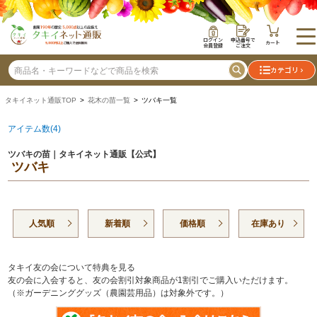
ログイン
申込番号で
カート
会員登録
ご注文
カテゴリ
タキイネット通販TOP
>
花木の苗一覧
> ツバキ一覧
アイテム数(4)
ツバキの苗｜タキイネット通販【公式】
ツバキ
人気順
新着順
価格順
在庫あり
タキイ友の会について特典を見る
友の会に入会すると、友の会割引対象商品が1割引でご購入いただけます。
（※ガーデニンググッズ（農園芸用品）は対象外です。）