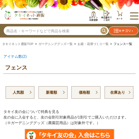
ログイン
申込番号で
カート
会員登録
ご注文
カテゴリ
タキイネット通販TOP
>
ガーデニンググッズ一覧
>
お庭・花壇づくり一覧
> フェンス一覧
アイテム数(2)
フェンス
人気順
新着順
価格順
在庫あり
タキイ友の会について特典を見る
友の会に入会すると、友の会割引対象商品が1割引でご購入いただけます。
（※ガーデニンググッズ（農園芸用品）は対象外です。）