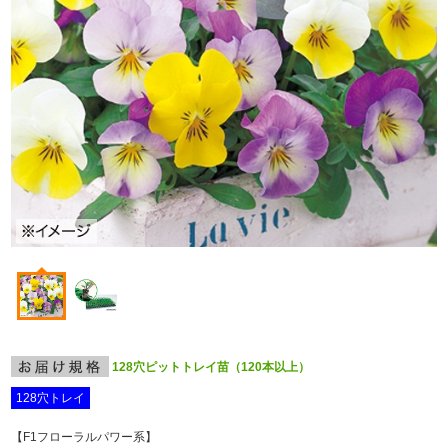
128穴ピットトレイ苗（120本以上）
128穴トレイ
【F
1
フローラルパワー系】