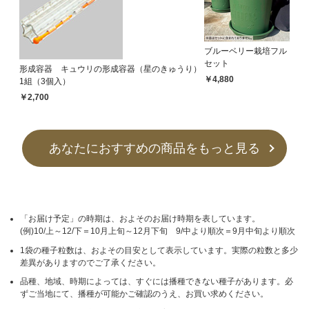
ブルーベリー栽培フル
セット
形成容器 キュウリの形成容器（星のきゅうり）
￥4,880
1組（3個入）
￥2,700
あなたにおすすめの商品をもっと見る
「お届け予定」の時期は、およそのお届け時期を表しています。
(例)10/上～12/下＝10月上旬～12月下旬 9/中より順次＝9月中旬より順次
1袋の種子粒数は、およその目安として表示しています。実際の粒数と多少
差異がありますのでご了承ください。
品種、地域、時期によっては、すぐには播種できない種子があります。必
ずご当地にて、播種が可能かご確認のうえ、お買い求めください。