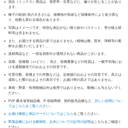
混合（ミックス）商品は、発芽率・生育などに、偏りが生じることがあり
ます。
種子の粒状( 粒の大きさ) は、採種地や気候など採種条件により多少異な
り、粒数も変わる場合があります。
写真はイメージです。特別な表記がない限り鉢やバスケット、寄せ植え材
料等は含まれません。
また、お届けする商品の姿ではありません（植物は種、苗木、球根等の素
材をお届けいたします）。
資材商品など、一部会員割引が適用されない商品がございます。
花期、収穫期（○○どり）、高さ、収穫重量などの性質は、一般平坦地にお
ける適期栽培でのおおよその目安です。
生育日数、収穫までの年数などは、定植後のおおよその目安です。高さは
成長した際のおおよその表示です。お届け時の高さではありません。
果樹・野菜・有用植物以外は食用ではありません、動物にも与えないでく
ださい。
PVP 農水省登録品種、R 登録商標、契約販売品種など、
詳しい説明につい
てはこちらをご覧ください。
お届け種苗と表記マークについてはこちら
をご覧ください。
野菜品種における耐病性、台木についての記号の説明
はこちらをご確認く
ださい。