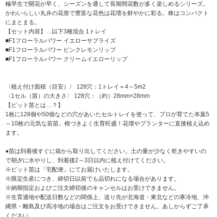
極早生で開花が早く、シーズンを通して長期間花数が多く楽しめるシリーズ。
かわいらしい丸弁の花形で豊富な花色は花壇を鮮やかに彩る。株はコンパクト
にまとまる。
【セット内容】…以下3種混合 1トレイ
■F
1
フローラルパワー イエローサプライズ
■F
1
フローラルパワー ピンクレモンリップ
■F
1
フローラルパワー クリームイエローリップ
〈植え付け面積（目安）〉 128穴：1トレイ＝4～5m
2
〈1セル（苗）の大きさ〉 128穴：（約）28mm×28mm
【ピット苗とは…？】
1枚に128個や50個などの穴があいたセルトレイを使って、プロが育てた本葉5
～10枚の元気な若苗。根づきよく生育旺盛！花壇やプランターに直接植え込め
ます。
●苗は到着後すぐに箱から取り出してください。土の量が少なく乾きやすいの
で朝夕に水やりし、到着後2～3日以内に植え付けてください。
※ピット苗は「宅配便」にてお届けいたします。
※限定生産につき、締切日以前でも品切れになる場合があります。
※納期指定およびご注文締切後のキャンセルはお受けできません。
※生育適地や配送日数などの関係上、送り先が北海道・東北などの寒冷地、沖
縄県・離島及び高冷地の場合はご注文をお受けできません。あしからずご了承
ください。