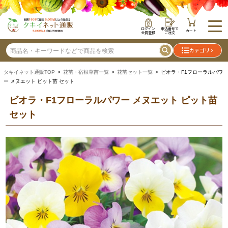
ログイン
申込番号で
カート
会員登録
ご注文
カテゴリ
タキイネット通販TOP
>
花苗・宿根草苗一覧
>
花苗セット一覧
> ビオラ・F1フローラルパワ
ー メヌエット ピット苗 セット
ビオラ・F1フローラルパワー メヌエット ピット苗
セット