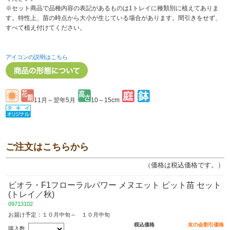
※セット商品で品種内容の表記があるものは1トレイに種類別に植えてありま
す。特性上、苗の時点から大小が生じている場合があります。間引きをせず、
すべて植え付けてください。
アイコンの説明はこちら
11月～翌年5月
10～15cm
ご注文はこちらから
（価格は税込価格です。）
ビオラ・F1フローラルパワー メヌエット ピット苗 セット
(トレイ／秋)
09713102
お届け予定：１０月中旬～ １０月中旬
税込価格
友の会割引価格
購入数