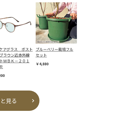
ケアグラス ボスト
ブルーベリー栽培フル
ブラウン近赤外線
セット
トＷＢＫ－２０１
￥4,880
Ｒ
200
っと見る