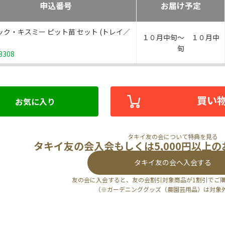
申込番号
お届け予定
ック・キスミー ピット苗 セット (トレイ／
１０月中旬～ １０月中
旬
3308
買い
お気に入り
タキイ友の会について特典を見る
タキイ友の会入会もしくは5,000円以上
タキイ友の会へ入会する
友の会に入会すると、友の会割引対象商品が1割引でご
（※ガーデニンググッズ（農園芸用品）は対象