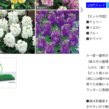
128穴トレイ
【セット内容】
■チェリー
■イエロー
■ブルー
■ホワイト
※一部一重咲き
〈植え付け面積（
〈1セル（苗）の
【ピット苗とは
1枚に128個
育てた本葉5～
ランターに直接
●苗は到着後す
きやすいので朝