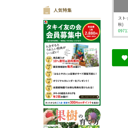
人気特集
スト
秋)
0971