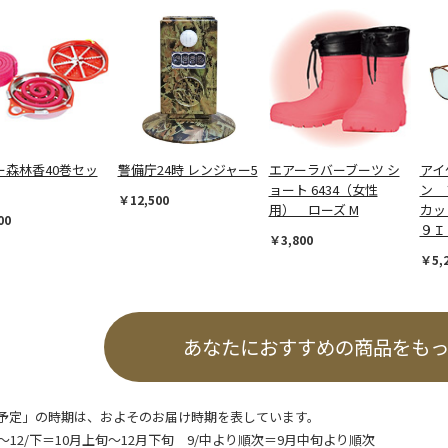
ー森林香40巻セッ
警備庁24時 レンジャー5
エアーラバーブーツ シ
アイ
ョート 6434（女性
ン 
￥12,500
用） ローズ M
カッ
00
９Ｉ
￥3,800
￥5,
あなたにおすすめの商品をも
予定」の時期は、およそのお届け時期を表しています。
/上～12/下＝10月上旬～12月下旬 9/中より順次＝9月中旬より順次