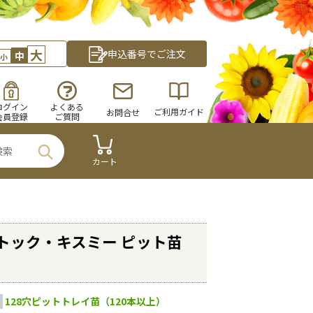
大
申込番号でご注文
中
小
ログイン
よくある
ご利用ガイド
お問合せ
会員登録
ご質問
カート
トック・キスミー ピット苗
128穴ピットトレイ苗（120本以上）