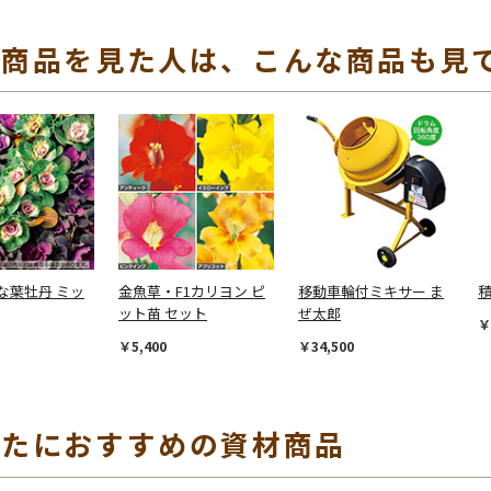
の商品を見た人は、こんな商品も見
な葉牡丹 ミッ
金魚草・F1カリヨン ピ
移動車輪付ミキサー ま
ット苗 セット
ぜ太郎
￥
￥5,400
￥34,500
なたにおすすめの資材商品