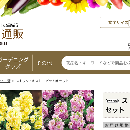
文字サイズ
ガーデニング
その他
グッズ
ット一覧
> ストック・キスミー ピット苗 セット
ス
セット