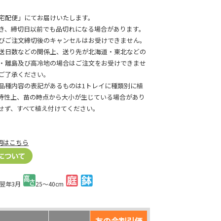
宅配便」にてお届けいたします。
き、締切日以前でも品切れになる場合があります。
びご注文締切後のキャンセルはお受けできません。
送日数などの関係上、送り先が北海道・東北などの
・離島及び高冷地の場合はご注文をお受けできませ
ご了承ください。
品種内容の表記があるものは1トレイに種類別に植
特性上、苗の時点から大小が生じている場合があり
せず、すべて植え付けてください。
明はこちら
～翌年3月
25～40cm
友の会割引価