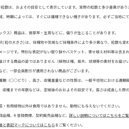
子粒数は、およその目安として表示しています。実際の粒数と多少差異があり
域、時期によっては、すぐには播種できない種子があります。必ずご当地に
ックス）商品は、発芽率・生育などに、偏りが生じることがあります。
状( 粒の大きさ) は、採種地や気候など採種条件により多少異なり、粒数も変
メージです。特別な表記がない限り鉢やバスケット、寄せ植え材料等は含ま
届けする商品の姿ではありません（植物は種、苗木、球根等の素材をお届け
など、一部会員割引が適用されない商品がございます。
穫期（○○どり）、高さ、収穫重量などの性質は、一般平坦地における適期
、収穫までの年数などは、定植後のおおよその目安です。高さは成長した際
菜・有用植物以外は食用ではありません、動物にも与えないでください。
録品種、R 登録商標、契約販売品種など、
詳しい説明についてはこちらをご覧
苗と表記マークについてはこちら
をご覧ください。