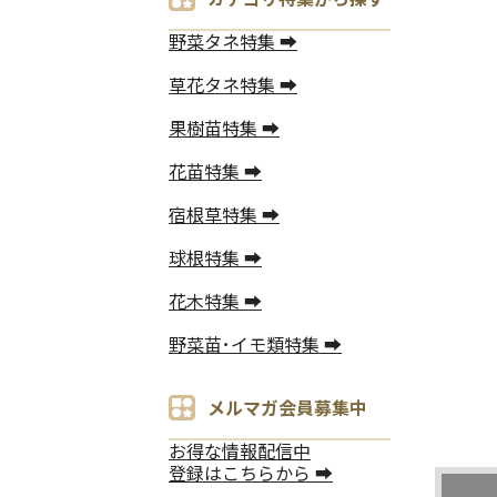
野菜タネ特集 ➡
草花タネ特集 ➡
果樹苗特集 ➡
花苗特集 ➡
宿根草特集 ➡
球根特集 ➡
花木特集 ➡
野菜苗･イモ類特集 ➡
メルマガ会員募集中
お得な情報配信中
登録はこちらから ➡