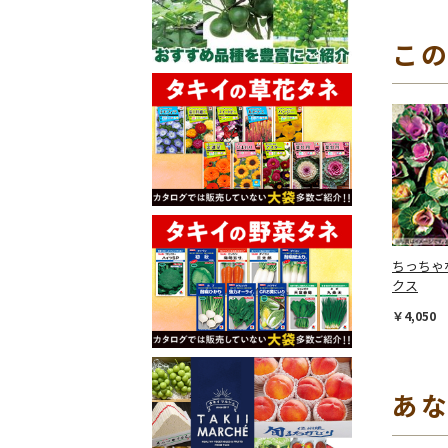
こ
ちっちゃ
クス
￥4,050
あ