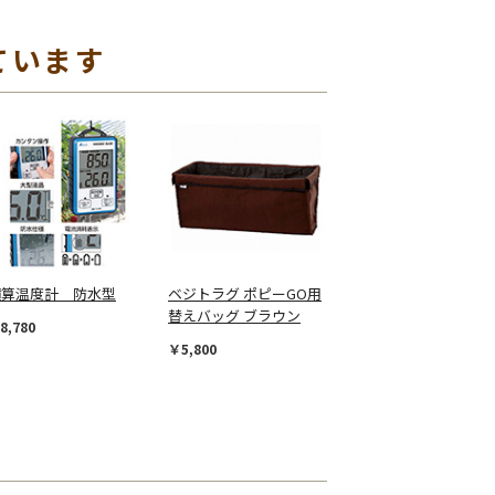
ています
積算温度計 防水型
ベジトラグ ポピーGO用
替えバッグ ブラウン
8,780
￥5,800