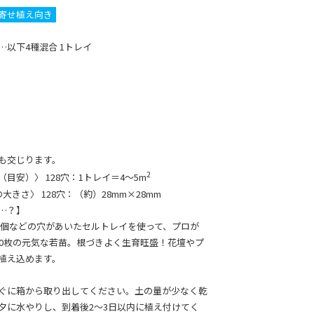
寄せ植え向き
…以下4種混合 1トレイ
も交じります。
2
目安）〉 128穴：1トレイ＝4～5m
大きさ〉 128穴：（約）28mm×28mm
…？】
や50個などの穴があいたセルトレイを使って、プロが
10枚の元気な若苗。根づきよく生育旺盛！花壇やプ
植え込めます。
ぐに箱から取り出してください。土の量が少なく乾
夕に水やりし、到着後2～3日以内に植え付けてく