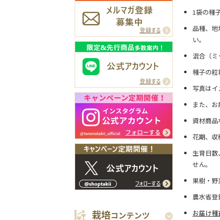
1袋の種
品種、地
い。
混合（ミ
種子の粒
写真はイ
また、お
資材商品
花期、収
生育日数
せん。
果樹・野
農水省登
栽培
お届け種
コンテンツ