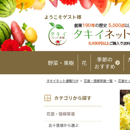
ようこそゲスト様
季節の
野菜・果樹
花
おすすめ
タキイネット通販TOP
>
花苗・宿根草苗一覧
>
花苗セ
カテゴリから探す
花苗・宿根草苗
五十音順から選ぶ