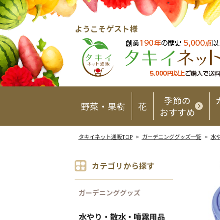
ようこそゲスト様
季節の
野菜・果樹
花
おすすめ
タキイネット通販TOP
>
ガーデニンググッズ一覧
>
水
カテゴリから探す
ガーデニンググッズ
水やり・散水・噴霧用品