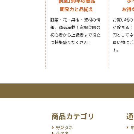
創業190年の商品
ポ
開発力と品揃え
お得
野菜・花・果樹・資材の情
お買い物の
報、商品満載！家庭菜園の
が貯まる！
初心者から上級者まで役立
円としてネ
つ特集盛りだくさん！
買い物にご
す。
商品カテゴリ
通
野菜タネ
花タネ