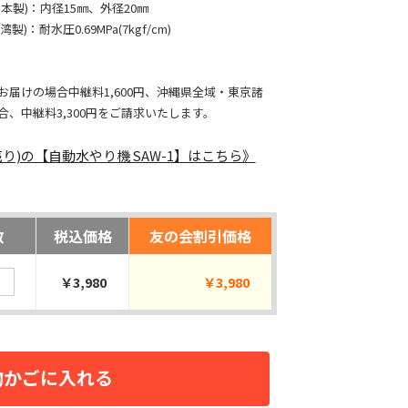
日本製)：内径15㎜、外径20㎜
)：耐水圧0.69MPa(7kgf/cm)
お届けの場合中継料1,600円、沖縄県全域・東京諸
合、中継料3,300円をご請求いたします。
り)の【自動水やり機 SAW-1】はこちら》
数
税込価格
友の会割引価格
￥3,980
￥3,980
物かごに入れる