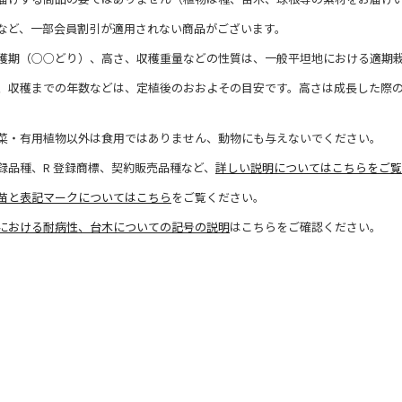
など、一部会員割引が適用されない商品がございます。
穫期（○○どり）、高さ、収穫重量などの性質は、一般平坦地における適期
、収穫までの年数などは、定植後のおおよその目安です。高さは成長した際
菜・有用植物以外は食用ではありません、動物にも与えないでください。
録品種、R 登録商標、契約販売品種など、
詳しい説明についてはこちらをご覧
苗と表記マークについてはこちら
をご覧ください。
における耐病性、台木についての記号の説明
はこちらをご確認ください。