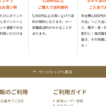
イントで
5,000円以上
タキイ友の
なお買い物
ご購入で送料無料
ご入会で
たびにポイント
5,000円以上お買い上げで送
年会費2,880
１ポイント＝１
料が無料になります。
※一
の会」へご入会
ット通販でのお
部離島送料がかかることが
と、種子・苗・球
利用いただけま
あります。
割引に！毎月園
届き、その他嬉
も！
ページトップへ戻る
販のご利用
ご利用ガイド
申込番号でご注文
新規ユーザー登録
マイページ