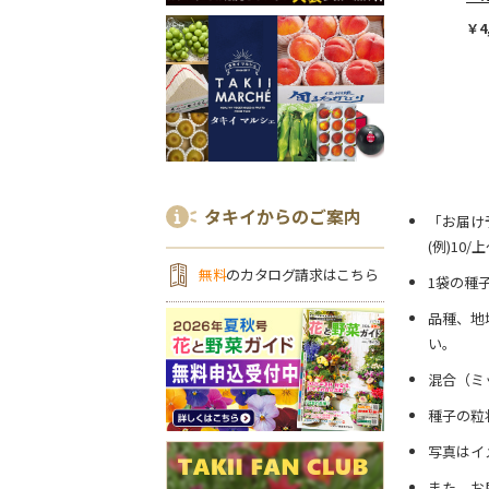
￥4
タキイからのご案内
「お届け
(例)10
無料
のカタログ請求はこちら
1袋の種
品種、地
い。
混合（ミ
種子の粒
写真はイ
また、お