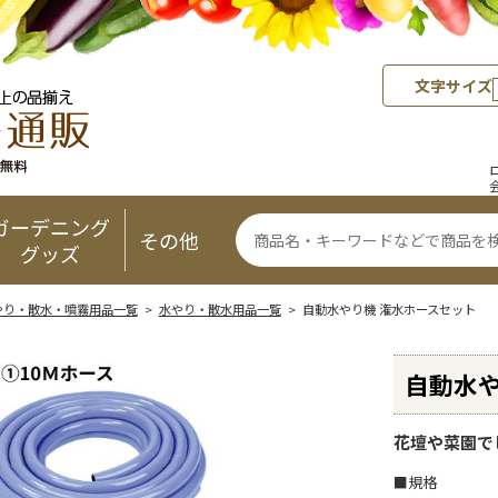
文字サイズ
ガーデニング
その他
グッズ
やり・散水・噴霧用品一覧
>
水やり・散水用品一覧
> 自動水やり機 潅水ホースセット
自動水や
花壇や菜園で
■規格