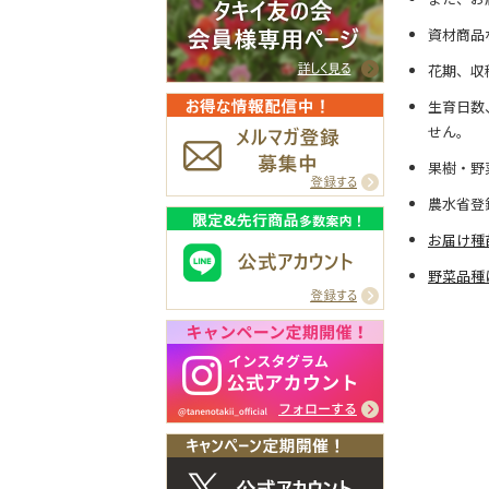
資材商品
花期、収
生育日数
せん。
果樹・野
農水省登
お届け種
野菜品種