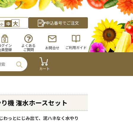
大
申込番号でご注文
中
小
ログイン
よくある
ご利用ガイド
お問合せ
会員登録
ご質問
カート
り機 潅水ホースセット
じわっとにじみ出て、泥ハネなく水やり