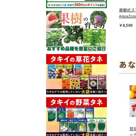
首振式ス
AquaZo
￥8,500
あ
貝
ーカ