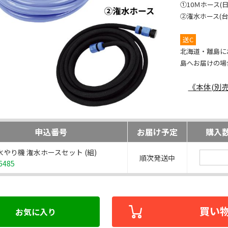
①10Ｍホース(
②潅水ホース(台湾製
送C
北海道・離島に
島へお届けの場
《本体(別売
申込番号
お届け予定
購入
水やり機 潅水ホースセット (組)
順次発送中
6485
買い
お気に入り