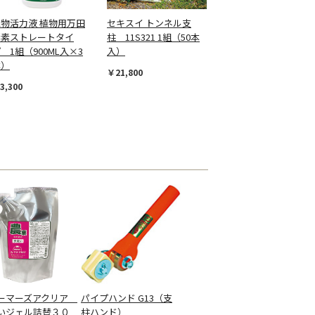
植物活力液 植物用万田
セキスイ トンネル支
酵素ストレートタイ
柱 11S321 1組（50本
 1組（900ML入×3
入）
本）
￥21,800
3,300
ーマーズアクリア
パイプハンド G13（支
いジェル詰替３０
柱ハンド）