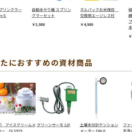
プリンクラー
自動水やり機 スプリン
ネルパックお米保存
omＳ
クラーセット
交換用エージレス付
プ
￥3,980
￥4,980
￥
なたにおすすめの資材商品
印 アイスクリームメ
グリーンサーモ 12F
土壌水分計テンション
ファ
ー DL5929
メーター DM-8
手洗