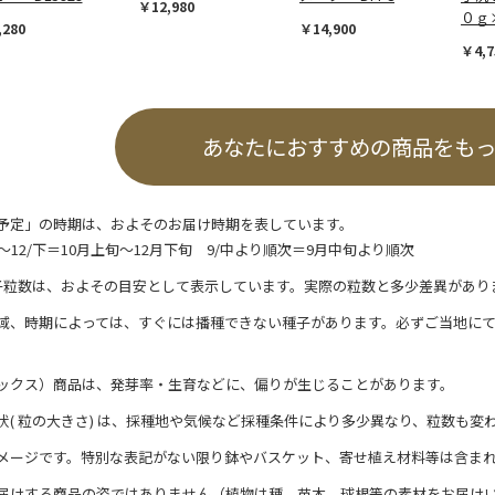
￥12,980
０ｇ
,280
￥14,900
￥4,7
あなたにおすすめの商品をも
予定」の時期は、およそのお届け時期を表しています。
/上～12/下＝10月上旬～12月下旬 9/中より順次＝9月中旬より順次
子粒数は、およその目安として表示しています。実際の粒数と多少差異があり
域、時期によっては、すぐには播種できない種子があります。必ずご当地に
ックス）商品は、発芽率・生育などに、偏りが生じることがあります。
状( 粒の大きさ) は、採種地や気候など採種条件により多少異なり、粒数も変
メージです。特別な表記がない限り鉢やバスケット、寄せ植え材料等は含ま
届けする商品の姿ではありません（植物は種、苗木、球根等の素材をお届け