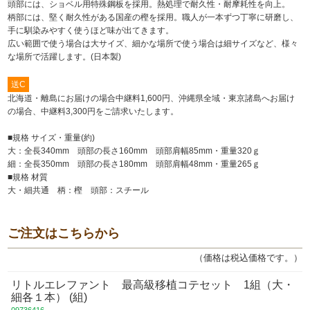
頭部には、ショベル用特殊鋼板を採用。熱処理で耐久性・耐摩耗性を向上。
柄部には、堅く耐久性がある国産の樫を採用。職人が一本ずつ丁寧に研磨し、
手に馴染みやすく使うほど味が出てきます。
広い範囲で使う場合は大サイズ、細かな場所で使う場合は細サイズなど、様々
な場所で活躍します。(日本製)
送C
北海道・離島にお届けの場合中継料1,600円、沖縄県全域・東京諸島へお届け
の場合、中継料3,300円をご請求いたします。
■規格 サイズ・重量(約)
大：全長340mm 頭部の長さ160mm 頭部肩幅85mm・重量320ｇ
細：全長350mm 頭部の長さ180mm 頭部肩幅48mm・重量265ｇ
■規格 材質
大・細共通 柄：樫 頭部：スチール
ご注文はこちらから
（価格は税込価格です。）
リトルエレファント 最高級移植コテセット 1組（大・
細各１本） (組)