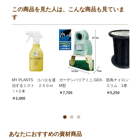
この商品を見た人は、こんな商品も見ていま
す
MY PLANTS コバエを退
ガーデンバリアミニ GDX-
防鳥ナイロンテグス
治するミスト ２５０ｍ
M型
スリム 1巻（300
ｌ×２本
￥7,700
￥5,250
￥2,480
あなたにおすすめの資材商品