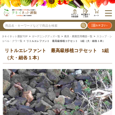
ログイン
申込番号で
カート
会員登録
ご注文
カテゴリ
タキイネット通販TOP
>
ガーデニンググッズ一覧
>
農具・農園芸用機器一覧
>
スコップ・シ
ョベル・クワ一覧
> リトルエレファント 最高級移植コテセット 1組（大・細各１本）
リトルエレファント 最高級移植コテセット 1組
（大・細各１本）