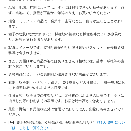
品種、地域、時期によっては、すぐには播種できない種子があります。必
ずご当地にて、播種が可能かご確認のうえ、お買い求めください。
混合（ミックス）商品は、発芽率・生育などに、偏りが生じることがあり
ます。
種子の粒状( 粒の大きさ) は、採種地や気候など採種条件により多少異な
り、粒数も変わる場合があります。
写真はイメージです。特別な表記がない限り鉢やバスケット、寄せ植え材
料等は含まれません。
また、お届けする商品の姿ではありません（植物は種、苗木、球根等の素
材をお届けいたします）。
資材商品など、一部会員割引が適用されない商品がございます。
花期、収穫期（○○どり）、高さ、収穫重量などの性質は、一般平坦地にお
ける適期栽培でのおおよその目安です。
生育日数、収穫までの年数などは、定植後のおおよその目安です。高さは
成長した際のおおよその表示です。お届け時の高さではありません。
果樹・野菜・有用植物以外は食用ではありません、動物にも与えないでく
ださい。
PVP 農水省登録品種、R 登録商標、契約販売品種など、
詳しい説明につい
てはこちらをご覧ください。