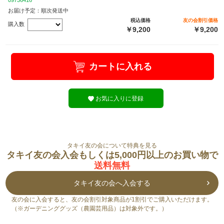
09736416
お届け予定：順次発送中
税込価格
友の会割引価格
購入数
￥9,200
￥9,200
カートに入れる
お気に入りに登録
タキイ友の会について特典を見る
タキイ友の会入会もしくは5,000円以上のお買い物で
送料無料
タキイ友の会へ入会する
友の会に入会すると、友の会割引対象商品が1割引でご購入いただけます。
（※ガーデニンググッズ（農園芸用品）は対象外です。）