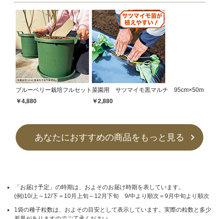
ブルーベリー栽培フルセット
菜園用 サツマイモ黒マルチ 95cm×50m
￥4,880
￥2,880
あなたにおすすめの商品をもっと見る
「お届け予定」の時期は、およそのお届け時期を表しています。
(例)10/上～12/下＝10月上旬～12月下旬 9/中より順次＝9月中旬より順次
1袋の種子粒数は、およその目安として表示しています。実際の粒数と多少
差異がありますのでご了承ください。