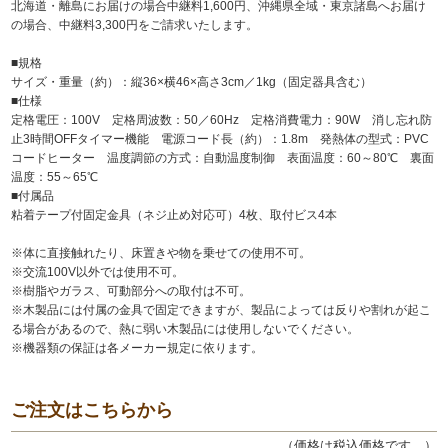
北海道・離島にお届けの場合中継料1,600円、沖縄県全域・東京諸島へお届け
の場合、中継料3,300円をご請求いたします。
■規格
サイズ・重量（約）：縦36×横46×高さ3cm／1kg（固定器具含む）
■仕様
定格電圧：100V 定格周波数：50／60Hz 定格消費電力：90W 消し忘れ防
止3時間OFFタイマー機能 電源コード長（約）：1.8m 発熱体の型式：PVC
コードヒーター 温度調節の方式：自動温度制御 表面温度：60～80℃ 裏面
温度：55～65℃
■付属品
粘着テープ付固定金具（ネジ止め対応可）4枚、取付ビス4本
※体に直接触れたり、床置きや物を乗せての使用不可。
※交流100V以外では使用不可。
※樹脂やガラス、可動部分への取付は不可。
※木製品には付属の金具で固定できますが、製品によっては反りや割れが起こ
る場合があるので、熱に弱い木製品には使用しないでください。
※機器類の保証は各メーカー規定に依ります。
ご注文はこちらから
（価格は税込価格です。）