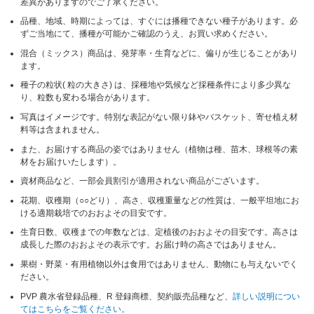
差異がありますのでご了承ください。
品種、地域、時期によっては、すぐには播種できない種子があります。必
ずご当地にて、播種が可能かご確認のうえ、お買い求めください。
混合（ミックス）商品は、発芽率・生育などに、偏りが生じることがあり
ます。
種子の粒状( 粒の大きさ) は、採種地や気候など採種条件により多少異な
り、粒数も変わる場合があります。
写真はイメージです。特別な表記がない限り鉢やバスケット、寄せ植え材
料等は含まれません。
また、お届けする商品の姿ではありません（植物は種、苗木、球根等の素
材をお届けいたします）。
資材商品など、一部会員割引が適用されない商品がございます。
花期、収穫期（○○どり）、高さ、収穫重量などの性質は、一般平坦地にお
ける適期栽培でのおおよその目安です。
生育日数、収穫までの年数などは、定植後のおおよその目安です。高さは
成長した際のおおよその表示です。お届け時の高さではありません。
果樹・野菜・有用植物以外は食用ではありません、動物にも与えないでく
ださい。
PVP 農水省登録品種、R 登録商標、契約販売品種など、
詳しい説明につい
てはこちらをご覧ください。