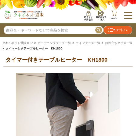
ログイン
申込番号で
カート
会員登録
ご注文
カテゴリ
タキイネット通販TOP
>
ガーデニンググッズ一覧
>
ライフグッズ一覧
>
お役立ちグッズ一覧
> タイマー付きテーブルヒーター KH1800
タイマー付きテーブルヒーター KH1800