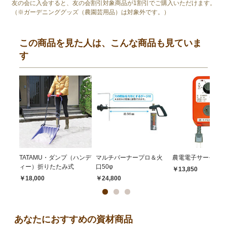
友の会に入会すると、友の会割引対象商品が1割引でご購入いただけます。
（※ガーデニンググッズ（農園芸用品）は対象外です。）
この商品を見た人は、こんな商品も見ていま
す
TATAMU・ダンプ（ハンデ
マルチバーナープロ＆火
農電電子サーモ ND-
ィー）折りたたみ式
口50φ
￥13,850
￥18,000
￥24,800
あなたにおすすめの資材商品