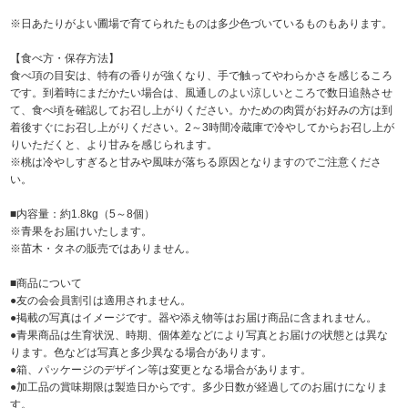
※日あたりがよい圃場で育てられたものは多少色づいているものもあります。
【食べ方・保存方法】
食べ項の目安は、特有の香りが強くなり、手で触ってやわらかさを感じるころ
です。到着時にまだかたい場合は、風通しのよい涼しいところで数日追熱させ
て、食べ頃を確認してお召し上がりください。かための肉質がお好みの方は到
着後すぐにお召し上がりください。2～3時間冷蔵庫で冷やしてからお召し上が
りいただくと、より甘みを感じられます。
※桃は冷やしすぎると甘みや風味が落ちる原因となりますのでご注意くださ
い。
■内容量：約1.8kg（5～8個）
※青果をお届けいたします。
※苗木・タネの販売ではありません。
■商品について
●友の会会員割引は適用されません。
●掲載の写真はイメージです。器や添え物等はお届け商品に含まれません。
●青果商品は生育状況、時期、個体差などにより写真とお届けの状態とは異な
ります。色などは写真と多少異なる場合があります。
●箱、パッケージのデザイン等は変更となる場合があります。
●加工品の賞味期限は製造日からです。多少日数が経過してのお届けになりま
す。