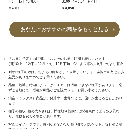
ーン 1組（3個入）
B109 （＋3.0） ネイビー
￥4,700
￥4,050
あなたにおすすめの商品をもっと見る
「お届け予定」の時期は、およそのお届け時期を表しています。
(例)10/上～12/下＝10月上旬～12月下旬 9/中より順次＝9月中旬より順次
1袋の種子粒数は、およその目安として表示しています。実際の粒数と多少
差異がありますのでご了承ください。
品種、地域、時期によっては、すぐには播種できない種子があります。必
ずご当地にて、播種が可能かご確認のうえ、お買い求めください。
混合（ミックス）商品は、発芽率・生育などに、偏りが生じることがあり
ます。
種子の粒状( 粒の大きさ) は、採種地や気候など採種条件により多少異な
り、粒数も変わる場合があります。
写真はイメージです。特別な表記がない限り鉢やバスケット、寄せ植え材