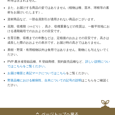
料等は含まれません。
また、お届けする商品の姿ではありません（植物は種、苗木、球根等の素
材をお届けいたします）。
資材商品など、一部会員割引が適用されない商品がございます。
花期、収穫期（○○どり）、高さ、収穫重量などの性質は、一般平坦地にお
ける適期栽培でのおおよその目安です。
生育日数、収穫までの年数などは、定植後のおおよその目安です。高さは
成長した際のおおよその表示です。お届け時の高さではありません。
果樹・野菜・有用植物以外は食用ではありません、動物にも与えないでく
ださい。
PVP 農水省登録品種、R 登録商標、契約販売品種など、
詳しい説明につい
てはこちらをご覧ください。
お届け種苗と表記マークについてはこちら
をご覧ください。
野菜品種における耐病性、台木についての記号の説明
はこちらをご確認く
ださい。
ページトップへ戻る