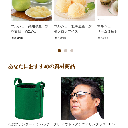
マルシェ 高知県産 水
マルシェ 北海道産 夕
マルシェ 十勝アイ
晶文旦 約2.7kg
張メロンアイス
リーム３種セット
￥8,490
￥3,890
￥3,800
あなたにおすすめの資材商品
布製プランター ベジバッグ グリ
アウトドアシニアサングラス HC-