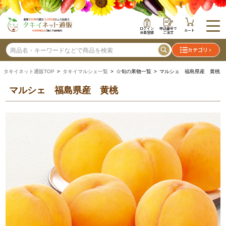
ログイン
申込番号で
カート
会員登録
ご注文
カテゴリ
タキイネット通販TOP
>
タキイマルシェ一覧
> ☆旬の果物一覧 > マルシェ 福島県産 黄桃
マルシェ 福島県産 黄桃