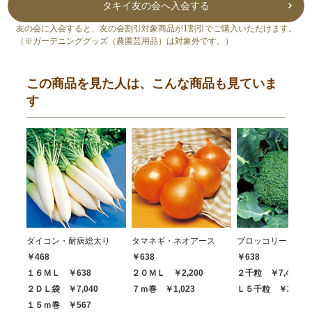
タキイ友の会へ入会する
友の会に入会すると、友の会割引対象商品が1割引でご購入いただけます。
（※ガーデニンググッズ（農園芸用品）は対象外です。）
この商品を見た人は、こんな商品も見ていま
す
ダイコン・耐病総太り
タマネギ・ネオアース
ブロッコリー・ハイ
￥468
￥638
￥638
１６ＭＬ ￥638
２０ＭＬ ￥2,200
２千粒 ￥7,480
２ＤＬ袋 ￥7,040
７ｍ巻 ￥1,023
Ｌ５千粒 ￥20,68
１５ｍ巻 ￥567