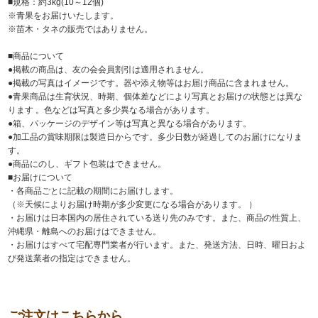
■規格：約3kg(10～12個)
※青果をお届けいたします。
※苗木・タネの販売ではありません。
■商品について
●掲載の商品は、友の会会員割引は適用されません。
●掲載の写真はイメージです。器や添え物等はお届け商品に含まれません。
●青果商品は生育状況、時期、個体差などにより写真とお届けの状態とは異な
ります 。色などは写真と多少異なる場合があります。
●箱、パッケージのデザイン等は写真と異なる場合があります。
●加工品の賞味期限は製造日からです。多少日数が経過してのお届けになりま
す。
●商品にのし、ギフト包装はできません。
■お届けについて
・各商品ごとに記載の期間にお届けします。
（※天候によりお届け時期が多少変更になる場合があります。 ）
・お届けは日本国内の居住されている送り先のみです。また、商品の性質上、
沖縄県・離島へのお届けはできません。
・お届けはすべて宅配専門業者が行います。また、発送方法、日時、曜日およ
び発送業者の指定はできません。
ご注文はこちらから