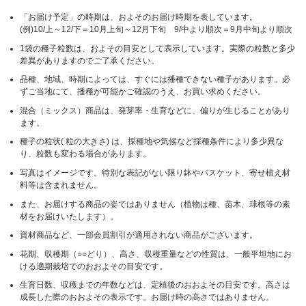
「お届け予定」の時期は、およそのお届け時期を表しています。
(例)10/上～12/下＝10月上旬～12月下旬 9/中より順次＝9月中旬より順次
1袋の種子粒数は、およその目安として表示しています。実際の粒数と多少
差異がありますのでご了承ください。
品種、地域、時期によっては、すぐには播種できない種子があります。必
ずご当地にて、播種が可能かご確認のうえ、お買い求めください。
混合（ミックス）商品は、発芽率・生育などに、偏りが生じることがあり
ます。
種子の粒状( 粒の大きさ) は、採種地や気候など採種条件により多少異な
り、粒数も変わる場合があります。
写真はイメージです。特別な表記がない限り鉢やバスケット、寄せ植え材
料等は含まれません。
また、お届けする商品の姿ではありません（植物は種、苗木、球根等の素
材をお届けいたします）。
資材商品など、一部会員割引が適用されない商品がございます。
花期、収穫期（○○どり）、高さ、収穫重量などの性質は、一般平坦地にお
ける適期栽培でのおおよその目安です。
生育日数、収穫までの年数などは、定植後のおおよその目安です。高さは
成長した際のおおよその表示です。お届け時の高さではありません。