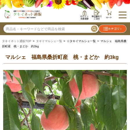
ログイン
申込番号で
カート
会員登録
ご注文
カテゴリ
タキイネット通販TOP
>
タキイマルシェ一覧
> ☆タキイマルシェ一覧 > マルシェ 福島県桑
折町産 桃・まどか 約3kg
マルシェ 福島県桑折町産 桃・まどか 約3kg