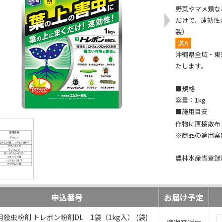
野菜やマメ類な
だけで、速効性
製）
送A
沖縄県全域・東
たします。
■規格
容量：1kg
■施用目安
作物に直接散布：
※商品の適用案
農林水産省登録第
申込番号
お届け予定
殺虫粉剤 トレボン粉剤DL 1袋（1kg入） (袋)