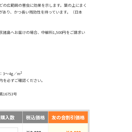
どの広範囲の害虫に効果を示します。葉の上にまく
があり、かつ長い残効性を持っています。（日本
京諸島へお届けの場合、中継料1,500円をご請求い
2
3～4g／m
内を必ずご確認ください。
16753号
購入数
税込価格
友の会割引価格