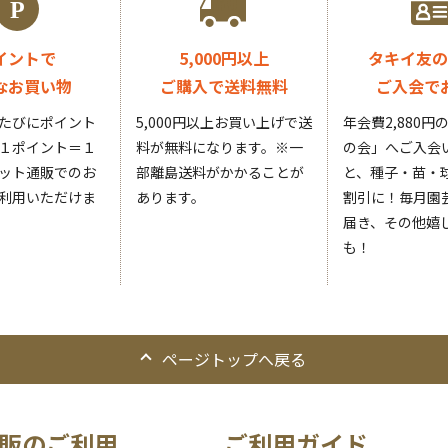
イントで
5,000円以上
タキイ友の
なお買い物
ご購入で送料無料
ご入会で
たびにポイント
5,000円以上お買い上げで送
年会費2,880
１ポイント＝１
料が無料になります。
※一
の会」へご入会
ット通販でのお
部離島送料がかかることが
と、種子・苗・球
利用いただけま
あります。
割引に！毎月園
届き、その他嬉
も！
ページトップへ戻る
販のご利用
ご利用ガイド