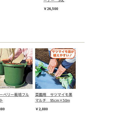
￥26,500
ーベリー栽培フル
菜園用 サツマイモ黒
ト
マルチ 95cm×50m
880
￥2,880