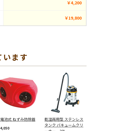
￥4,200
￥19,800
ています
乾電池式 ねずみ防除器
乾湿両用型 ステンレス
タンク バキュームクリ
4,050
ーナー 30L