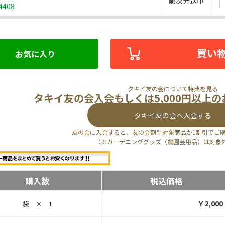
順次発送中
4408
買い
お気に入り
タキイ友の会について特典を見る
タキイ友の会入会もしくは5,000円以上
タキイ友の会へ入会する
友の会に入会すると、友の会割引対象商品が1割引でご
（※ガーデニンググッズ（農園芸用品）は対象
購入数
税込価格
￥2,000
袋 × 1