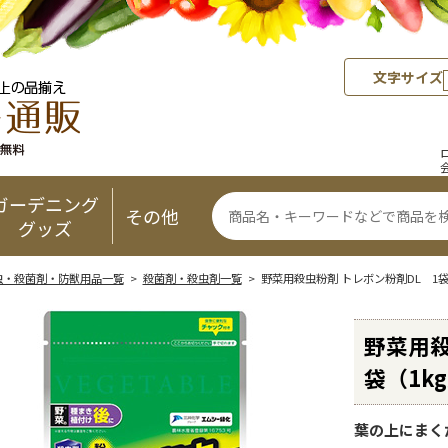
文字サイズ
ガーデニング
その他
グッズ
虫・殺菌剤・防獣用品一覧
>
殺菌剤・殺虫剤一覧
> 野菜用殺虫粉剤 トレボン粉剤DL 1袋
野菜用殺
袋（1k
葉の上にまく