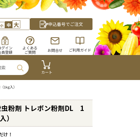
大
申込番号でご注文
中
小
ログイン
よくある
ご利用ガイド
お問合せ
会員登録
ご質問
カート
（1kg入）
虫粉剤 トレボン粉剤DL 1
g入）
だけ！