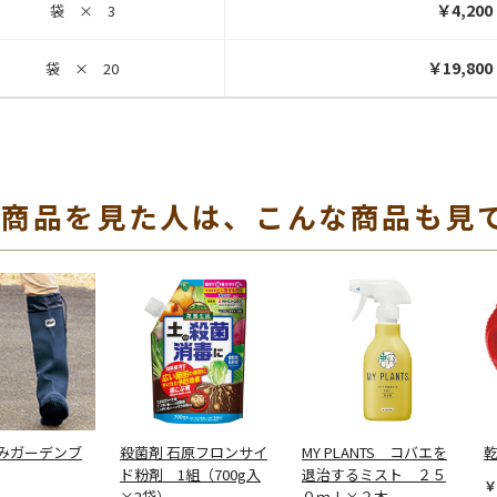
￥4,200
袋 × 3
￥19,800
袋 × 20
の商品を見た人は、こんな商品も見
みガーデンブ
殺菌剤 石原フロンサイ
MY PLANTS コバエを
ド粉剤 1組（700g入
退治するミスト ２５
￥
×2袋）
０ｍｌ×２本