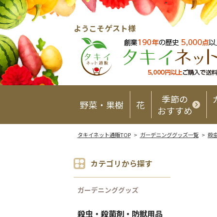
ようこそゲスト様
季節の
野菜・果樹
花
おすすめ
タキイネット通販TOP
>
ガーデニンググッズ一覧
>
殺
カテゴリから探す
ガーデニンググッズ
殺虫・殺菌剤・防獣用品