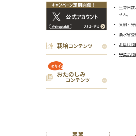
生育日数
せん。
果樹・野
農水省登
栽培
お届け種
コンテンツ
野菜品種
おたのしみ
コンテンツ