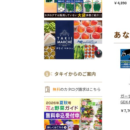
￥4,890
あ
タキイからのご案内
無料
のカタログ請求はこちら
ガー
GDX
￥7,7