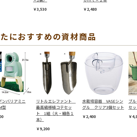
￥3,530
￥2,480
なたにおすすめの資材商品
デンバリアミニ
リトルエレファント
水栽培容器 VASEシン
ブル
-M型
最高級移植コテセッ
グル クリア3個セット
セッ
ト 1組（大・細各１
00
￥2,400
￥4,
本）
￥9,200