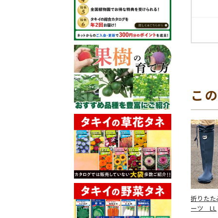
こ
折りたた
ーツ LL