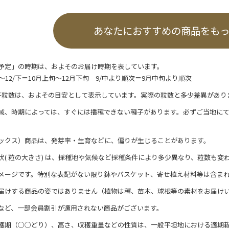
あなたにおすすめの商品をも
予定」の時期は、およそのお届け時期を表しています。
/上～12/下＝10月上旬～12月下旬 9/中より順次＝9月中旬より順次
子粒数は、およその目安として表示しています。実際の粒数と多少差異があり
域、時期によっては、すぐには播種できない種子があります。必ずご当地に
ックス）商品は、発芽率・生育などに、偏りが生じることがあります。
状( 粒の大きさ) は、採種地や気候など採種条件により多少異なり、粒数も変
メージです。特別な表記がない限り鉢やバスケット、寄せ植え材料等は含ま
届けする商品の姿ではありません（植物は種、苗木、球根等の素材をお届け
など、一部会員割引が適用されない商品がございます。
穫期（○○どり）、高さ、収穫重量などの性質は、一般平坦地における適期