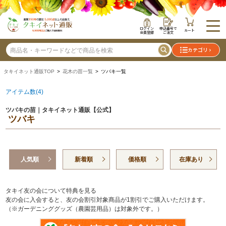
ログイン
申込番号で
カート
会員登録
ご注文
カテゴリ
タキイネット通販TOP
>
花木の苗一覧
> ツバキ一覧
アイテム数(4)
ツバキの苗｜タキイネット通販【公式】
ツバキ
人気順
新着順
価格順
在庫あり
タキイ友の会について特典を見る
友の会に入会すると、友の会割引対象商品が1割引でご購入いただけます。
（※ガーデニンググッズ（農園芸用品）は対象外です。）